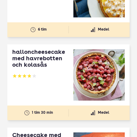
6 tim
Medel
halloncheesecake
med havrebotten
och kolasås
Betyg: 3.85 av 5
1 tim 30 min
Medel
Cheesecake med