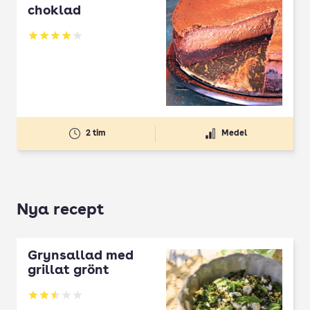
choklad
Betyg: 4.01 av 5
2 tim
Medel
Nya recept
Grynsallad med
grillat grönt
Betyg: 2.5 av 5