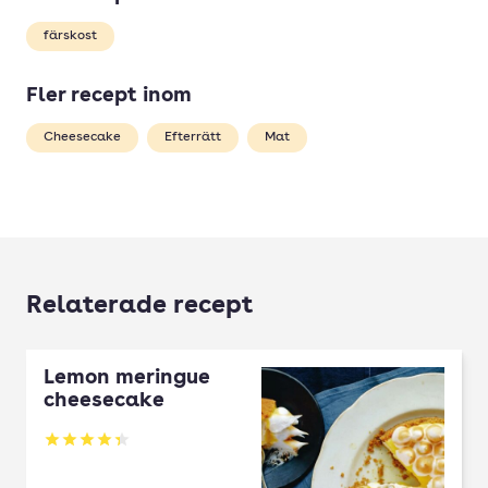
färskost
Fler recept inom
Cheesecake
Efterrätt
Mat
Relaterade recept
Lemon meringue
cheesecake
Betyg: 4.33 av 5