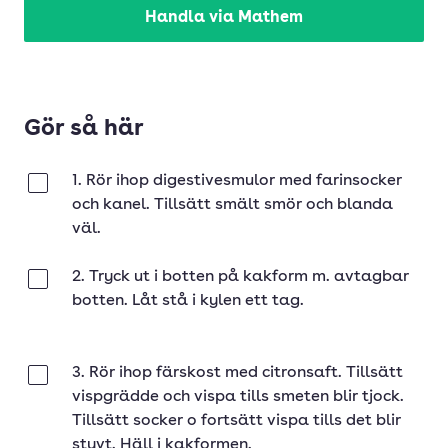
Handla via Mathem
Gör så här
1. Rör ihop digestivesmulor med farinsocker
Klar
och kanel. Tillsätt smält smör och blanda
väl.
2. Tryck ut i botten på kakform m. avtagbar
Klar
botten. Låt stå i kylen ett tag.
3. Rör ihop färskost med citronsaft. Tillsätt
Klar
vispgrädde och vispa tills smeten blir tjock.
Tillsätt socker o fortsätt vispa tills det blir
styvt. Häll i kakformen.