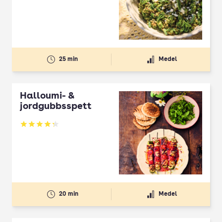
25 min
Medel
Halloumi- &
jordgubbsspett
Betyg: 4.3 av 5
20 min
Medel