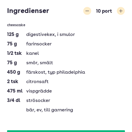
Ingredienser
10
port
Minska
Öka
cheescake
125
g
digestivekex
, i smulor
75
g
farinsocker
1/2
tsk
kanel
75
g
smör
, smält
450
g
färskost
, typ philadelphia
2
tsk
citronsaft
475
ml
vispgrädde
3/4
dl
strösocker
bär
, ev, till garnering