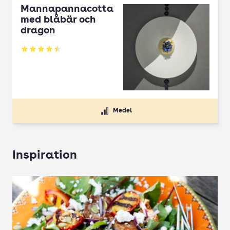
Mannapannacotta
med blåbär och
dragon
Betyg: 4.5 av 5
Medel
Inspiration