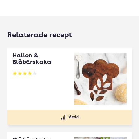
Relaterade recept
Hallon &
Blåbärskaka
Betyg: 3.86 av 5
Medel