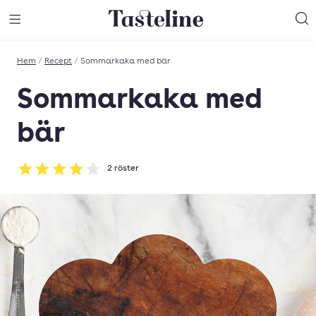
Till Tastelines startsida
äng meny
Öppna meny
Sö
Hem
/
Recept
/
Sommarkaka med bär
Sommarkaka med
bär
2
röster
Betyg: 4 av 5