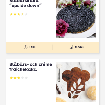
Blåbärskaka
”upside down”
Betyg: 3.53 av 5
1 tim
Medel
Blåbärs- och créme
fraichekaka
Betyg: 3 av 5