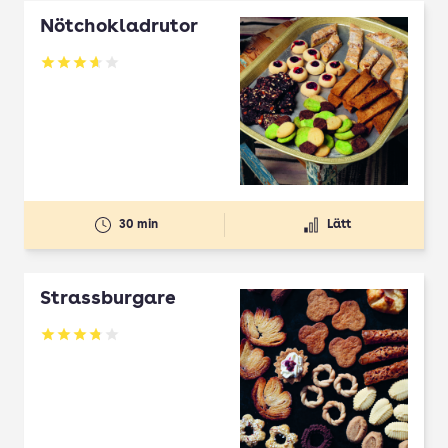
Nötchokladrutor
Betyg: 3.65 av 5
30 min
Lätt
Strassburgare
Betyg: 3.78 av 5