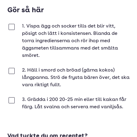
Gör så här
1. Vispa ägg och socker tills det blir vitt,
Klar
pösigt och lätt i konsistensen. Blanda de
torra ingredienserna och rör ihop med
äggsmeten tillsammans med det smälta
smöret.
2. Häll i smord och bröad (gärna kokos)
Klar
långpanna. Strö de frysta bären över, det ska
vara riktigt fullt.
3. Grädda i 200 20-25 min eller till kakan får
Klar
färg. Låt svalna och servera med vaniljsås.
Vad tyckte du om receptet?