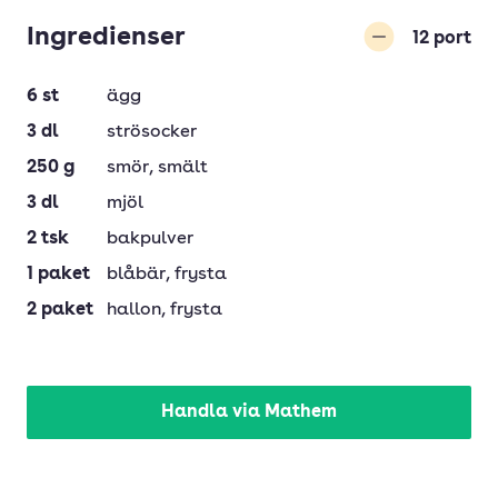
Ingredienser
12
port
Minska
6
st
ägg
3
dl
strösocker
250
g
smör
, smält
3
dl
mjöl
2
tsk
bakpulver
1
paket
blåbär
, frysta
2
paket
hallon
, frysta
Handla via Mathem