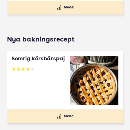
Medel
Nya bakningsrecept
Somrig körsbärspaj
Betyg: 4 av 5
Medel