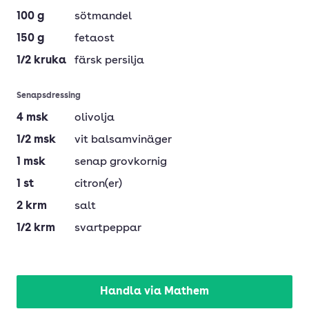
100
g
sötmandel
150
g
fetaost
1/2
kruka
färsk persilja
Senapsdressing
4
msk
olivolja
1/2
msk
vit balsamvinäger
1
msk
senap grovkornig
1
st
citron(er)
2
krm
salt
1/2
krm
svartpeppar
Handla via Mathem