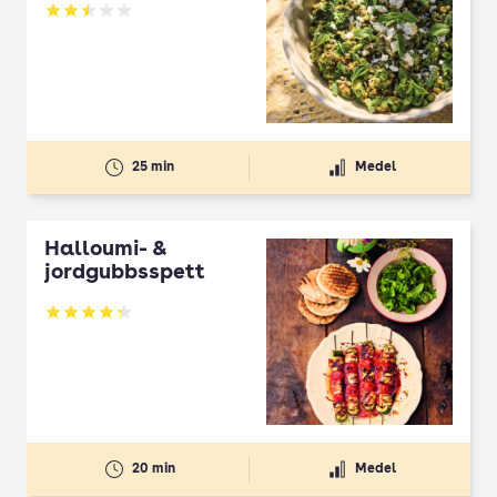
Betyg: 2.5 av 5
25 min
Medel
Halloumi- &
jordgubbsspett
Betyg: 4.3 av 5
20 min
Medel