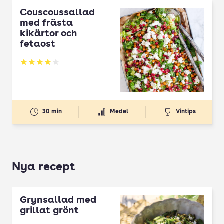
Couscoussallad
med frästa
kikärtor och
fetaost
Betyg: 3.95 av 5
30 min
Medel
Vintips
Nya recept
Grynsallad med
grillat grönt