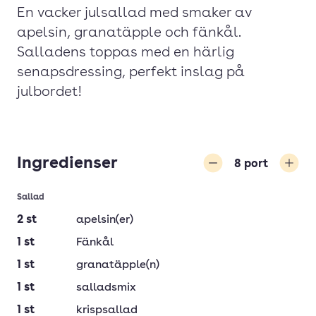
En vacker julsallad med smaker av
apelsin, granatäpple och fänkål.
Salladens toppas med en härlig
senapsdressing, perfekt inslag på
julbordet!
Ingredienser
8
port
Minska
Öka
Sallad
2
st
apelsin(er)
1
st
Fänkål
1
st
granatäpple(n)
1
st
salladsmix
1
st
krispsallad