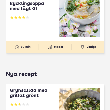
kycklingsoppa
med lågt GI
Betyg: 4.03 av 5
30 min
Medel
Vintips
Nya recept
Grynsallad med
grillat grönt
Betyg: 2.5 av 5