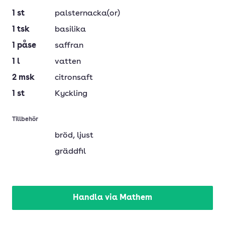
1
st
palsternacka(or)
1
tsk
basilika
1
påse
saffran
1
l
vatten
2
msk
citronsaft
1
st
Kyckling
Tillbehör
bröd
, ljust
gräddfil
Handla via Mathem