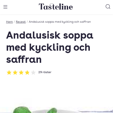
Till Tastelines startsida
äng meny
Öppna meny
Sö
Hem
/
Recept
/
Andalusisk soppa med kyckling och saffran
Andalusisk soppa
med kyckling och
saffran
29
röster
Betyg: 3.86 av 5