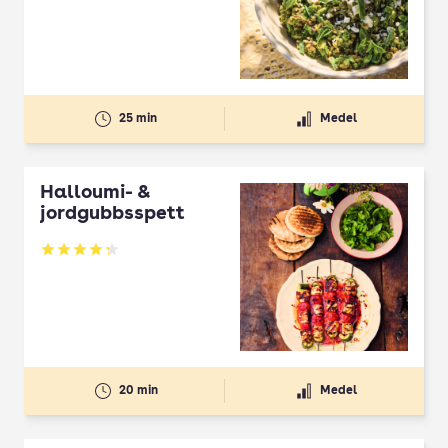
25 min
Medel
Halloumi- &
jordgubbsspett
Betyg: 4.3 av 5
20 min
Medel