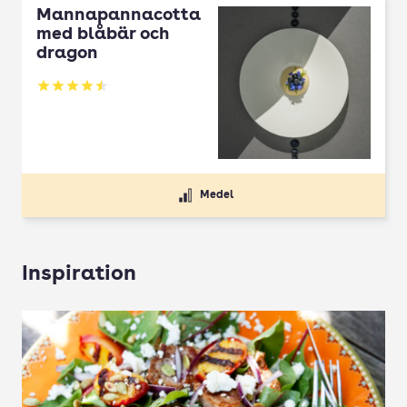
Mannapannacotta
med blåbär och
dragon
Betyg: 4.5 av 5
Medel
Inspiration