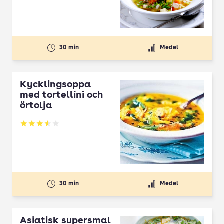
30 min
Medel
Kycklingsoppa
med tortellini och
örtolja
Betyg: 3.5 av 5
30 min
Medel
Asiatisk supersmal