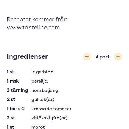
Receptet kommer från
www.tasteline.com
Ingredienser
4
port
Minska
Öka
1
st
lagerblad
1
msk
persilja
3
tärning
hönsbuljong
2
st
gul lök(ar)
1
burk-2
krossade tomater
2
st
vitlöksklyfta(or)
1
st
morot