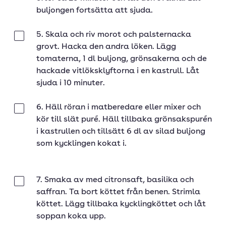
buljongen fortsätta att sjuda.
5. Skala och riv morot och palsternacka
Klar
grovt. Hacka den andra löken. Lägg
tomaterna, 1 dl buljong, grönsakerna och de
hackade vitlöksklyftorna i en kastrull. Låt
sjuda i 10 minuter.
6. Häll röran i matberedare eller mixer och
Klar
kör till slät puré. Häll tillbaka grönsakspurén
i kastrullen och tillsätt 6 dl av silad buljong
som kycklingen kokat i.
7. Smaka av med citronsaft, basilika och
Klar
saffran. Ta bort köttet från benen. Strimla
köttet. Lägg tillbaka kycklingköttet och låt
soppan koka upp.