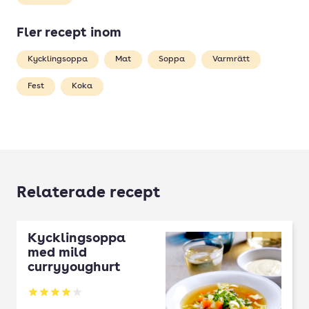
Fler recept inom
Kycklingsoppa
Mat
Soppa
Varmrätt
Fest
Koka
Relaterade recept
Kycklingsoppa
med mild
curryyoughurt
Betyg: 4 av 5