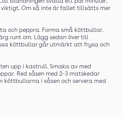
Låt blandningen svälla ett par minuter.
iktigt. Om så inte är fallet tillsätts mer
alta och peppra. Forma små köttbullar.
ärg runt om. Lägg sedan över till
ssa köttbullar går utmärkt att frysa och
tten upp i kastrull. Smaka av med
peppar. Red såsen med 2-3 matskedar
 köttbullarna i såsen och servera med