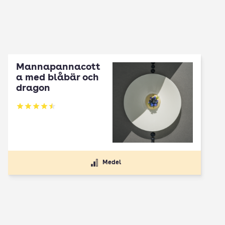
Mannapannacott
a med blåbär och
dragon
Betyg: 4.5 av 5
Medel