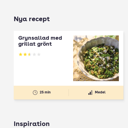
Nya recept
Grynsallad med
grillat grönt
Betyg: 2.5 av 5
25 min
Medel
Inspiration