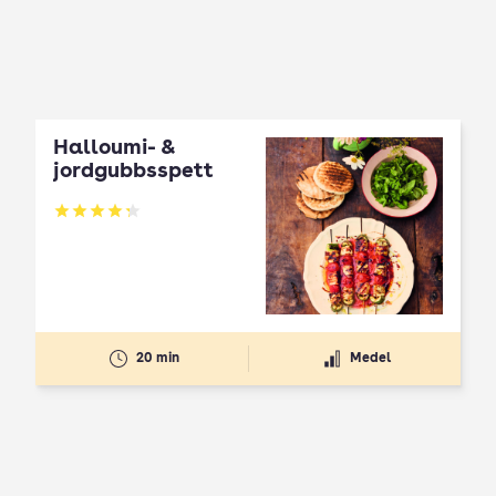
Halloumi- &
jordgubbsspett
Betyg: 4.3 av 5
20 min
Medel