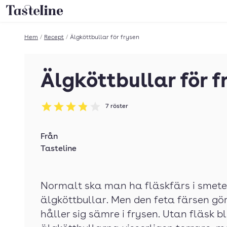
Till Tastelines startsida
Hem
/
Recept
/
Älgköttbullar för frysen
Älgköttbullar för f
7
röster
Betyg: 3.86 av 5
Från
Tasteline
Normalt ska man ha fläskfärs i smeten
älgköttbullar. Men den feta färsen gör
håller sig sämre i frysen. Utan fläsk bl