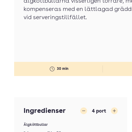
älgköttbullarna visserligen torrare, m
kompenseras med en lättlagad grädd
vid serveringstillfället.
30 min
Ingredienser
4
port
Minska
Öka
Älgköttbullar