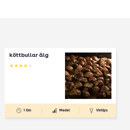
köttbullar älg
Betyg: 3.9 av 5
1 tim
Medel
Vintips