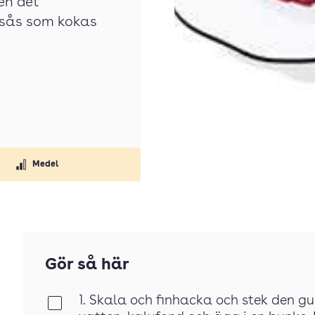
en det
sås som kokas
Medel
Gör så här
1. Skala och finhacka och stek den g
Klar