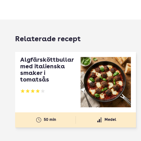
Relaterade recept
Älgfärsköttbullar
med italienska
smaker i
tomatsås
Betyg: 4.07 av 5
50 min
Medel