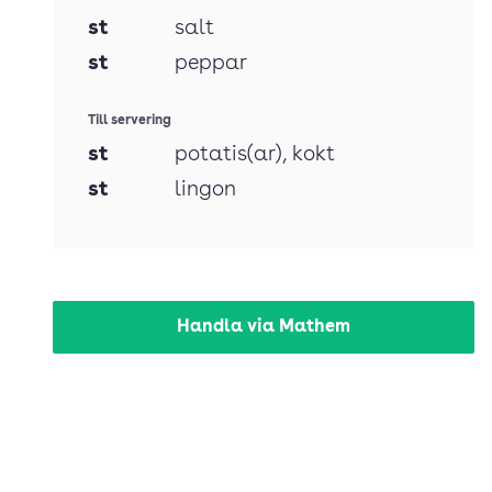
st
salt
st
peppar
Till servering
st
potatis(ar)
, kokt
st
lingon
Handla via Mathem