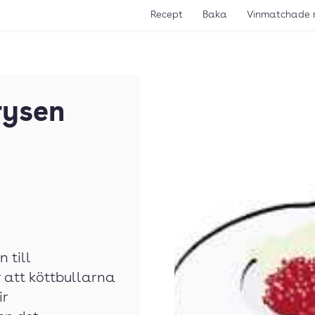
Recept
Baka
Vinmatchade 
rysen
 till
 att köttbullarna
ir