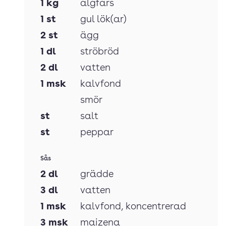
1
kg
älgfärs
1
st
gul lök(ar)
2
st
ägg
1
dl
ströbröd
2
dl
vatten
1
msk
kalvfond
smör
st
salt
st
peppar
Sås
2
dl
grädde
3
dl
vatten
1
msk
kalvfond
, koncentrerad
3
msk
maizena