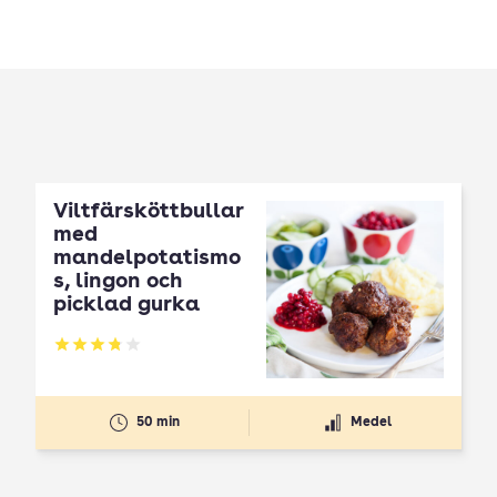
Viltfärsköttbullar
med
mandelpotatismo
s, lingon och
picklad gurka
Betyg: 3.81 av 5
50 min
Medel