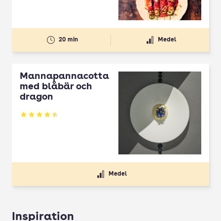
20 min
Medel
Mannapannacotta
med blåbär och
dragon
Betyg: 4.5 av 5
Medel
Inspiration