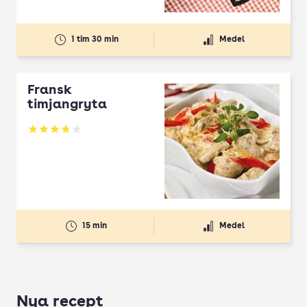
1 tim 30 min
Medel
Fransk
timjangryta
Betyg: 3.81 av 5
15 min
Medel
Nya recept