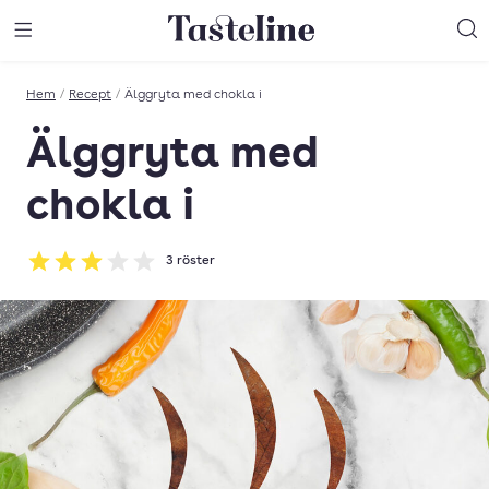
Till Tastelines startsida
äng meny
Öppna meny
Sö
Hem
/
Recept
/
Älggryta med chokla i
Älggryta med
chokla i
3
röster
Betyg: 3 av 5