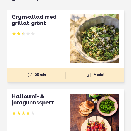
Grynsallad med
grillat grönt
Betyg: 2.5 av 5
25 min
Medel
Halloumi- &
jordgubbsspett
Betyg: 4.3 av 5