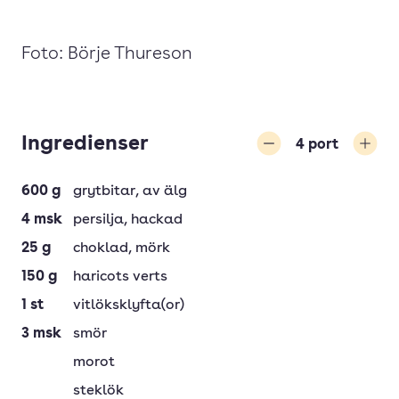
Foto: Börje Thureson
Ingredienser
4
port
Minska
Öka
600
g
grytbitar
, av älg
4
msk
persilja
, hackad
25
g
choklad
, mörk
150
g
haricots verts
1
st
vitlöksklyfta(or)
3
msk
smör
morot
steklök