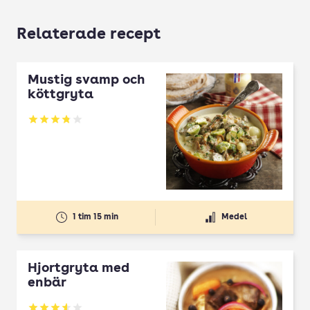
Relaterade recept
Mustig svamp och
köttgryta
Betyg: 3.82 av 5
1 tim 15 min
Medel
Hjortgryta med
enbär