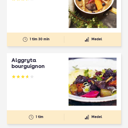
Betyg: 3.56 av 5
1 tim 30 min
Medel
Älggryta
bourguignon
Betyg: 3.66 av 5
1 tim
Medel