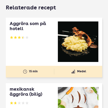
Relaterade recept
Äggröra som på
hotell
Betyg: 3.43 av 5
15 min
Medel
mexikansk
äggröra (bilig)
Betyg: 1.75 av 5