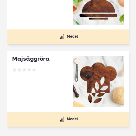
Medel
Majsäggröra
Betyg: 0 av 5
Medel