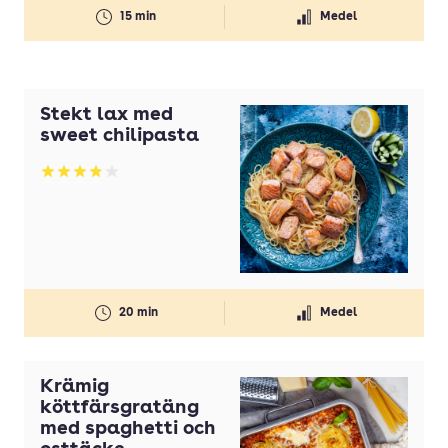
15 min
Medel
Stekt lax med
sweet chilipasta
Betyg: 3.89 av 5
20 min
Medel
Krämig
köttfärsgratäng
med spaghetti och