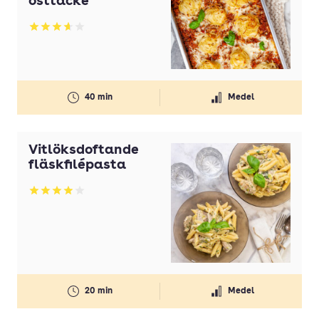
osttäcke
Betyg: 3.65 av 5
40 min
Medel
Vitlöksdoftande
fläskfilépasta
Betyg: 3.94 av 5
20 min
Medel