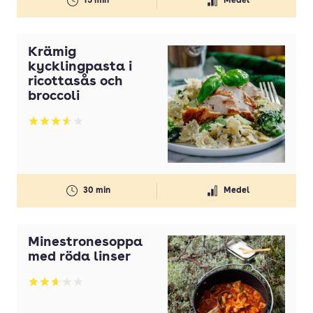
15 min
Medel
Krämig
kycklingpasta i
ricottasås och
broccoli
Betyg: 3.55 av 5
30 min
Medel
Minestronesoppa
med röda linser
Betyg: 2.67 av 5