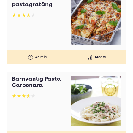
pastagratäng
Betyg: 4.19 av 5
45 min
Medel
Barnvänlig Pasta
Carbonara
Betyg: 3.71 av 5