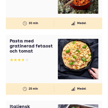
30 min
Medel
Pasta med
gratinerad fetaost
och tomat
Betyg: 3.67 av 5
25 min
Medel
Italiensk