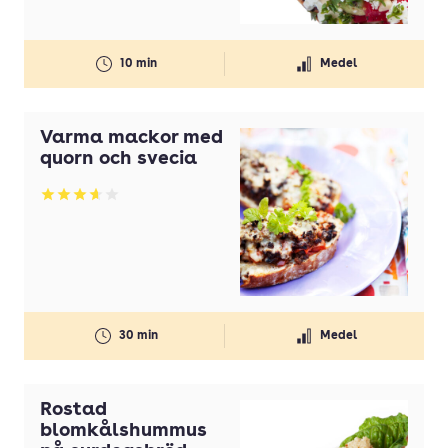
10 min
Medel
Varma mackor med
quorn och svecia
Betyg: 3.67 av 5
30 min
Medel
Rostad
blomkålshummus