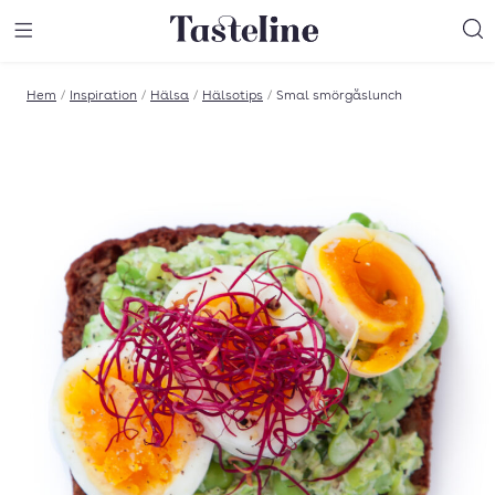
Till Tastelines startsida
äng meny
Öppna meny
Sö
Hem
/
Inspiration
/
Hälsa
/
Hälsotips
/
Smal smörgåslunch