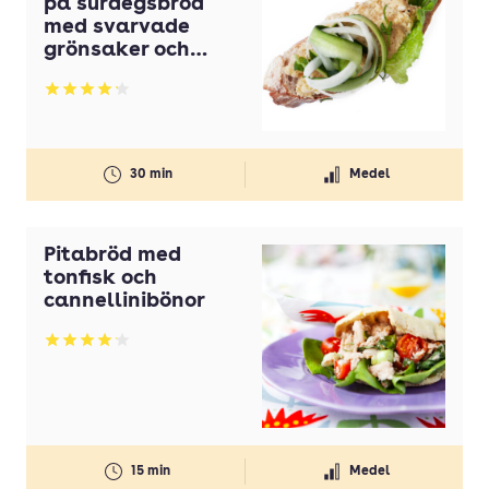
på surdegsbröd
med svarvade
grönsaker och
ärtskott
Betyg: 4.2 av 5
30 min
Medel
Pitabröd med
tonfisk och
cannellinibönor
Betyg: 4.13 av 5
15 min
Medel