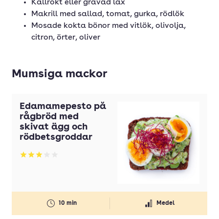
Kallrökt eller gravad lax
Makrill med sallad, tomat, gurka, rödlök
Mosade kokta bönor med vitlök, olivolja,
citron, örter, oliver
Mumsiga mackor
Edamamepesto på
rågbröd med
skivat ägg och
rödbetsgroddar
Betyg: 3 av 5
10 min
Medel