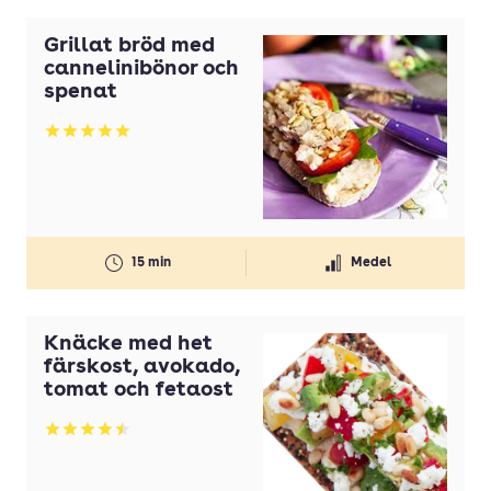
Grillat bröd med
cannelinibönor och
spenat
Betyg: 5 av 5
15 min
Medel
Knäcke med het
färskost, avokado,
tomat och fetaost
Betyg: 4.5 av 5