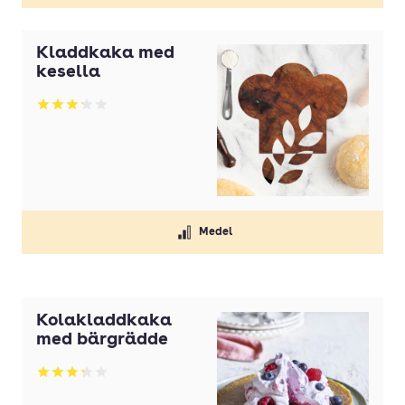
Kladdkaka med
kesella
Betyg: 3.21 av 5
Medel
Kolakladdkaka
med bärgrädde
Betyg: 3.25 av 5