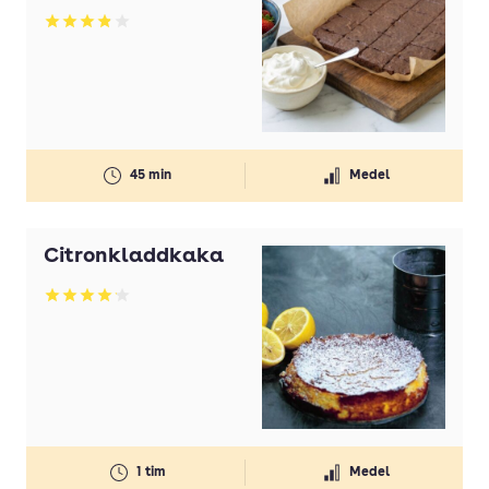
Betyg: 3.89 av 5
45 min
Medel
Citronkladdkaka
Betyg: 4.1 av 5
1 tim
Medel