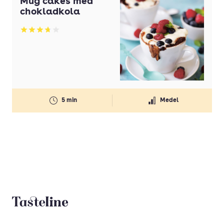
Mug cakes med
chokladkola
Betyg: 3.74 av 5
5 min
Medel
Tasteline startsida