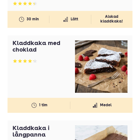
Betyg: 4.32 av 5
Älskad
30 min
Lätt
kladdkaka!
Kladdkaka med
choklad
Betyg: 4.2 av 5
1 tim
Medel
Kladdkaka i
långpanna