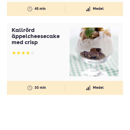
45 min
Medel
Kallrörd
äppelcheesecake
med crisp
Betyg: 3.85 av 5
30 min
Medel