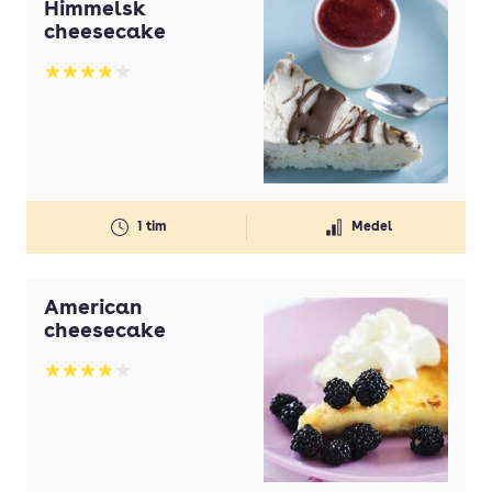
Himmelsk
cheesecake
Betyg: 3.87 av 5
1 tim
Medel
American
cheesecake
Betyg: 4 av 5