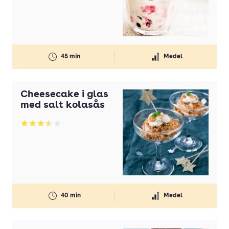
45 min
Medel
Cheesecake i glas
med salt kolasås
Betyg: 3.52 av 5
40 min
Medel