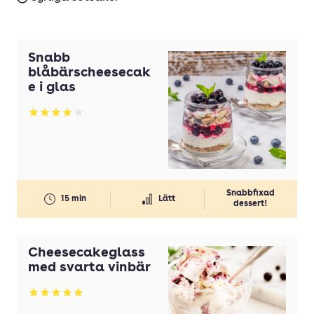
Snabb
blåbärscheesecak
e i glas
Betyg: 3.92 av 5
Snabbfixad
15 min
Lätt
dessert!
Cheesecakeglass
med svarta vinbär
Betyg: 5 av 5