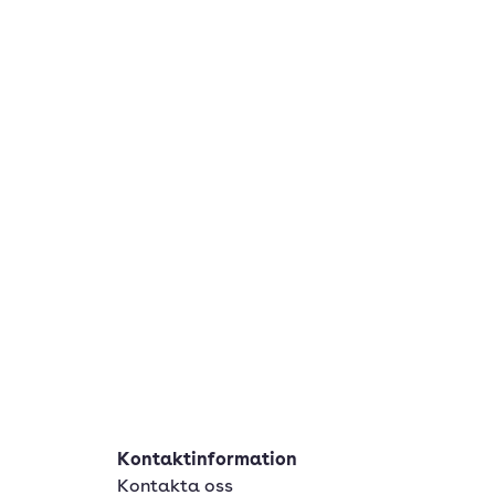
Kontaktinformation
Kontakta oss