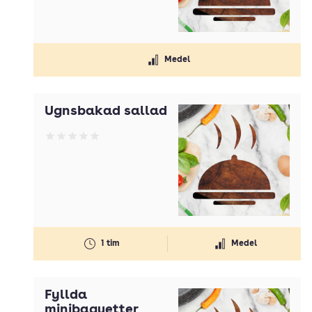
Medel
Ugnsbakad sallad
Betyg: 0 av 5
1 tim
Medel
Fyllda
minibaguetter