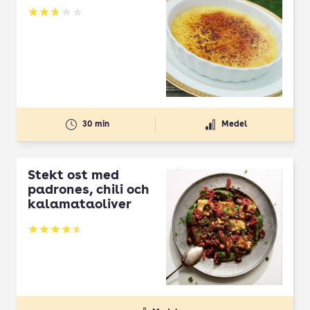
Betyg: 2.73 av 5
30 min
Medel
Stekt ost med
padrones, chili och
kalamataoliver
Betyg: 4.5 av 5