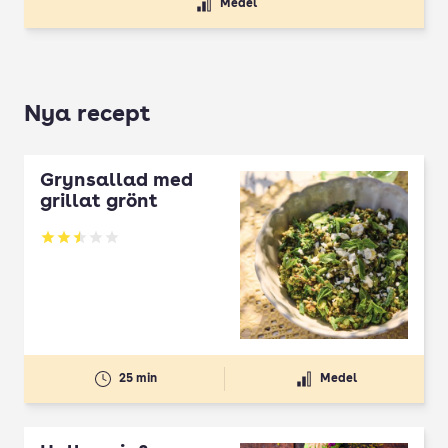
Medel
Nya recept
Grynsallad med
grillat grönt
Betyg: 2.5 av 5
25 min
Medel