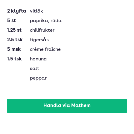
2
klyfta
vitlök
5
st
paprika
, röda
1.25
st
chilifrukter
2.5
tsk
tigersås
5
msk
crème fraîche
1.5
tsk
honung
salt
peppar
Handla via Mathem