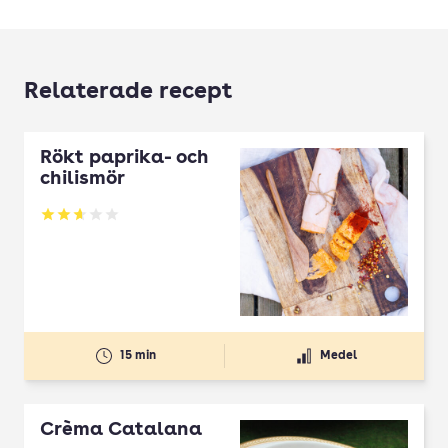
Relaterade recept
Rökt paprika- och
chilismör
Betyg: 2.67 av 5
15 min
Medel
Crèma Catalana