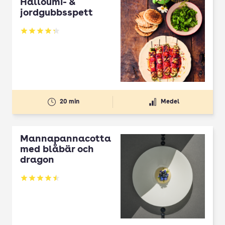
Halloumi- &
jordgubbsspett
Betyg: 4.3 av 5
20 min
Medel
Mannapannacotta
med blåbär och
dragon
Betyg: 4.5 av 5