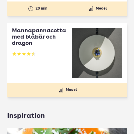
20 min
Medel
Mannapannacotta
med blåbär och
dragon
Betyg: 4.5 av 5
Medel
Inspiration