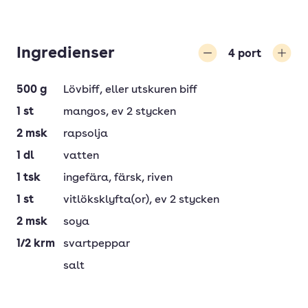
Ingredienser
4
port
Minska
Öka
500
g
Lövbiff
, eller utskuren biff
1
st
mangos
, ev 2 stycken
2
msk
rapsolja
1
dl
vatten
1
tsk
ingefära
, färsk, riven
1
st
vitlöksklyfta(or)
, ev 2 stycken
2
msk
soya
1/2
krm
svartpeppar
salt