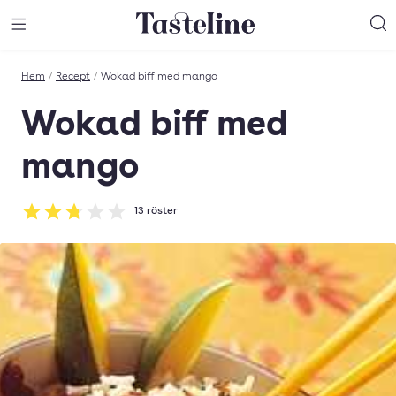
Till Tastelines startsida
äng meny
Öppna meny
Sö
Hem
/
Recept
/
Wokad biff med mango
Wokad biff med
mango
13
röster
Betyg: 2.77 av 5