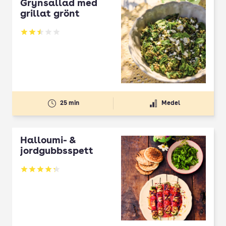
Grynsallad med
grillat grönt
Betyg: 2.5 av 5
25 min
Medel
Halloumi- &
jordgubbsspett
Betyg: 4.3 av 5