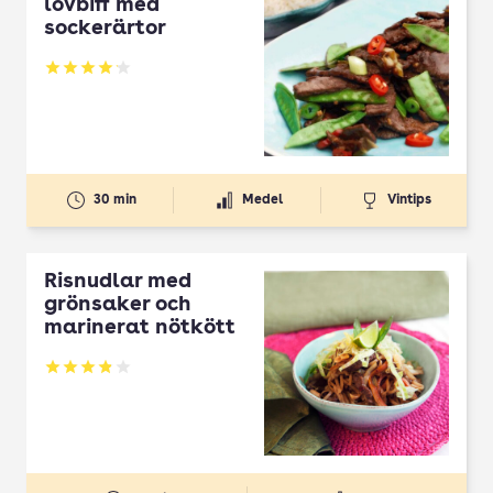
lövbiff med
sockerärtor
Betyg: 4.13 av 5
30 min
Medel
Vintips
Risnudlar med
grönsaker och
marinerat nötkött
Betyg: 3.88 av 5