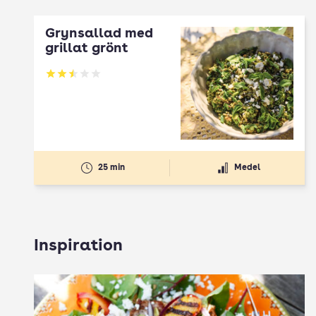
Grynsallad med
grillat grönt
Betyg: 2.5 av 5
25 min
Medel
Inspiration