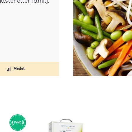
äster eller familj.
Medel
FYND