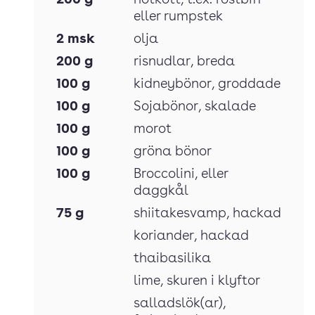
200
g
nötkött
, t.ex. rostbiff
eller rumpstek
2
msk
olja
200
g
risnudlar
, breda
100
g
kidneybönor
, groddade
100
g
Sojabönor
, skalade
100
g
morot
100
g
gröna bönor
100
g
Broccolini
, eller
daggkål
75
g
shiitakesvamp
, hackad
koriander
, hackad
thaibasilika
lime
, skuren i klyftor
salladslök(ar)
,