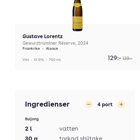
Gustave Lorentz
Gewurztraminer Réserve, 2024
Frankrike
•
Alsace
129:-
139:-
Vitt
•
13.5%
•
750 ml
Ingredienser
4
port
Minska
Öka
Buljong
2
l
vatten
30
g
torkad shiitake