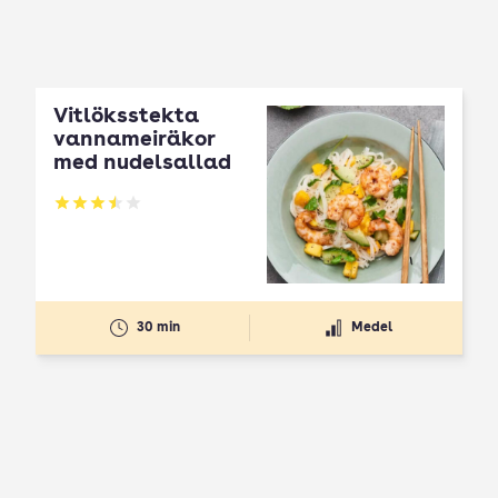
Vitlöksstekta
vannameiräkor
med nudelsallad
Betyg: 3.48 av 5
30 min
Medel