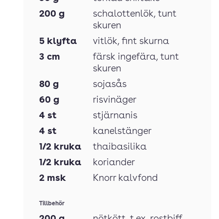
200
g
schalottenlök
, tunt
skuren
5
klyfta
vitlök
, fint skurna
3
cm
färsk ingefära
, tunt
skuren
80
g
sojasås
60
g
risvinäger
4
st
stjärnanis
4
st
kanelstänger
1/2
kruka
thaibasilika
1/2
kruka
koriander
2
msk
Knorr kalvfond
Tillbehör