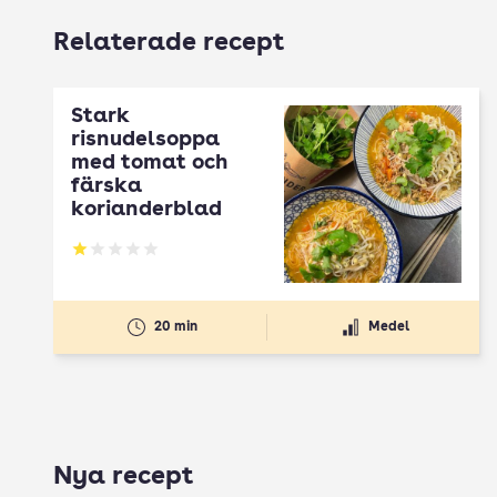
Relaterade recept
Stark
risnudelsoppa
med tomat och
färska
korianderblad
Betyg: 1 av 5
20 min
Medel
Nya recept