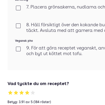
Servering
7. Placera grönsakerna, nudlarna och
Klar
8. Häll försiktigt över den kokande bul
Klar
täckt. Avsluta med att garnera med d
Vegansk pho
9. För att göra receptet veganskt, a
Klar
och byt ut köttet mot tofu.
Vad tyckte du om receptet?
Betyg: 3.91 av 5 (184 röster)