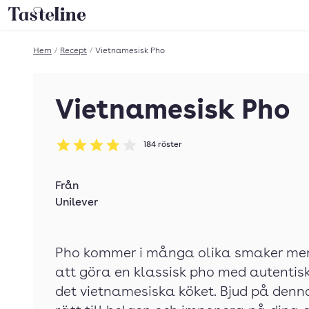
Till Tastelines startsida
Hem
/
Recept
/
Vietnamesisk Pho
Vietnamesisk Pho
184
röster
Betyg: 3.91 av 5
Från
Unilever
Pho kommer i många olika smaker men 
att göra en klassisk pho med autentis
det vietnamesiska köket. Bjud på denn