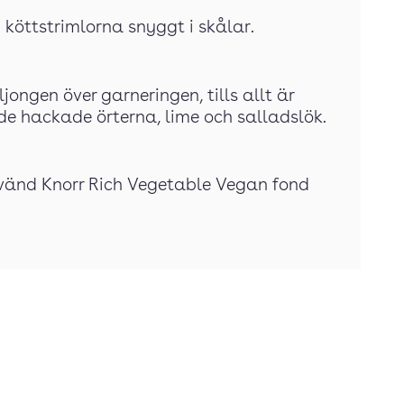
 köttstrimlorna snyggt i skålar.
jongen över garneringen, tills allt är
e hackade örterna, lime och salladslök.
nvänd Knorr Rich Vegetable Vegan fond