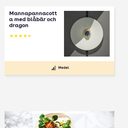
Mannapannacott
a med blåbär och
dragon
Betyg: 4.5 av 5
Medel