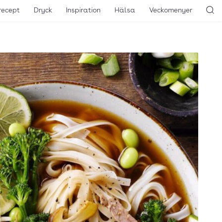
recept
Dryck
Inspiration
Hälsa
Veckomenyer
Sö