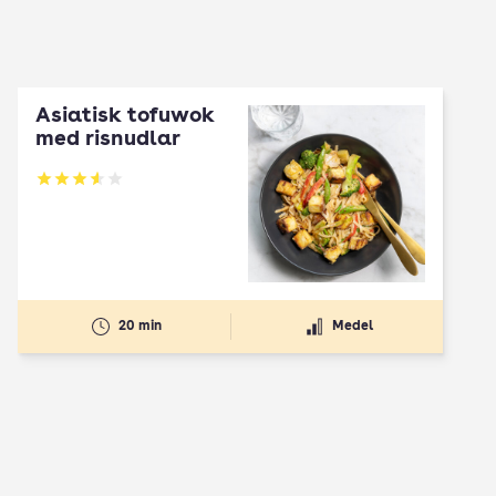
Asiatisk tofuwok
med risnudlar
Betyg: 3.57 av 5
20 min
Medel