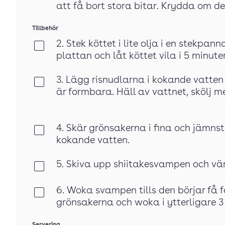
att få bort stora bitar. Krydda om de
Tillbehör
2. Stek köttet i lite olja i en stekpan
Klar
plattan och låt köttet vila i 5 minute
3. Lägg risnudlarna i kokande vatten i
Klar
är formbara. Häll av vattnet, skölj me
4. Skär grönsakerna i fina och jämnst
Klar
kokande vatten.
5. Skiva upp shiitakesvampen och v
Klar
6. Woka svampen tills den börjar få
Klar
grönsakerna och woka i ytterligare 3