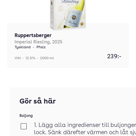
Ruppertsberger
Imperial Riesling, 2025
Tyskland
•
Pfalz
239:-
Vitt
•
12.5%
•
2000 ml
Gör så här
Buljong
1. Lägg alla ingredienser till buljonge
Klar
lock. Sänk därefter värmen och låt sju