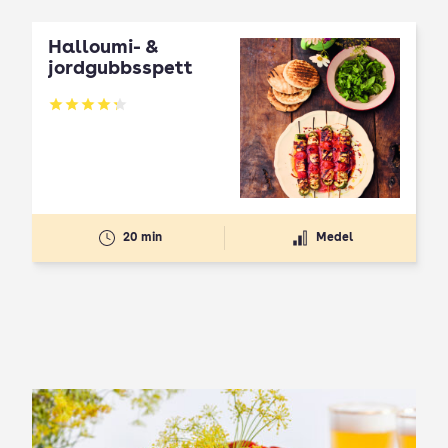
Halloumi- &
jordgubbsspett
Betyg: 4.3 av 5
20 min
Medel