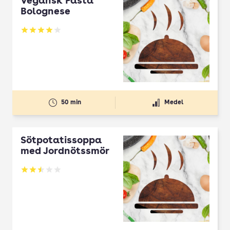
Vegansk Pasta
Bolognese
Betyg: 4 av 5
50 min
Medel
Sötpotatissoppa
med Jordnötssmör
Betyg: 2.5 av 5