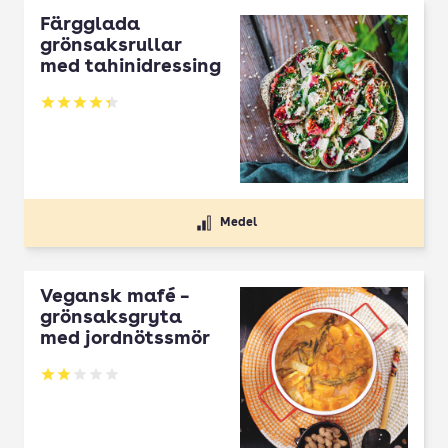
Färgglada
grönsaksrullar
med tahinidressing
Betyg: 4.35 av 5
Medel
Vegansk mafé –
grönsaksgryta
med jordnötssmör
Betyg: 1.94 av 5