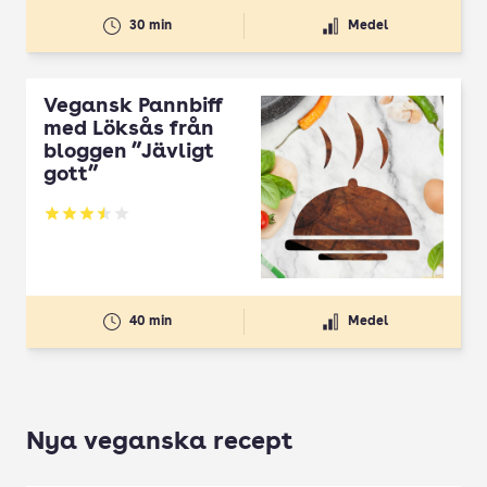
30 min
Medel
Vegansk Pannbiff
med Löksås från
bloggen ”Jävligt
gott”
Betyg: 3.5 av 5
40 min
Medel
Nya veganska recept