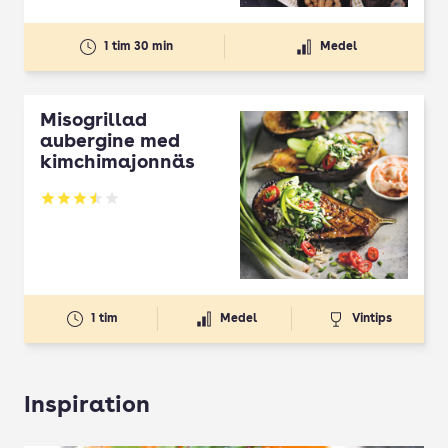
1 tim 30 min
Medel
Misogrillad
aubergine med
kimchimajonnäs
Betyg: 3.5 av 5
1 tim
Medel
Vintips
Inspiration