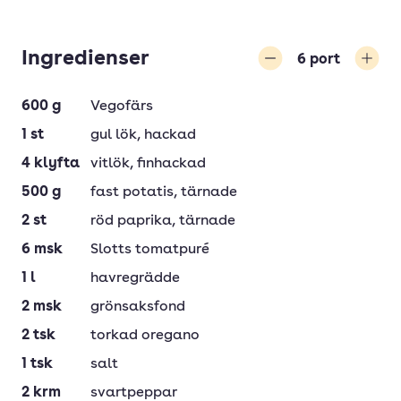
Ingredienser
6
port
Minska
Öka
600
g
Vegofärs
1
st
gul lök
, hackad
4
klyfta
vitlök
, finhackad
500
g
fast potatis
, tärnade
2
st
röd paprika
, tärnade
6
msk
Slotts tomatpuré
1
l
havregrädde
2
msk
grönsaksfond
2
tsk
torkad oregano
1
tsk
salt
2
krm
svartpeppar