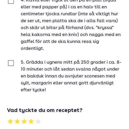
4. Kavla eller tryck ut den på en plåt (oljad
Klar
eller med papper på) i ca en halv till en
centimeter tjocka rundlar (inte så viktigt hur
de ser ut, men platta ska de i alla fall vara)
och skär ut bitar på förhand (dvs. "kryssa"
hela kakorna med en kniv) och nagga med en
gaffel för att de ska kunna resa sig
ordentligt.
5. Grädda i ugnens mitt på 250 grader i ca. 8-
Klar
10 minuter och låt sedan svalna något under
en bakduk innan du avnjuter sconesen med
sylt, margarin eller annat gott djurvänligt
efter tycke!
Vad tyckte du om receptet?