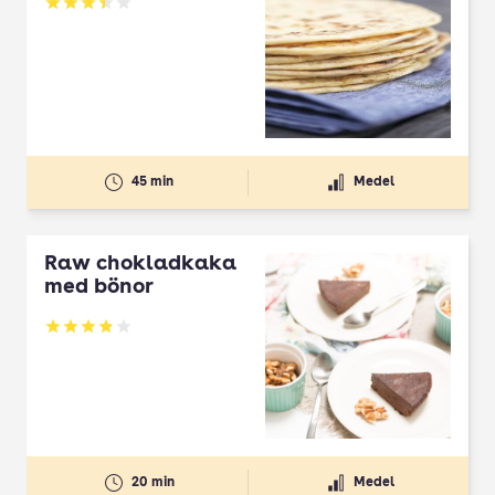
Betyg: 3.46 av 5
45 min
Medel
Raw chokladkaka
med bönor
Betyg: 3.91 av 5
20 min
Medel