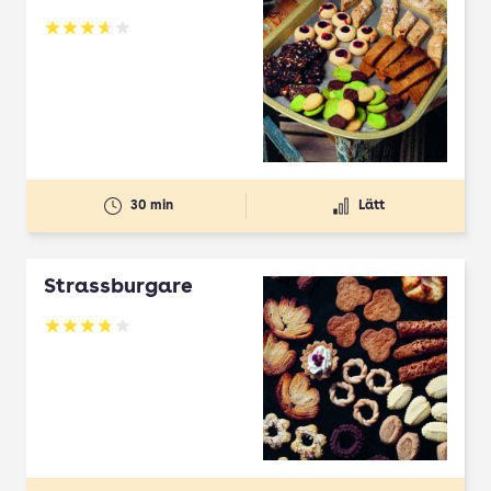
Betyg: 3.65 av 5
30 min
Lätt
Strassburgare
Betyg: 3.78 av 5