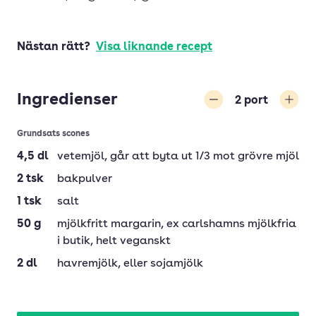
Nästan rätt?
Visa liknande recept
Ingredienser
2
port
Minska
Öka
Grundsats scones
4,5
dl
vetemjöl
, går att byta ut 1/3 mot grövre mjöl
2
tsk
bakpulver
1
tsk
salt
50
g
mjölkfritt margarin
, ex carlshamns mjölkfria
i butik, helt veganskt
2
dl
havremjölk
, eller sojamjölk