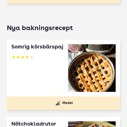
Nya bakningsrecept
Somrig körsbärspaj
Betyg: 4 av 5
Medel
Nötchokladrutor