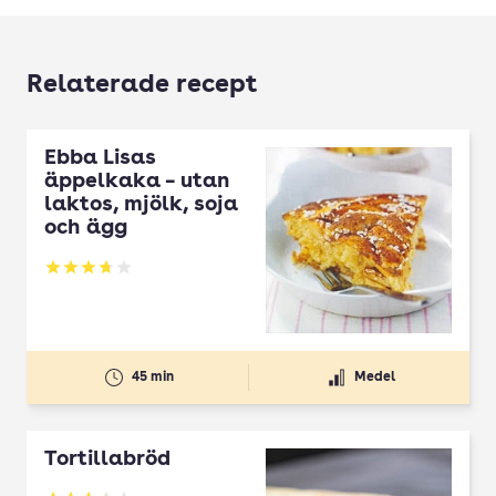
Relaterade recept
Ebba Lisas
äppelkaka – utan
laktos, mjölk, soja
och ägg
Betyg: 3.75 av 5
45 min
Medel
Tortillabröd