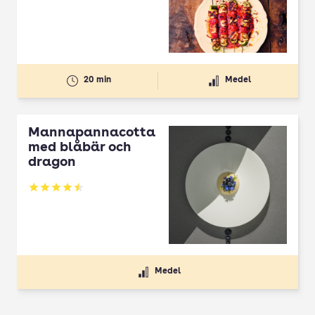
20 min
Medel
Mannapannacotta
med blåbär och
dragon
Betyg: 4.5 av 5
Medel