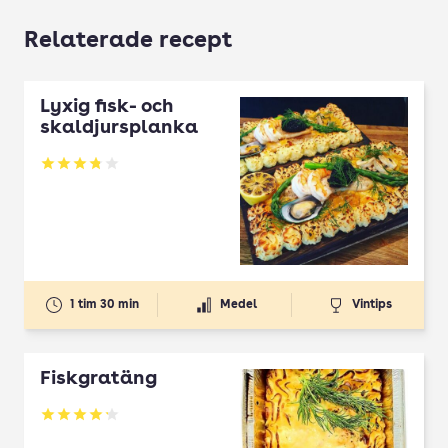
Relaterade recept
Lyxig fisk- och
skaldjursplanka
Betyg: 3.81 av 5
1 tim 30 min
Medel
Vintips
Fiskgratäng
Betyg: 4.23 av 5