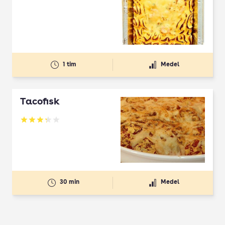
1 tim
Medel
Tacofisk
Betyg: 3.27 av 5
30 min
Medel