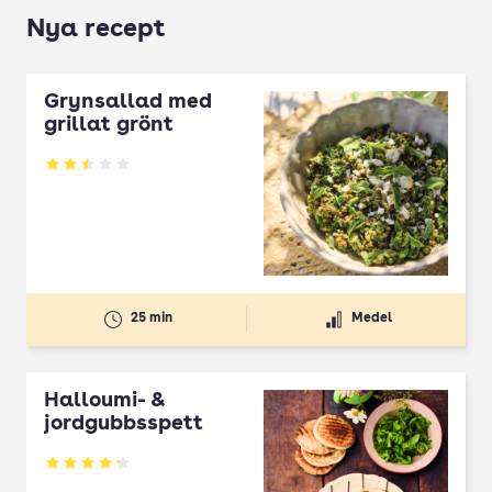
Nya recept
Grynsallad med
grillat grönt
Betyg: 2.5 av 5
25 min
Medel
Halloumi- &
jordgubbsspett
Betyg: 4.3 av 5