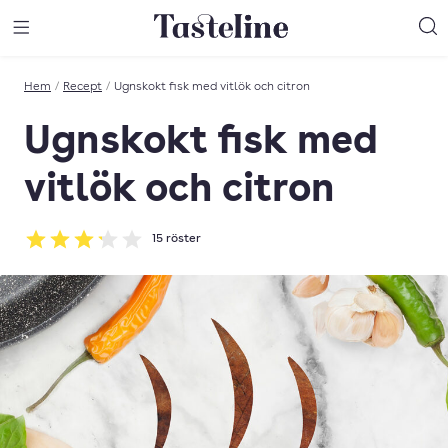
Till Tastelines startsida
äng meny
Öppna meny
Sö
Hem
/
Recept
/
Ugnskokt fisk med vitlök och citron
Ugnskokt fisk med
vitlök och citron
15
röster
Betyg: 3.2 av 5