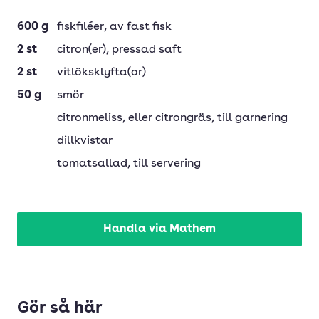
600
g
fiskfiléer
, av fast fisk
2
st
citron(er)
, pressad saft
2
st
vitlöksklyfta(or)
50
g
smör
citronmeliss
, eller citrongräs, till garnering
dillkvistar
tomatsallad
, till servering
Handla via Mathem
Gör så här