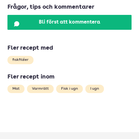
Frågor, tips och kommentarer
Bli först att kommentera
Fler recept med
fiskfiléer
Fler recept inom
Mat
Varmrätt
Fisk i ugn
I ugn