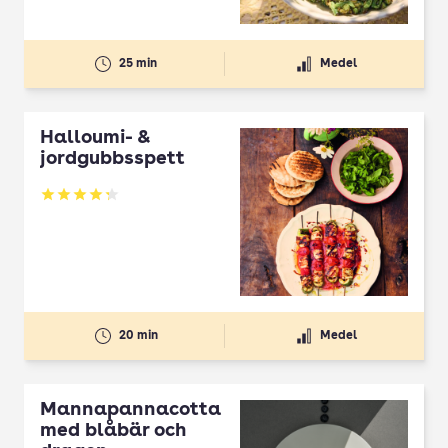
25 min
Medel
Halloumi- &
jordgubbsspett
Betyg: 4.3 av 5
20 min
Medel
Mannapannacotta
med blåbär och