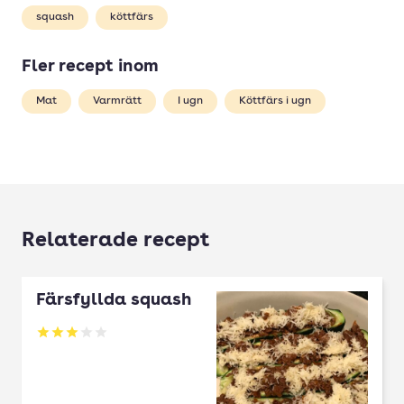
squash
köttfärs
Fler recept inom
Mat
Varmrätt
I ugn
Köttfärs i ugn
Relaterade recept
Färsfyllda squash
Betyg: 3 av 5