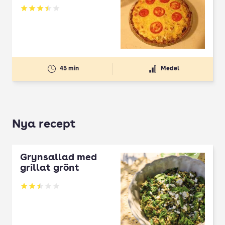
Betyg: 3.43 av 5
45 min
Medel
Nya recept
Grynsallad med
grillat grönt
Betyg: 2.5 av 5