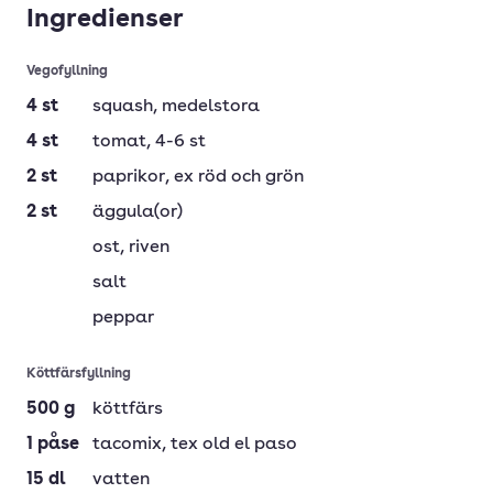
Ingredienser
Vegofyllning
4
st
squash
, medelstora
4
st
tomat
, 4-6 st
2
st
paprikor
, ex röd och grön
2
st
äggula(or)
ost
, riven
salt
peppar
Köttfärsfyllning
500
g
köttfärs
1
påse
tacomix
, tex old el paso
15
dl
vatten