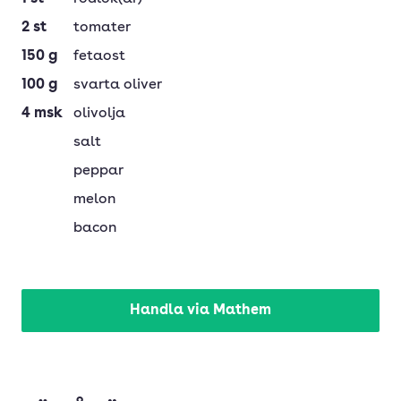
2
st
tomater
150
g
fetaost
100
g
svarta oliver
4
msk
olivolja
salt
peppar
melon
bacon
Handla via Mathem