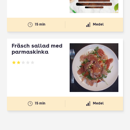
15 min
Medel
Fräsch sallad med
parmaskinka
Betyg: 2 av 5
15 min
Medel