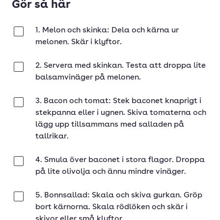
Gör så här
1. Melon och skinka: Dela och kärna ur
Klar
melonen. Skär i klyftor.
2. Servera med skinkan. Testa att droppa lite
Klar
balsamvinäger på melonen.
3. Bacon och tomat: Stek baconet knaprigt i
Klar
stekpanna eller i ugnen. Skiva tomaterna och
lägg upp tillsammans med salladen på
tallrikar.
4. Smula över baconet i stora flagor. Droppa
Klar
på lite olivolja och ännu mindre vinäger.
5. Bonnsallad: Skala och skiva gurkan. Gröp
Klar
bort kärnorna. Skala rödlöken och skär i
skivor eller små klyftor.