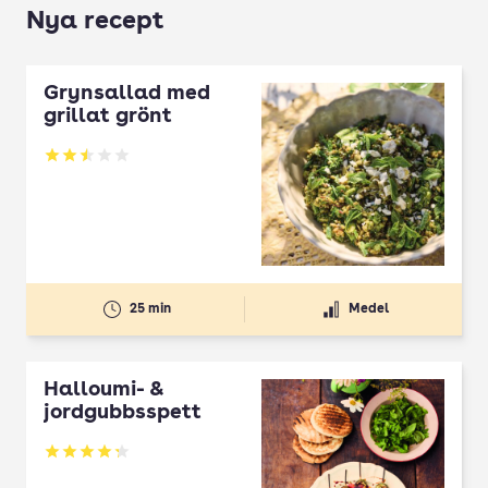
Nya recept
Grynsallad med
grillat grönt
Betyg: 2.5 av 5
25 min
Medel
Halloumi- &
jordgubbsspett
Betyg: 4.3 av 5