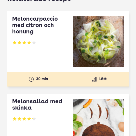
Meloncarpaccio
med citron och
honung
Betyg: 3.99 av 5
30 min
Lätt
Melonsallad med
skinka
Betyg: 4.25 av 5