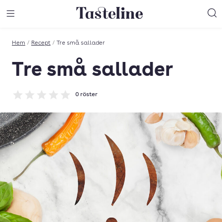
Till Tastelines startsida
äng meny
Öppna meny
Sö
Hem
/
Recept
/
Tre små sallader
Tre små sallader
0
röster
Betyg: 0 av 5