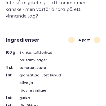
Inte så mycket nytt att komma med,
kanske -­ men varför ändra på ett
vinnande lag?
Ingredienser
4
port
Minska
Öka
100
g
Skinka
, lufttorkad
balsamvinäger
4
st
tomater
, stora
1
st
grönsallad
, litet huvud
olivolja
rödvinsvinäger
1
st
gurka
1
st
rödlök(ar)