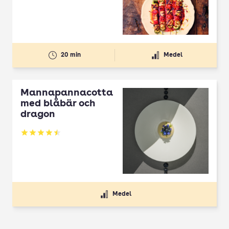
20 min
Medel
Mannapannacotta
med blåbär och
dragon
Betyg: 4.5 av 5
Medel