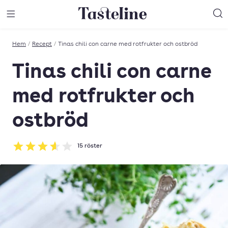
Till Tastelines startsida
äng meny
Öppna meny
Sö
Hem
/
Recept
/
Tinas chili con carne med rotfrukter och ostbröd
Tinas chili con carne
med rotfrukter och
ostbröd
15
röster
Betyg: 3.6 av 5