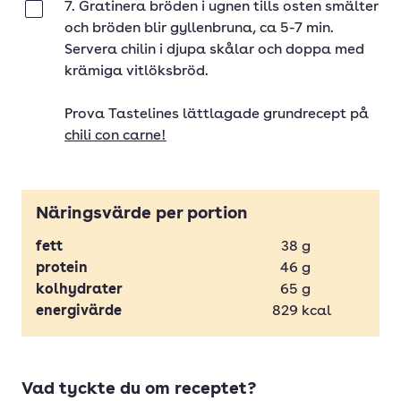
7. Gratinera bröden i ugnen tills osten smälter
Klar
och bröden blir gyllenbruna, ca 5-7 min.
Servera chilin i djupa skålar och doppa med
krämiga vitlöksbröd.
Prova Tastelines lättlagade grundrecept på
chili con carne!
Näringsvärde per portion
fett
38
g
protein
46
g
kolhydrater
65
g
energivärde
829
kcal
Vad tyckte du om receptet?