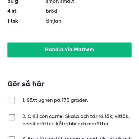
50
g
smör
, smält
4
st
bröd
1
tsk
timjan
Handla via Mathem
Gör så här
1. Sätt ugnen på 175 grader.
Klar
2. Chili con carne: Skala och tärna lök, vitlök,
Klar
persiljerötter, kålrabbi och morötter.