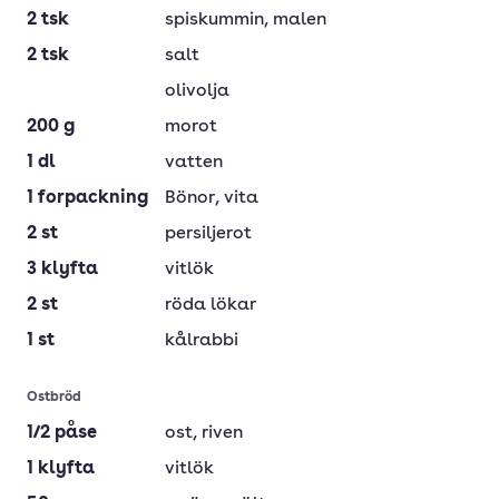
2
tsk
spiskummin
, malen
2
tsk
salt
olivolja
200
g
morot
1
dl
vatten
1
forpackning
Bönor
, vita
2
st
persiljerot
3
klyfta
vitlök
2
st
röda lökar
1
st
kålrabbi
Ostbröd
1/2
påse
ost
, riven
1
klyfta
vitlök