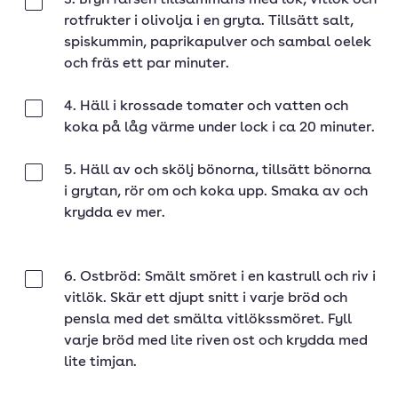
3. Bryn färsen tillsammans med lök, vitlök och
Klar
rotfrukter i olivolja i en gryta. Tillsätt salt,
spiskummin, paprikapulver och sambal oelek
och fräs ett par minuter.
4. Häll i krossade tomater och vatten och
Klar
koka på låg värme under lock i ca 20 minuter.
5. Häll av och skölj bönorna, tillsätt bönorna
Klar
i grytan, rör om och koka upp. Smaka av och
krydda ev mer.
6. Ostbröd: Smält smöret i en kastrull och riv i
Klar
vitlök. Skär ett djupt snitt i varje bröd och
pensla med det smälta vitlökssmöret. Fyll
varje bröd med lite riven ost och krydda med
lite timjan.