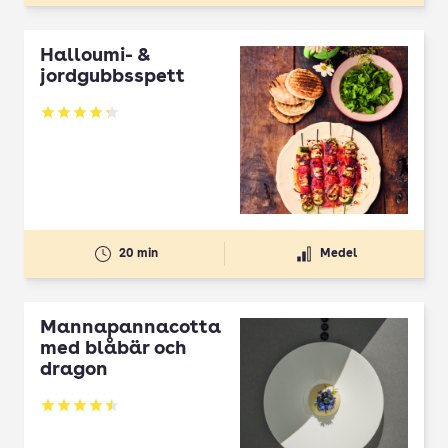
Halloumi- &
jordgubbsspett
Betyg: 4.3 av 5
20 min
Medel
Mannapannacotta
med blåbär och
dragon
Betyg: 4.5 av 5