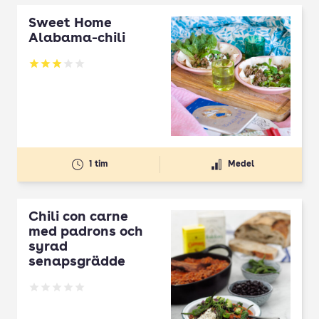
Sweet Home
Alabama-chili
Betyg: 3 av 5
1 tim
Medel
Chili con carne
med padrons och
syrad
senapsgrädde
Betyg: 0 av 5