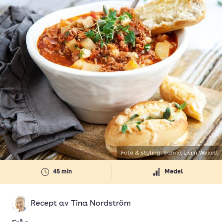
Foto & styling: Sanna Livijn Wexell
45 min
Medel
Recept av
Tina Nordström