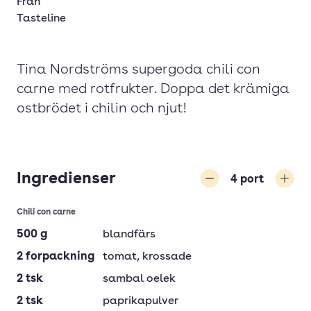
Från
Tasteline
Tina Nordströms supergoda chili con
carne med rotfrukter. Doppa det krämiga
ostbrödet i chilin och njut!
Ingredienser
4
port
Minska
Öka
Chili con carne
500
g
blandfärs
2
forpackning
tomat
, krossade
2
tsk
sambal oelek
2
tsk
paprikapulver