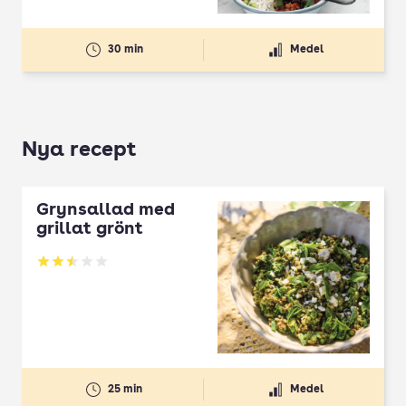
30 min
Medel
Nya recept
Grynsallad med
grillat grönt
Betyg: 2.5 av 5
25 min
Medel