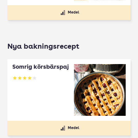
Medel
Nya bakningsrecept
Somrig körsbärspaj
Betyg: 4 av 5
Medel