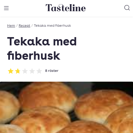
Till Tastelines startsida
äng meny
Öppna meny
Sö
Hem
/
Recept
/
Tekaka med fiberhusk
Tekaka med
fiberhusk
8
röster
Betyg: 1.75 av 5