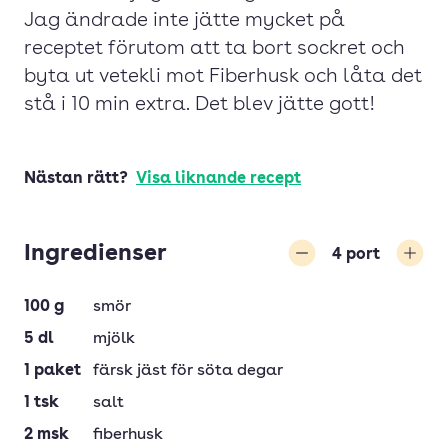
Jag ändrade inte jätte mycket på
receptet förutom att ta bort sockret och
byta ut vetekli mot Fiberhusk och låta det
stå i 10 min extra. Det blev jätte gott!
Nästan rätt?
Visa liknande recept
Ingredienser
4
port
Minska
Öka
100
g
smör
5
dl
mjölk
1
paket
färsk jäst för söta degar
1
tsk
salt
2
msk
fiberhusk