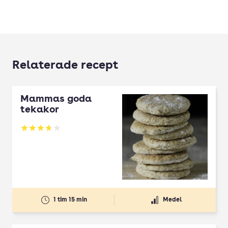
Relaterade recept
Mammas goda
tekakor
Betyg: 3.69 av 5
1 tim 15 min
Medel