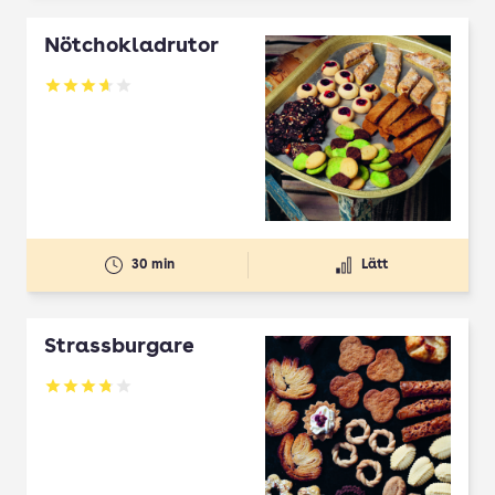
Nötchokladrutor
Betyg: 3.65 av 5
30 min
Lätt
Strassburgare
Betyg: 3.78 av 5