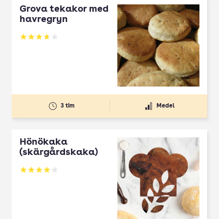
Grova tekakor med
havregryn
Betyg: 3.72 av 5
3 tim
Medel
Hönökaka
(skärgårdskaka)
Betyg: 3.97 av 5