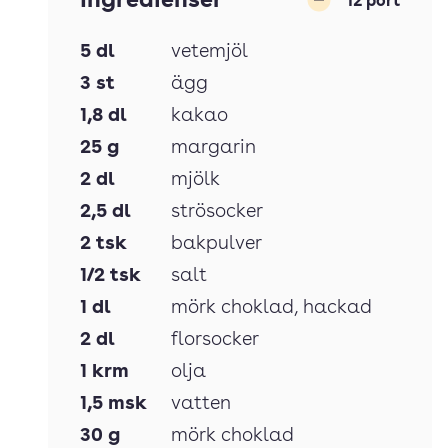
Ingredienser
12
port
Minska
5
dl
vetemjöl
3
st
ägg
1,8
dl
kakao
25
g
margarin
2
dl
mjölk
2,5
dl
strösocker
2
tsk
bakpulver
1/2
tsk
salt
1
dl
mörk choklad
, hackad
2
dl
florsocker
1
krm
olja
1,5
msk
vatten
30
g
mörk choklad