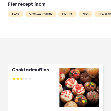
Fler recept inom
Baka
Chokladmuffins
Muffins
Fest
Kräftski
Chokladmuffins
Betyg: 2.67 av 5