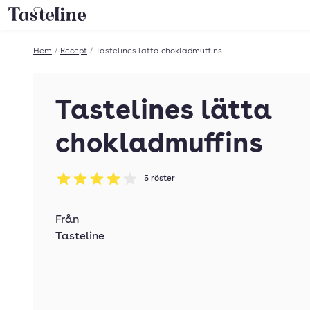
Till Tastelines startsida
Hem
/
Recept
/
Tastelines lätta chokladmuffins
Tastelines lätta
chokladmuffins
5
röster
Betyg: 4 av 5
Från
Tasteline