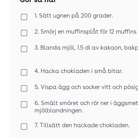
Gör så här
1. Sätt ugnen på 200 grader.
Klar
2. Smörj en muffinsplåt för 12 muffins
Klar
3. Blanda mjöl, 1.5 dl av kakaon, bakp
Klar
4. Hacka chokladen i små bitar.
Klar
5. Vispa ägg och socker vitt och pösig
Klar
6. Smält smöret och rör ner i äggsmet
Klar
mjölblandningen.
7. Tillsätt den hackade chokladen.
Klar