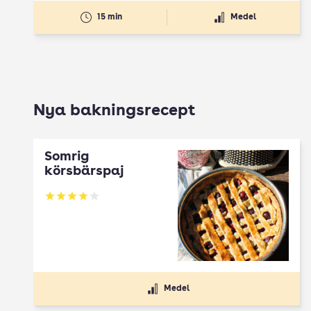
15 min
Medel
Nya bakningsrecept
Somrig
körsbärspaj
Betyg: 4 av 5
Medel