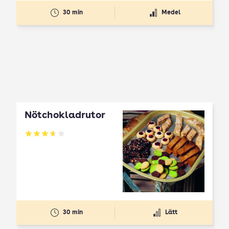
30 min
Medel
Nötchokladrutor
Betyg: 3.65 av 5
30 min
Lätt