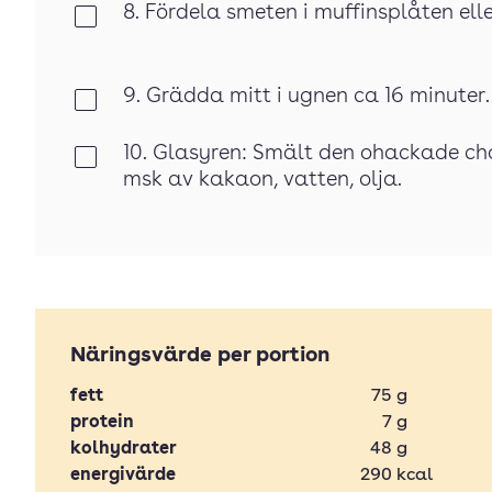
8. Fördela smeten i muffinsplåten elle
Klar
9. Grädda mitt i ugnen ca 16 minuter.
Klar
10. Glasyren: Smält den ohackade chok
Klar
msk av kakaon, vatten, olja.
Näringsvärde per portion
fett
75
g
protein
7
g
kolhydrater
48
g
energivärde
290
kcal