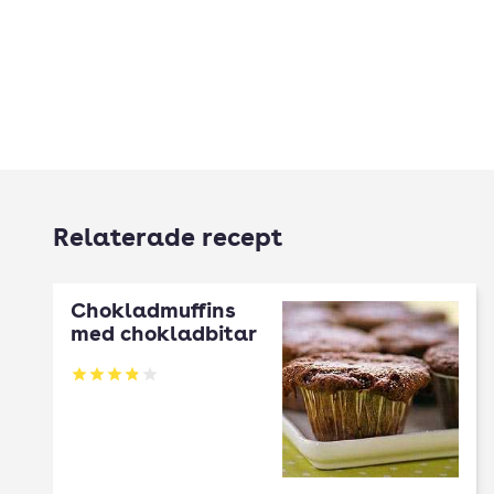
Relaterade recept
Chokladmuffins
med chokladbitar
Betyg: 3.89 av 5