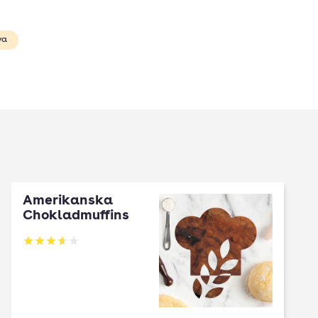
va
Amerikanska
Chokladmuffins
Betyg: 3.67 av 5