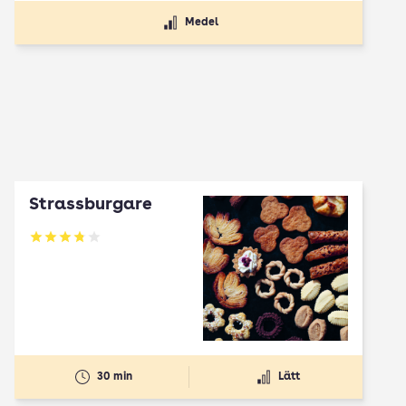
Medel
Strassburgare
Betyg: 3.78 av 5
30 min
Lätt