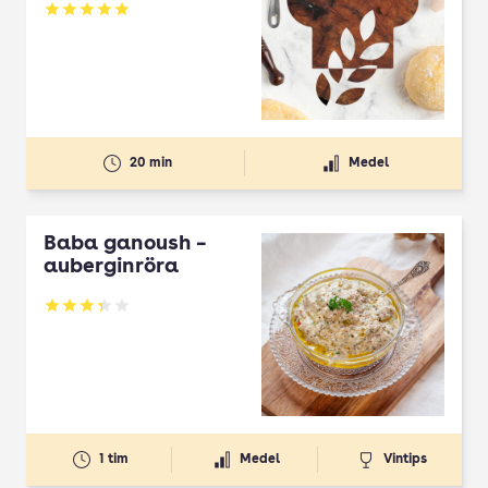
Betyg: 5 av 5
20 min
Medel
Baba ganoush –
auberginröra
Betyg: 3.38 av 5
1 tim
Medel
Vintips