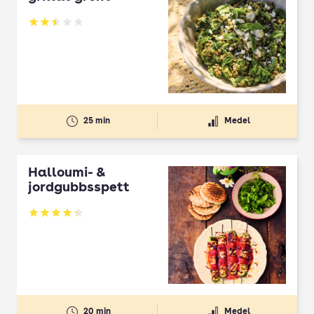
Betyg: 2.5 av 5
25 min
Medel
Halloumi- &
jordgubbsspett
Betyg: 4.3 av 5
20 min
Medel