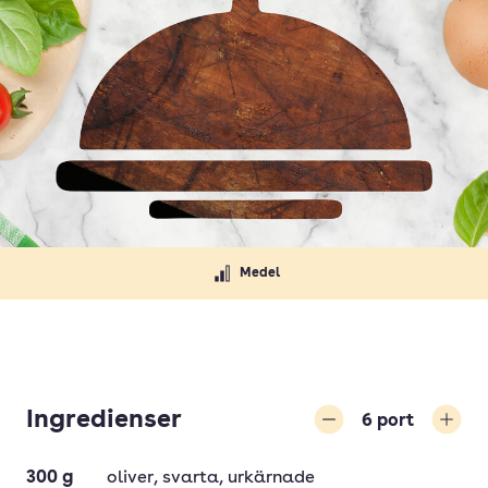
Medel
Ingredienser
6
port
Minska
Öka
300
g
oliver
, svarta, urkärnade