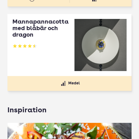
Mannapannacotta
med blåbär och
dragon
Betyg: 4.5 av 5
Medel
Inspiration