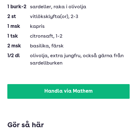
1
burk-2
sardeller
, raka i olivolja
2
st
vitlöksklyfta(or)
, 2-3
1
msk
kapris
1
tsk
citronsaft
, 1-2
2
msk
basilika
, färsk
1/2
dl
olivolja
, extra jungfru, också gärna från
sardellburken
Handla via Mathem
Gör så här