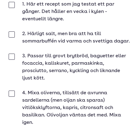
1. Här ett recept som jag testat ett par
Klar
gånger. Det håller en vecka i kylen -
eventuellt längre.
2. Härligt salt, men bra att ha till
Klar
sommarbuffén vid varma och svettiga dagar.
3. Passar till grovt brytbröd, baguetter eller
Klar
focaccia, kallskuret, parmaskinka,
prosciutto, serrano, kyckling och liknande
ljust kött.
4. Mixa oliverna, tillsätt de avrunna
Klar
sardellerna (men oljan ska sparas)
vitlöksklyftorna, kapris, citronsaft och
basilikan. Olivoljan väntas det med. Mixa
igen.