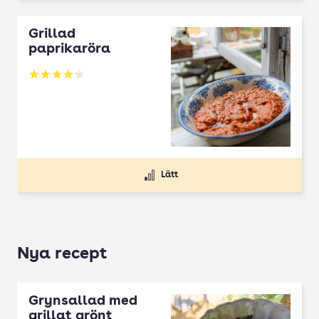
Grillad
paprikaröra
Betyg: 4.2 av 5
Lätt
Nya recept
Grynsallad med
grillat grönt