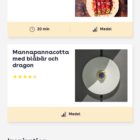
20 min
Medel
Mannapannacotta
med blåbär och
dragon
Betyg: 4.5 av 5
Medel