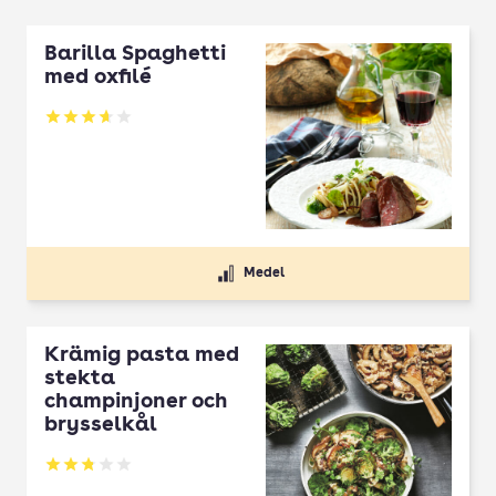
Barilla Spaghetti
med oxfilé
Betyg: 3.67 av 5
Medel
Krämig pasta med
stekta
champinjoner och
brysselkål
Betyg: 2.78 av 5