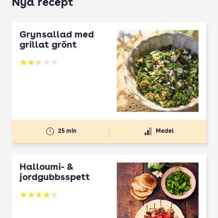
Nya recept
Grynsallad med
grillat grönt
Betyg: 2.5 av 5
25 min
Medel
Halloumi- &
jordgubbsspett
Betyg: 4.3 av 5