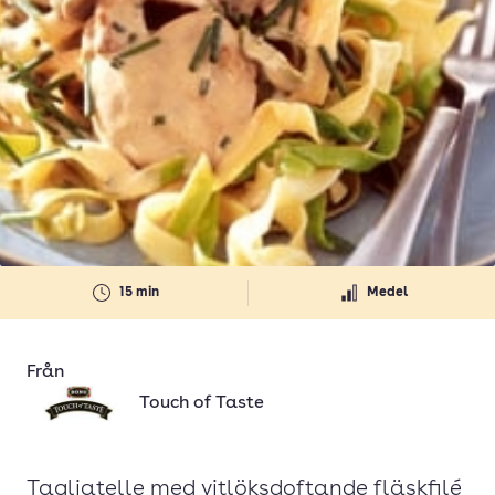
15 min
Medel
Från
Touch of Taste
Tagliatelle med vitlöksdoftande fläskfilé