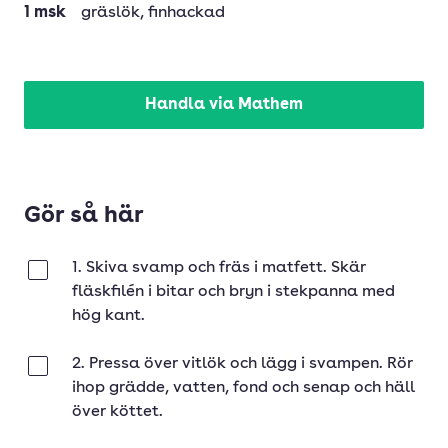
1
msk
gräslök
, finhackad
Handla via Mathem
Gör så här
1. Skiva svamp och fräs i matfett. Skär
Klar
fläskfilén i bitar och bryn i stekpanna med
hög kant.
2. Pressa över vitlök och lägg i svampen. Rör
Klar
ihop grädde, vatten, fond och senap och häll
över köttet.