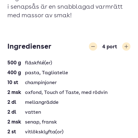
i senapsås är en snabblagad varmrätt
med massor av smak!
Ingredienser
4
port
Minska
Öka
500
g
fläskfilé(er)
400
g
pasta
, Tagliatelle
10
st
champinjoner
2
msk
oxfond
, Touch of Taste, med rödvin
2
dl
mellangrädde
2
dl
vatten
2
msk
senap
, fransk
2
st
vitlöksklyfta(or)