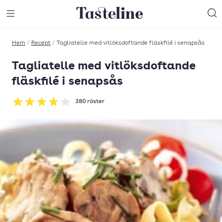
Till Tastelines startsida
äng meny
Öppna meny
Sö
Hem
/
Recept
/
Tagliatelle med vitlöksdoftande fläskfilé i senapsås
Tagliatelle med vitlöksdoftande
fläskfilé i senapsås
380
röster
Betyg: 3.9 av 5