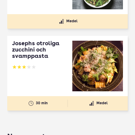
Medel
Josephs otroliga
zucchini och
svamppasta
Betyg: 3.1 av 5
30 min
Medel