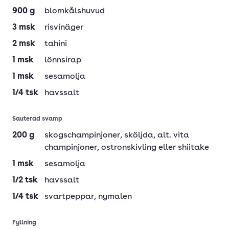
900
g
blomkålshuvud
3
msk
risvinäger
2
msk
tahini
1
msk
lönnsirap
1
msk
sesamolja
1/4
tsk
havssalt
Sauterad svamp
200
g
skogschampinjoner
, sköljda, alt. vita
champinjoner, ostronskivling eller shiitake
1
msk
sesamolja
1/2
tsk
havssalt
1/4
tsk
svartpeppar
, nymalen
Fyllning