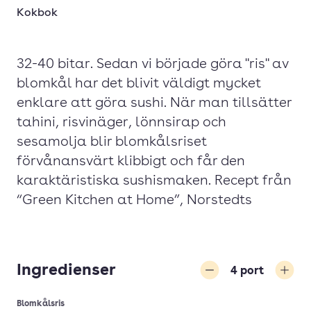
Kokbok
32-40 bitar. Sedan vi började göra "ris" av
blomkål har det blivit väldigt mycket
enklare att göra sushi. När man tillsätter
tahini, risvinäger, lönnsirap och
sesamolja blir blomkålsriset
förvånansvärt klibbigt och får den
karaktäristiska sushismaken. Recept från
“Green Kitchen at Home”, Norstedts
Ingredienser
4
port
Minska
Öka
Blomkålsris