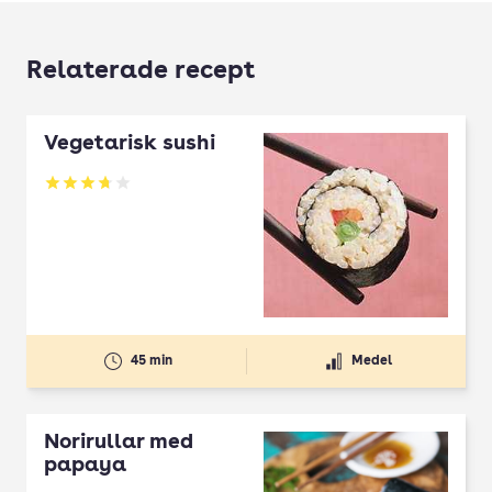
Relaterade recept
Vegetarisk sushi
Betyg: 3.71 av 5
45 min
Medel
Norirullar med
papaya