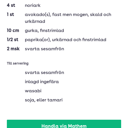
4
st
noriark
1
st
avokado(s)
, fast men mogen, skald och
urkärnad
10
cm
gurka
, finstrimlad
1/2
st
paprika(or)
, urkärnad och finstrimlad
2
msk
svarta sesamfrön
Till servering
svarta sesamfrön
inlagd ingefära
wasabi
soja
, eller tamari
Handla via Mathem