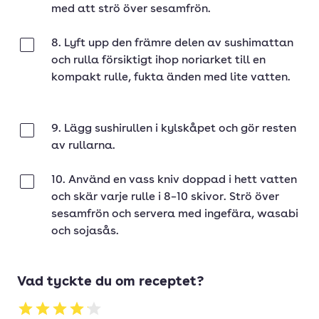
med att strö över sesamfrön.
8. Lyft upp den främre delen av sushimattan
Klar
och rulla försiktigt ihop noriarket till en
kompakt rulle, fukta änden med lite vatten.
9. Lägg sushirullen i kylskåpet och gör resten
Klar
av rullarna.
10. Använd en vass kniv doppad i hett vatten
Klar
och skär varje rulle i 8–10 skivor. Strö över
sesamfrön och servera med ingefära, wasabi
och sojasås.
Vad tyckte du om receptet?