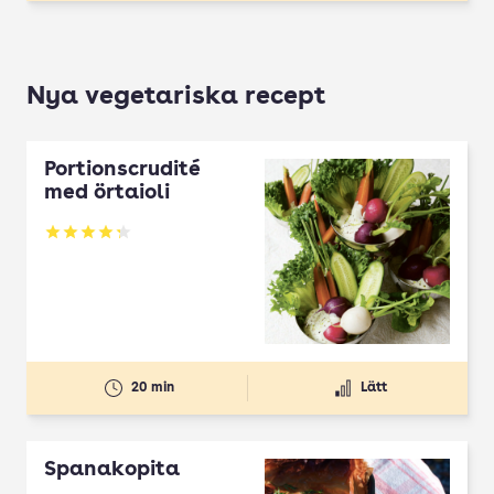
Nya vegetariska recept
Portionscrudité
med örtaioli
Betyg: 4.27 av 5
20 min
Lätt
Spanakopita