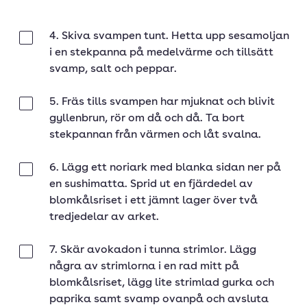
4. Skiva svampen tunt. Hetta upp sesamoljan
Klar
i en stekpanna på medelvärme och tillsätt
svamp, salt och peppar.
5. Fräs tills svampen har mjuknat och blivit
Klar
gyllenbrun, rör om då och då. Ta bort
stekpannan från värmen och låt svalna.
6. Lägg ett noriark med blanka sidan ner på
Klar
en sushimatta. Sprid ut en fjärdedel av
blomkålsriset i ett jämnt lager över två
tredjedelar av arket.
7. Skär avokadon i tunna strimlor. Lägg
Klar
några av strimlorna i en rad mitt på
blomkålsriset, lägg lite strimlad gurka och
paprika samt svamp ovanpå och avsluta