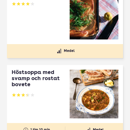
Betyg: 4.1 av 5
Medel
Höstsoppa med
svamp och rostat
bovete
Betyg: 3.33 av 5
1 tim 10 min
Medel