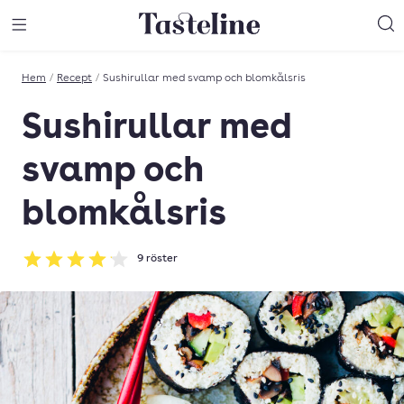
Till Tastelines startsida
äng meny
Öppna meny
Sö
Hem
/
Recept
/
Sushirullar med svamp och blomkålsris
Sushirullar med
svamp och
blomkålsris
9
röster
Betyg: 4.11 av 5