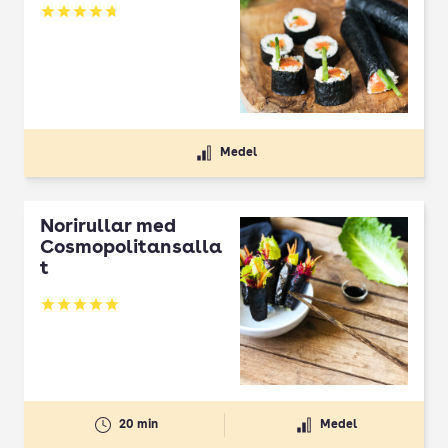
Betyg: 4.75 av 5
Medel
Norirullar med
Cosmopolitansalla
t
Betyg: 5 av 5
20 min
Medel