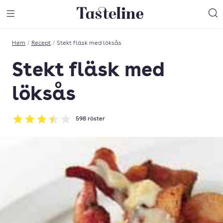
Till Tastelines startsida
äng meny
Öppna meny
Sö
Hem
/
Recept
/
Stekt fläsk med löksås
Stekt fläsk med
löksås
598
röster
Betyg: 3.46 av 5