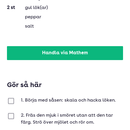
2
st
gul lök(ar)
peppar
salt
Handla via Mathem
Gör så här
1. Börja med såsen: skala och hacka löken.
Klar
2. Fräs den mjuk i smöret utan att den tar
Klar
färg. Strö över mjölet och rör om.