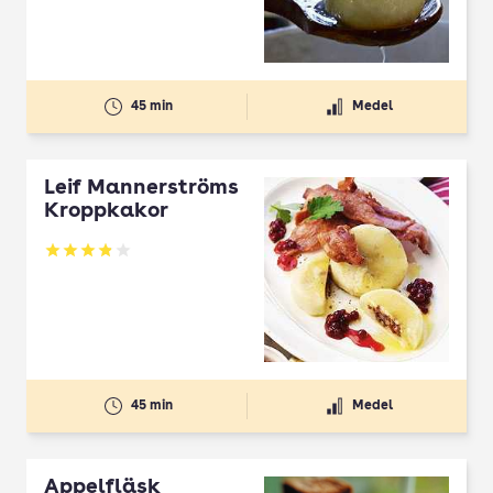
45 min
Medel
Leif Mannerströms
Kroppkakor
Betyg: 3.85 av 5
45 min
Medel
Äppelfläsk