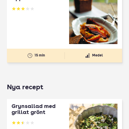
Betyg: 3.08 av 5
15 min
Medel
Nya recept
Grynsallad med
grillat grönt
Betyg: 2.5 av 5