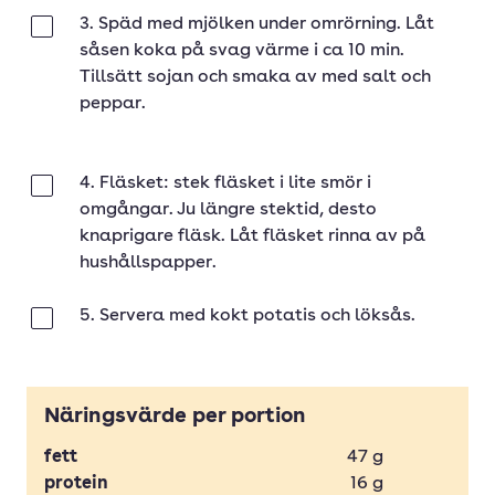
3. Späd med mjölken under omrörning. Låt
Klar
såsen koka på svag värme i ca 10 min.
Tillsätt sojan och smaka av med salt och
peppar.
4. Fläsket: stek fläsket i lite smör i
Klar
omgångar. Ju längre stektid, desto
knaprigare fläsk. Låt fläsket rinna av på
hushållspapper.
5. Servera med kokt potatis och löksås.
Klar
Näringsvärde per portion
fett
47
g
protein
16
g