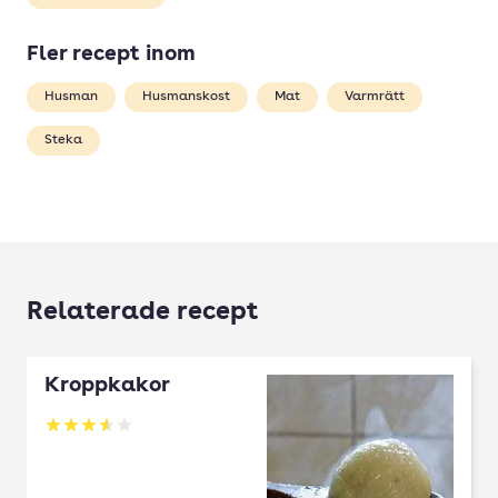
Fler recept inom
Husman
Husmanskost
Mat
Varmrätt
Steka
Relaterade recept
Kroppkakor
Betyg: 3.54 av 5