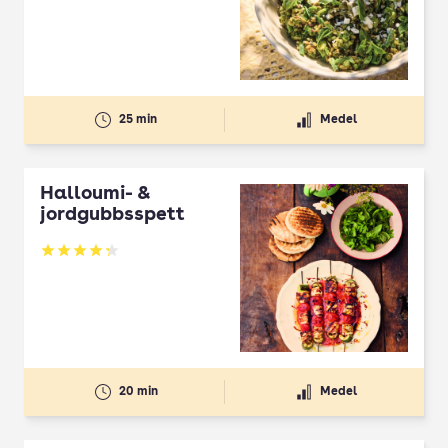
25 min
Medel
Halloumi- &
jordgubbsspett
Betyg: 4.3 av 5
20 min
Medel