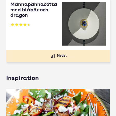
Mannapannacotta
med blåbär och
dragon
Betyg: 4.5 av 5
Medel
Inspiration