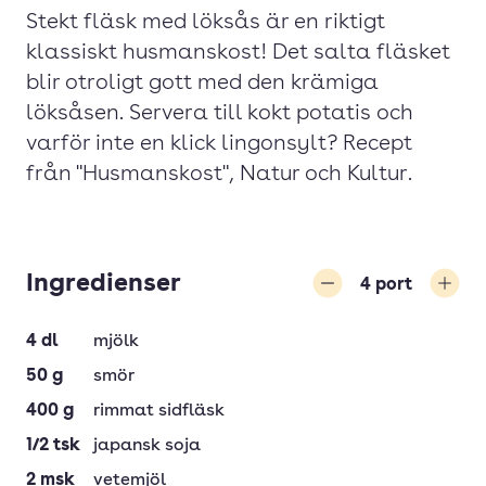
Stekt fläsk med löksås är en riktigt
klassiskt husmanskost! Det salta fläsket
blir otroligt gott med den krämiga
löksåsen. Servera till kokt potatis och
varför inte en klick lingonsylt? Recept
från "Husmanskost", Natur och Kultur.
Ingredienser
4
port
Minska
Öka
4
dl
mjölk
50
g
smör
400
g
rimmat sidfläsk
1/2
tsk
japansk soja
2
msk
vetemjöl