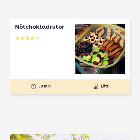
Nötchokladrutor
Betyg: 3.65 av 5
30 min
Lätt