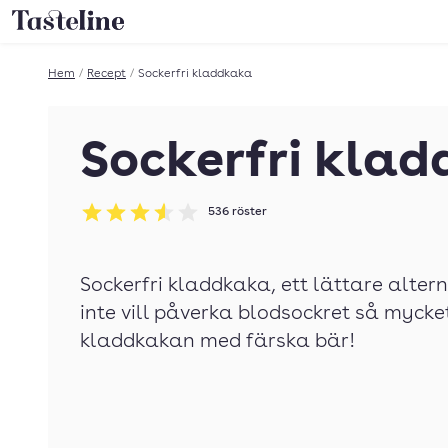
Till Tastelines startsida
Hem
/
Recept
/
Sockerfri kladdkaka
Sockerfri kla
536
röster
Betyg: 3.54 av 5
Sockerfri kladdkaka, ett lättare altern
inte vill påverka blodsockret så mycke
kladdkakan med färska bär!