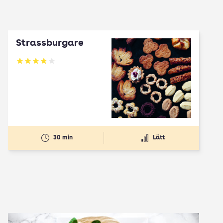
Strassburgare
Betyg: 3.78 av 5
30 min
Lätt