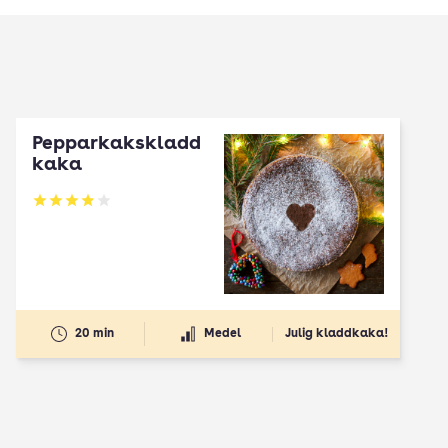
Pepparkakskladd
kaka
Betyg: 3.89 av 5
20 min
Medel
Julig kladdkaka!