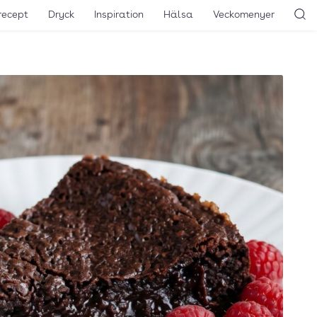
recept
Dryck
Inspiration
Hälsa
Veckomenyer
Sö