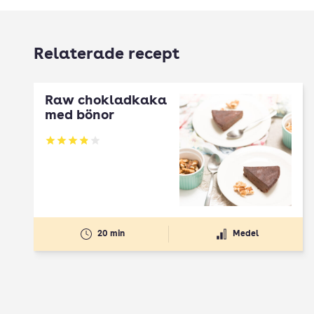
Relaterade recept
Raw chokladkaka
med bönor
Betyg: 3.91 av 5
20 min
Medel