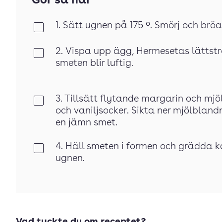
Gör så här
1. Sätt ugnen på 175 º. Smörj och bröa 
Klar
2. Vispa upp ägg, Hermesetas lättströ
Klar
smeten blir luftig.
3. Tillsätt flytande margarin och mjö
Klar
och vaniljsocker. Sikta ner mjölblandn
en jämn smet.
4. Häll smeten i formen och grädda k
Klar
ugnen.