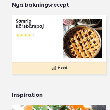
Nya bakningsrecept
Somrig
körsbärspaj
Betyg: 4 av 5
Medel
Inspiration