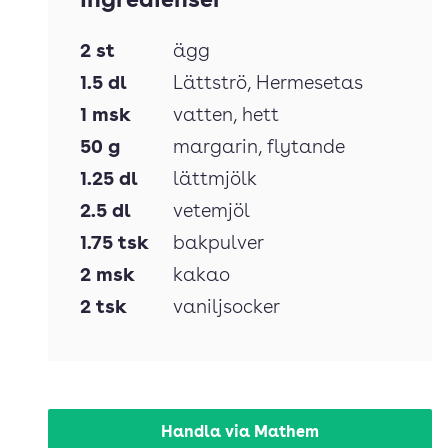
Ingredienser
2
st
ägg
1.5
dl
Lättströ
, Hermesetas
1
msk
vatten
, hett
50
g
margarin
, flytande
1.25
dl
lättmjölk
2.5
dl
vetemjöl
1.75
tsk
bakpulver
2
msk
kakao
2
tsk
vaniljsocker
Handla via Mathem