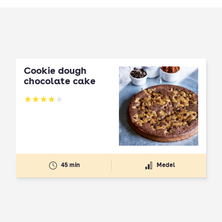
Cookie dough
chocolate cake
Betyg: 3.9 av 5
45 min
Medel