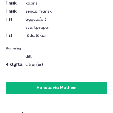
1
msk
kapris
1
msk
senap
, fransk
1
st
äggula(or)
svartpeppar
1
st
röda lökar
Garnering
dill
4
klyfta
citron(er)
Handla via Mathem