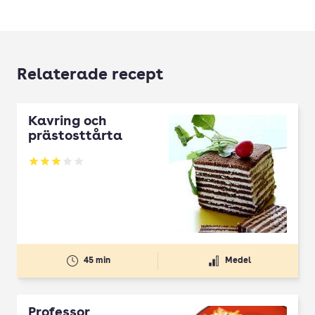
Relaterade recept
Kavring och
prästosttårta
Betyg: 3 av 5
45 min
Medel
Professor