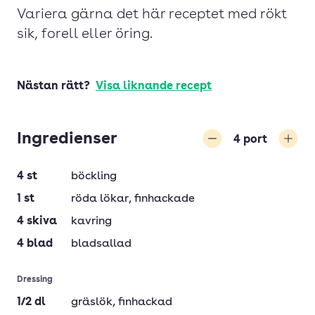
Variera gärna det här receptet med rökt
sik, forell eller öring.
Nästan rätt?
Visa liknande recept
Ingredienser
4
port
Minska
Öka
4
st
böckling
1
st
röda lökar
, finhackade
4
skiva
kavring
4
blad
bladsallad
Dressing
1/2
dl
gräslök
, finhackad