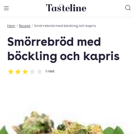
Till Tastelines startsida
äng meny
Öppna meny
Sö
Hem
/
Recept
/
Smörrebröd med böckling och kapris
Smörrebröd med
böckling och kapris
1
röst
Betyg: 3 av 5