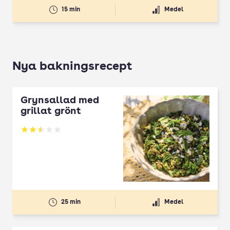
15 min
Medel
Nya bakningsrecept
Grynsallad med
grillat grönt
Betyg: 2.5 av 5
25 min
Medel