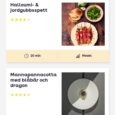
Halloumi- &
jordgubbsspett
Betyg: 4.3 av 5
20 min
Medel
Mannapannacotta
med blåbär och
dragon
Betyg: 4.5 av 5