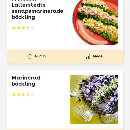
Lallerstedts
senapsmarinerade
böckling
Betyg: 3.5 av 5
45 min
Medel
Marinerad
böckling
Betyg: 3.67 av 5