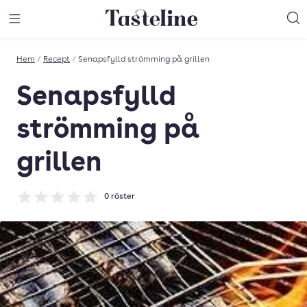
Till Tastelines startsida
äng meny
Öppna meny
Sö
Hem
/
Recept
/
Senapsfylld strömming på grillen
Senapsfylld
strömming på
grillen
0
röster
Betyg: 0 av 5