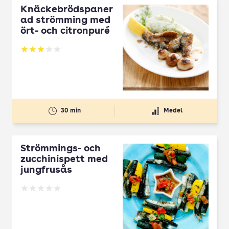
Knäckebrödspaner
ad strömming med
ört- och citronpuré
Betyg: 3 av 5
30 min
Medel
Strömmings- och
zucchinispett med
jungfrusås
Betyg: 0 av 5