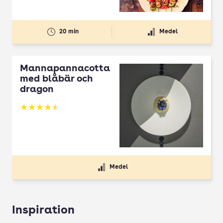
20 min
Medel
Mannapannacotta
med blåbär och
dragon
Betyg: 4.5 av 5
Medel
Inspiration