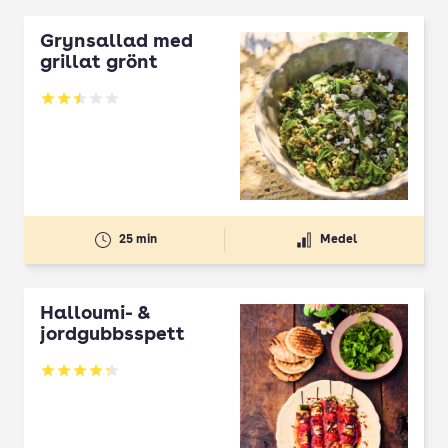
Grynsallad med
grillat grönt
Betyg: 2.5 av 5
25 min
Medel
Halloumi- &
jordgubbsspett
Betyg: 4.3 av 5