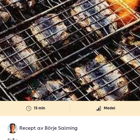
15 min
Medel
Recept av
Börje Salming