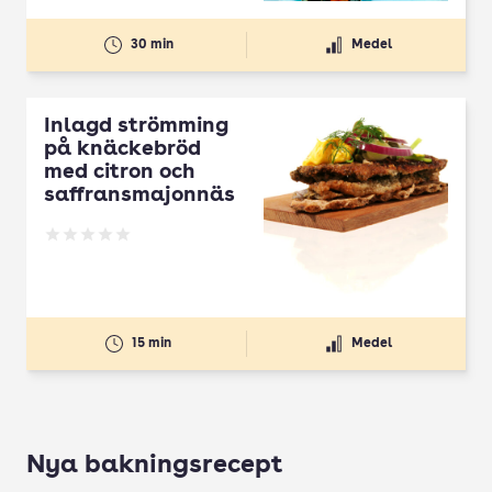
30 min
Medel
Inlagd strömming
på knäckebröd
med citron och
saffransmajonnäs
Betyg: 0 av 5
15 min
Medel
Nya bakningsrecept