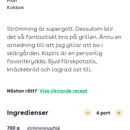
Från
Kokbok
Strömming är supergott. Dessutom blir
det så fantastiskt bra på grillen. Ännu en
anledning till att jag gillar att bo i
skärgården. Kapris är en personlig
favoritkrydda. Bjud färskpotatis,
knäckebröd och lagrad ost till.
Nästan rätt?
Visa liknande recept
Ingredienser
4
port
Minska
Öka
700
g
strömmingsfilé