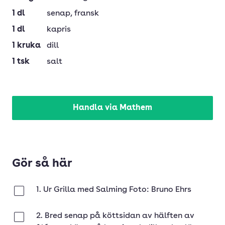
1
dl
senap
, fransk
1
dl
kapris
1
kruka
dill
1
tsk
salt
Handla via Mathem
Gör så här
1. Ur Grilla med Salming Foto: Bruno Ehrs
Klar
2. Bred senap på köttsidan av hälften av
Klar