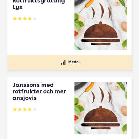
Rotfruktsgratäng
Lyx
Betyg: 4 av 5
Medel
Janssons med
rotfrukter och mer
ansjovis
Betyg: 4 av 5