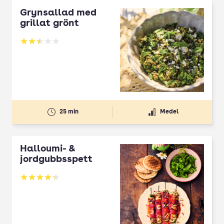
Grynsallad med
grillat grönt
Betyg: 2.5 av 5
25 min
Medel
Halloumi- &
jordgubbsspett
Betyg: 4.3 av 5