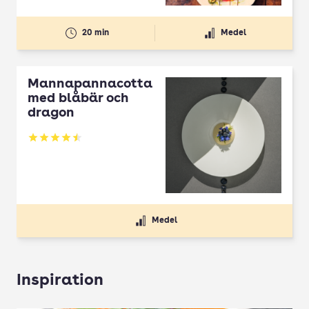
20 min
Medel
Mannapannacotta
med blåbär och
dragon
Betyg: 4.5 av 5
Medel
Inspiration