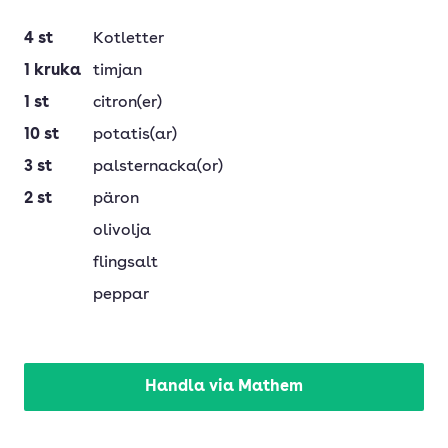
Minska
Öka
4
st
Kotletter
1
kruka
timjan
1
st
citron(er)
10
st
potatis(ar)
3
st
palsternacka(or)
2
st
päron
olivolja
flingsalt
peppar
Handla via Mathem