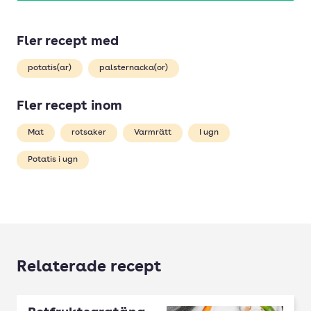
Fler recept med
potatis(ar)
palsternacka(or)
Fler recept inom
Mat
rotsaker
Varmrätt
I ugn
Potatis i ugn
Relaterade recept