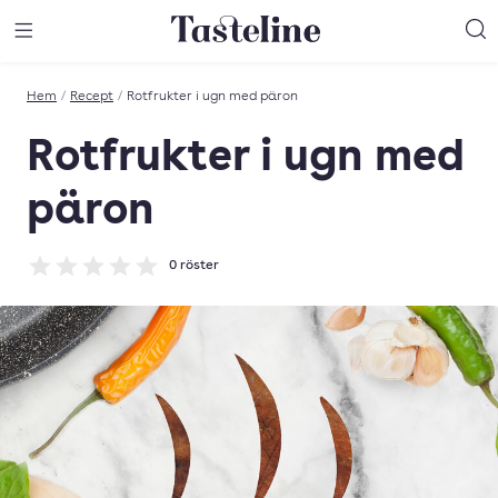
Till Tastelines startsida
äng meny
Öppna meny
Sö
Hem
/
Recept
/
Rotfrukter i ugn med päron
Rotfrukter i ugn med
päron
0
röster
Betyg: 0 av 5