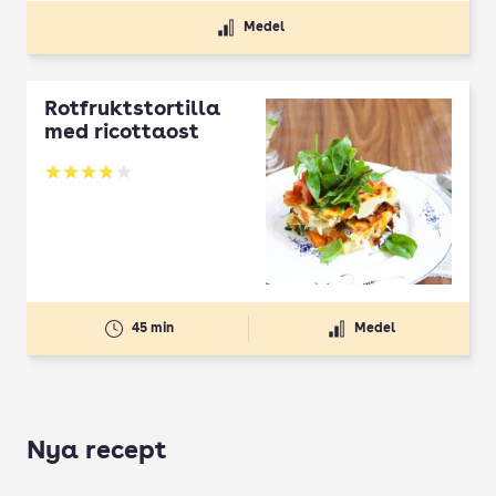
Medel
Rotfruktstortilla
med ricottaost
Betyg: 3.9 av 5
45 min
Medel
Nya recept