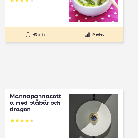
Betyg: 3.86 av 5
45 min
Medel
Mannapannacott
a med blåbär och
dragon
Betyg: 4.5 av 5