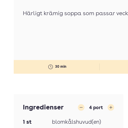
Härligt krämig soppa som passar veck
30 min
Ingredienser
4
port
Minska
Öka
1
st
blomkålshuvud(en)