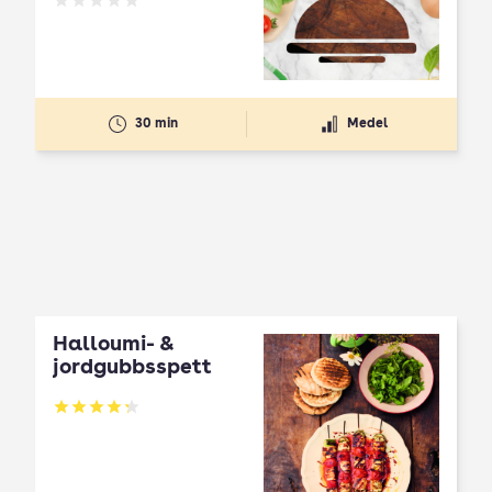
Betyg: 0 av 5
30 min
Medel
Halloumi- &
jordgubbsspett
Betyg: 4.3 av 5