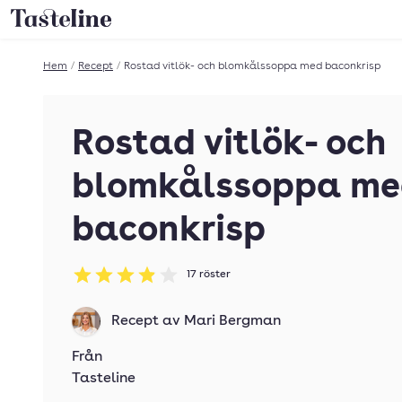
Till Tastelines startsida
Hem
/
Recept
/
Rostad vitlök- och blomkålssoppa med baconkrisp
Rostad vitlök- och
blomkålssoppa me
baconkrisp
17
röster
Betyg: 3.88 av 5
Recept av
Mari Bergman
Från
Tasteline