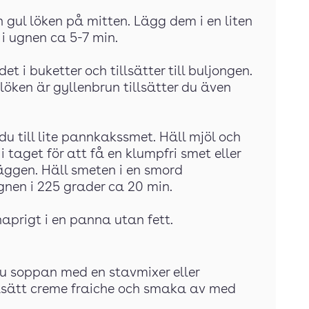
h gul löken på mitten. Lägg dem i en liten
i ugnen ca 5-7 min.
t i buketter och tillsätter till buljongen.
öken är gyllenbrun tillsätter du även
u till lite pannkakssmet. Häll mjöl och
 i taget för att få en klumpfri smet eller
 äggen. Häll smeten i en smord
nen i 225 grader ca 20 min.
naprigt i en panna utan fett.
u soppan med en stavmixer eller
illsätt creme fraiche och smaka av med