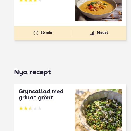
Betyg: 3.94 av 5
30 min
Medel
Nya recept
Grynsallad med
grillat grönt
Betyg: 2.5 av 5