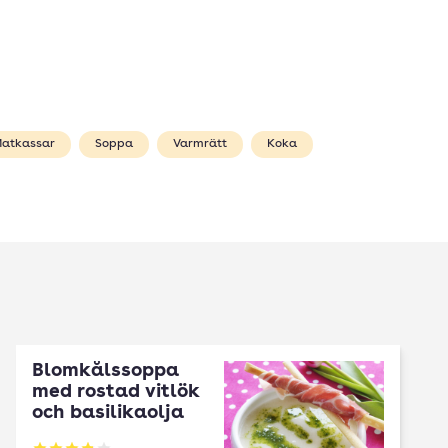
Matkassar
Soppa
Varmrätt
Koka
Blomkålssoppa
med rostad vitlök
och basilikaolja