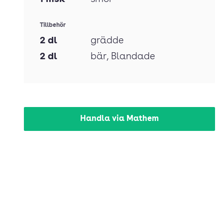
Tillbehör
2
dl
grädde
2
dl
bär
, Blandade
Handla via Mathem