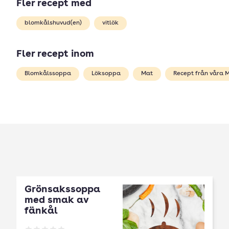
Fler recept med
blomkålshuvud(en)
vitlök
Fler recept inom
Blomkålssoppa
Löksoppa
Mat
Recept från våra 
Grönsakssoppa
med smak av
fänkål