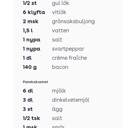
1/2
st
gul lök
6
klyfta
vitlök
2
msk
grönsaksbuljong
1,5
l
vatten
1
nypa
salt
1
nypa
svartpeppar
1
dl
crème fraîche
140
g
bacon
Pannkakssmet
6
dl
mjölk
3
dl
dinkelvetemjöl
3
st
ägg
1/2
tsk
salt
1
msk
smör