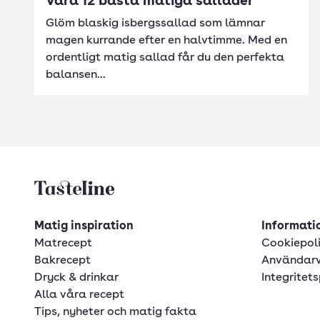
Våra 12 bästa matiga sallader
Glöm blaskig isbergssallad som lämnar
magen kurrande efter en halvtimme. Med en
ordentligt matig sallad får du den perfekta
balansen...
Tasteline startsida
Matig inspiration
Informatio
Matrecept
Cookiepol
Bakrecept
Användarv
Dryck & drinkar
Integritets
Alla våra recept
Tips, nyheter och matig fakta