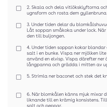
2. Skala och dela vitlöksklyftorna oc
Klar
ugnsform och rosta dem gyllenbruna 
3. Under tiden delar du blomkålshuvude
Klar
Låt soppan småkoka under lock. När l
den till buljongen.
4. Under tiden soppan kokar blandar d
Klar
salt i en bunke. Vispa ner mjölken lite
använd en elvisp. Vispa därefter ner
långpanna och grädda i mitten av ug
5. Strimla ner baconet och stek det k
Klar
6. När blomkålen känns mjuk mixar d
Klar
liknande till en krämig konsistens. T
salt och peppar.