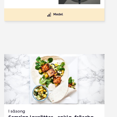
Medel
I säsong