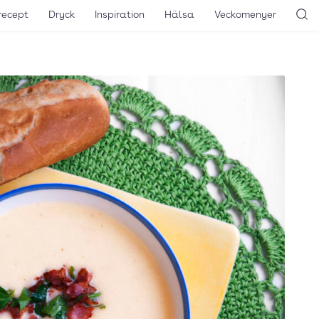
recept
Dryck
Inspiration
Hälsa
Veckomenyer
Sö