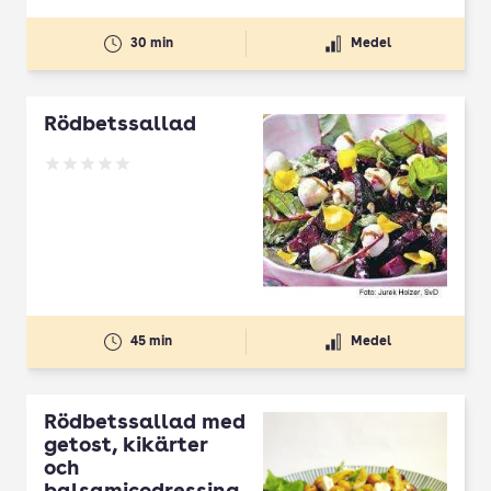
30 min
Medel
Rödbetssallad
Betyg: 0 av 5
45 min
Medel
Rödbetssallad med
getost, kikärter
och