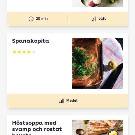
20 min
Lätt
Spanakopita
Betyg: 4.1 av 5
Medel
Höstsoppa med
svamp och rostat