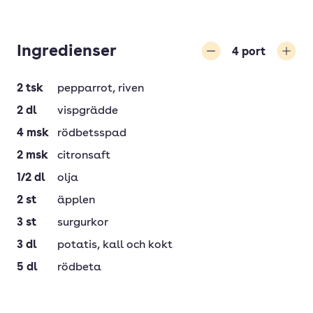
Ingredienser
4
port
Minska
Öka
2
tsk
pepparrot
, riven
2
dl
vispgrädde
4
msk
rödbetsspad
2
msk
citronsaft
1/2
dl
olja
2
st
äpplen
3
st
surgurkor
3
dl
potatis
, kall och kokt
5
dl
rödbeta