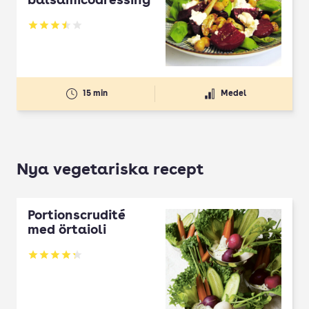
balsamicodressing
Betyg: 3.5 av 5
15 min
Medel
Nya vegetariska recept
Portionscrudité
med örtaioli
Betyg: 4.27 av 5