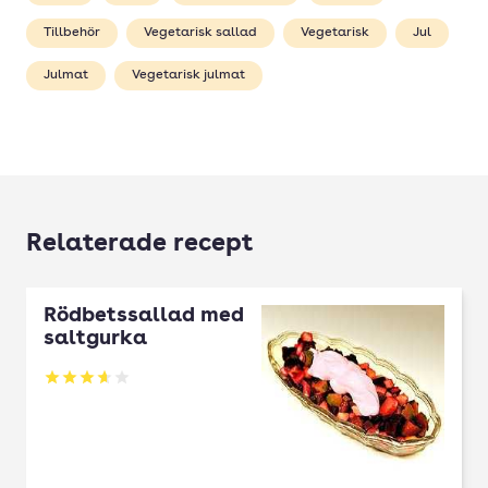
Tillbehör
Vegetarisk sallad
Vegetarisk
Jul
Julmat
Vegetarisk julmat
Relaterade recept
Rödbetssallad med
saltgurka
Betyg: 3.67 av 5