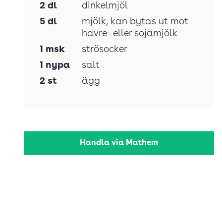
2
dl
dinkelmjöl
5
dl
mjölk
, kan bytas ut mot
havre- eller sojamjölk
1
msk
strösocker
1
nypa
salt
2
st
ägg
Handla via Mathem