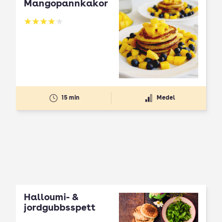
Mangopannkakor
Betyg: 4.16 av 5
15 min
Medel
Halloumi- &
jordgubbsspett