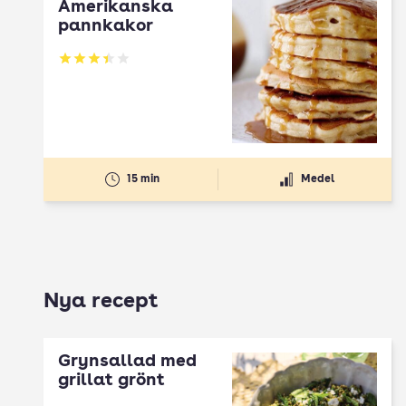
Amerikanska
pannkakor
Betyg: 3.42 av 5
15 min
Medel
Nya recept
Grynsallad med
grillat grönt