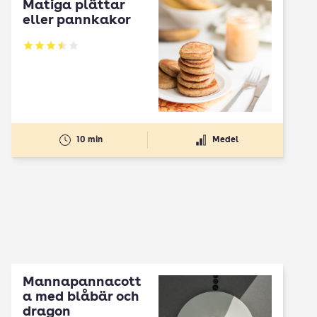
Matiga plättar
eller pannkakor
Betyg: 3.51 av 5
10 min
Medel
Mannapannacott
a med blåbär och
dragon