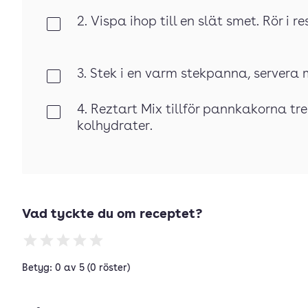
2. Vispa ihop till en slät smet. Rör i r
Klar
3. Stek i en varm stekpanna, servera m
Klar
4. Reztart Mix tillför pannkakorna t
Klar
kolhydrater.
Vad tyckte du om receptet?
Betyg: 0 av 5 (0 röster)