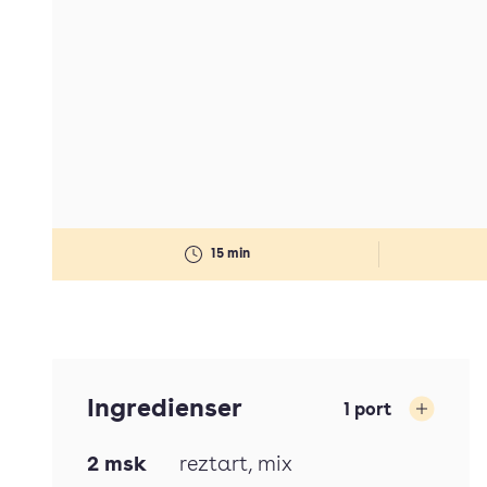
15 min
Ingredienser
1
port
Öka
2
msk
reztart
, mix