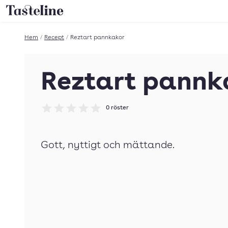
Till Tastelines startsida
Hem
/
Recept
/
Reztart pannkakor
Reztart pannk
0
röster
Betyg: 0 av 5
Gott, nyttigt och mättande.