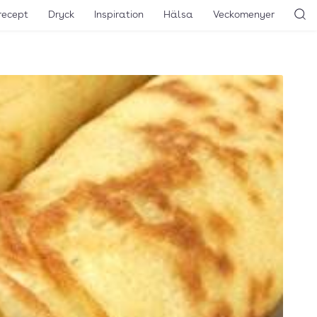
recept
Dryck
Inspiration
Hälsa
Veckomenyer
Sö