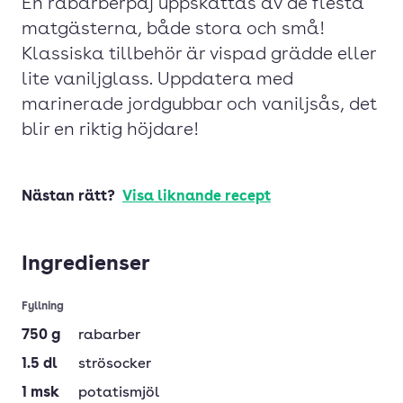
En rabarberpaj uppskattas av de flesta
matgästerna, både stora och små!
Klassiska tillbehör är vispad grädde eller
lite vaniljglass. Uppdatera med
marinerade jordgubbar och vaniljsås, det
blir en riktig höjdare!
Nästan rätt?
Visa liknande recept
Ingredienser
Fyllning
750
g
rabarber
1.5
dl
strösocker
1
msk
potatismjöl