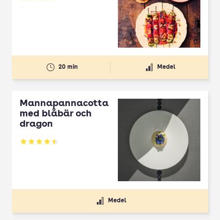
Betyg: 4.3 av 5
20 min
Medel
Mannapannacotta
med blåbär och
dragon
Betyg: 4.5 av 5
Medel