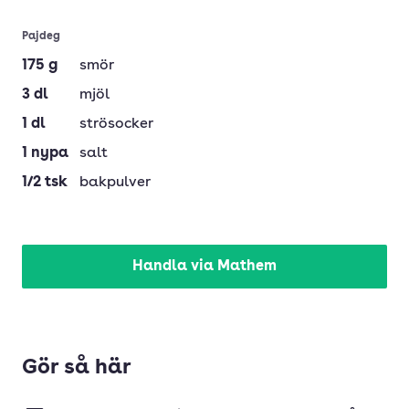
Pajdeg
175
g
smör
3
dl
mjöl
1
dl
strösocker
1
nypa
salt
1/2
tsk
bakpulver
Handla via Mathem
Gör så här