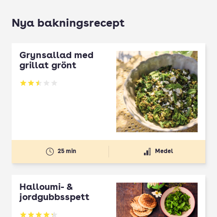
Nya bakningsrecept
Grynsallad med
grillat grönt
Betyg: 2.5 av 5
25 min
Medel
Halloumi- &
jordgubbsspett