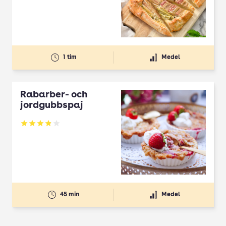
1 tim
Medel
Rabarber- och
jordgubbspaj
Betyg: 3.85 av 5
45 min
Medel