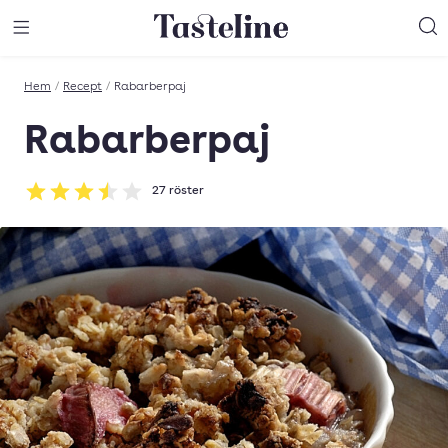
Till Tastelines startsida
äng meny
Öppna meny
Sö
Hem
/
Recept
/
Rabarberpaj
Rabarberpaj
27
röster
Betyg: 3.52 av 5