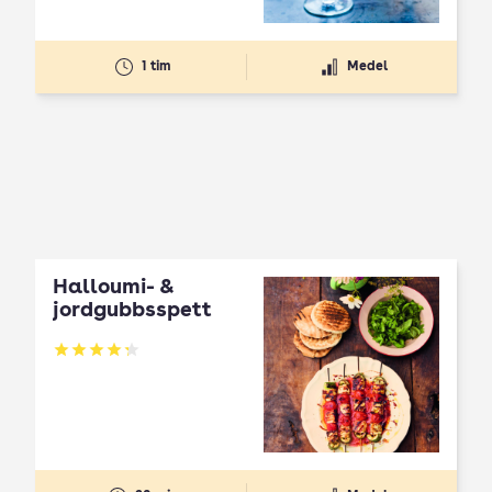
1 tim
Medel
Halloumi- &
jordgubbsspett
Betyg: 4.3 av 5