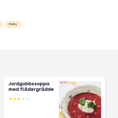
Koka
Jordgubbssoppa
med flädergrädde
Betyg: 3 av 5