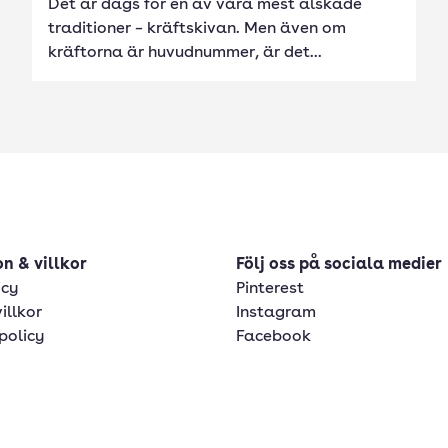
Det är dags för en av våra mest älskade
traditioner – kräftskivan. Men även om
kräftorna är huvudnummer, är det...
n & villkor
Följ oss på sociala medier
icy
Pinterest
illkor
Instagram
policy
Facebook