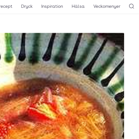
recept
Dryck
Inspiration
Hälsa
Veckomenyer
Sö