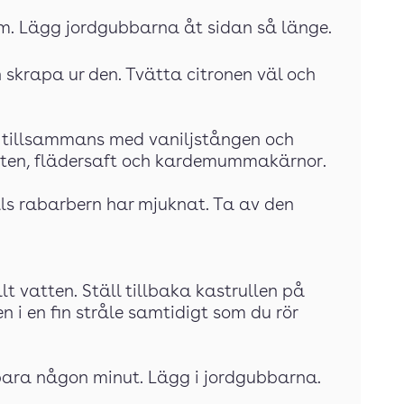
m. Lägg jordgubbarna åt sidan så länge.
 skrapa ur den. Tvätta citronen väl och
ll tillsammans med vaniljstången och
 vatten, flädersaft och kardemummakärnor.
lls rabarbern har mjuknat. Ta av den
lt vatten. Ställ tillbaka kastrullen på
n i en fin stråle samtidigt som du rör
ar bara någon minut. Lägg i jordgubbarna.