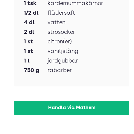
1
tsk
kardemummakärnor
1/2
dl
flädersaft
4
dl
vatten
2
dl
strösocker
1
st
citron(er)
1
st
vaniljstång
1
l
jordgubbar
750
g
rabarber
Handla via Mathem