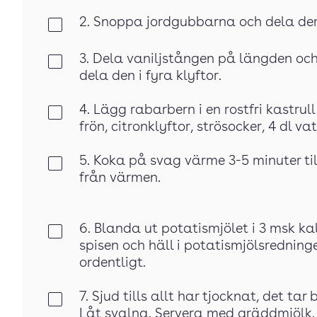
2. Snoppa jordgubbarna och dela de
Klar
3. Dela vaniljstången på längden och
Klar
dela den i fyra klyftor.
4. Lägg rabarbern i en rostfri kastru
Klar
frön, citronklyftor, strösocker, 4 dl
5. Koka på svag värme 3-5 minuter ti
Klar
från värmen.
6. Blanda ut potatismjölet i 3 msk kal
Klar
spisen och häll i potatismjölsredninge
ordentligt.
7. Sjud tills allt har tjocknat, det t
Klar
Låt svalna. Servera med gräddmjölk.