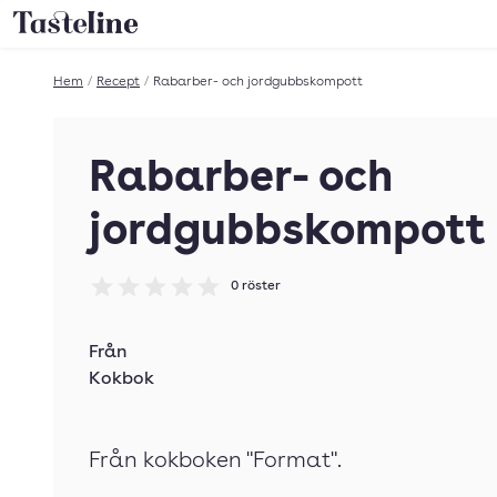
Till Tastelines startsida
Hem
/
Recept
/
Rabarber- och jordgubbskompott
Rabarber- och
jordgubbskompott
0
röster
Betyg: 0 av 5
Från
Kokbok
Från kokboken "Format".