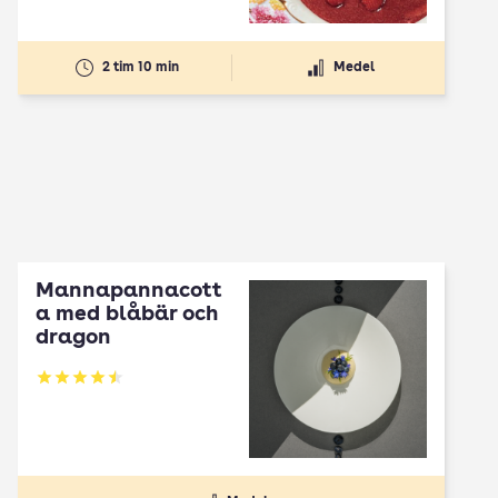
2 tim 10 min
Medel
Mannapannacott
a med blåbär och
dragon
Betyg: 4.5 av 5