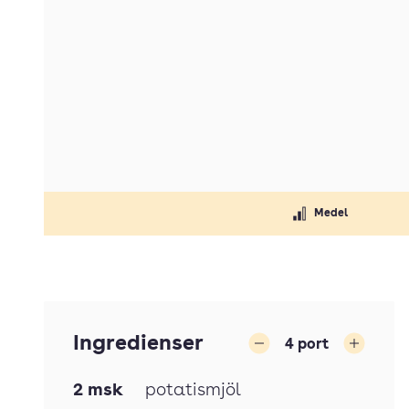
Medel
Ingredienser
4
port
Minska
Öka
2
msk
potatismjöl