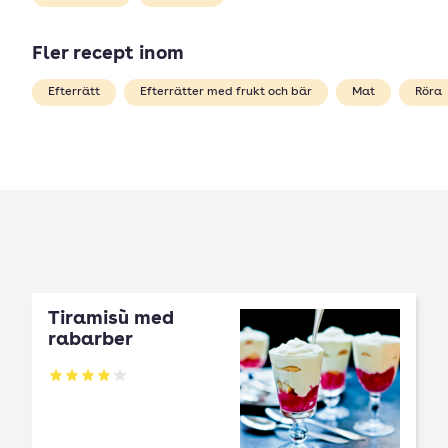
Fler recept inom
Efterrätt
Efterrätter med frukt och bär
Mat
Röra
Tiramisù med
rabarber
Betyg: 3.98 av 5