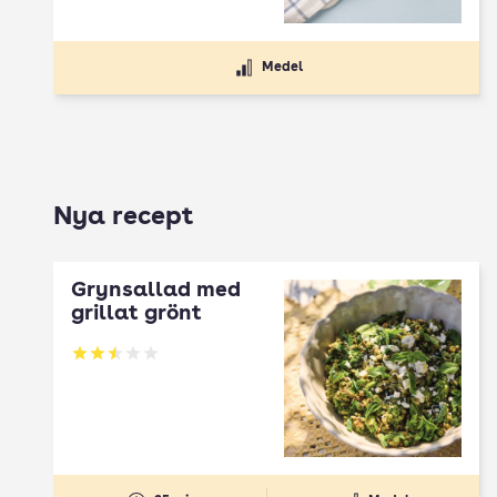
Medel
Nya recept
Grynsallad med
grillat grönt
Betyg: 2.5 av 5