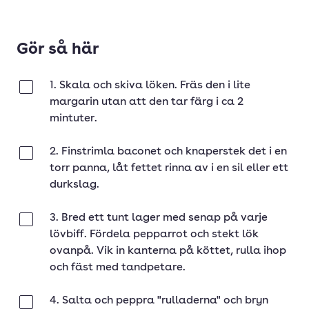
Gör så här
1. Skala och skiva löken. Fräs den i lite
Klar
margarin utan att den tar färg i ca 2
mintuter.
2. Finstrimla baconet och knaperstek det i en
Klar
torr panna, låt fettet rinna av i en sil eller ett
durkslag.
3. Bred ett tunt lager med senap på varje
Klar
lövbiff. Fördela pepparrot och stekt lök
ovanpå. Vik in kanterna på köttet, rulla ihop
och fäst med tandpetare.
4. Salta och peppra "rulladerna" och bryn
Klar