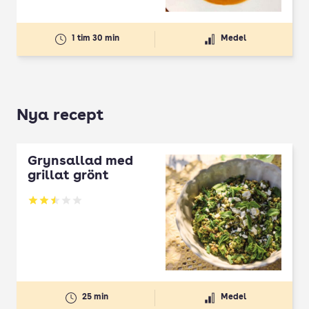
1 tim 30 min
Medel
Nya recept
Grynsallad med
grillat grönt
Betyg: 2.5 av 5
25 min
Medel