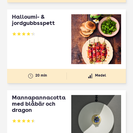
Halloumi- &
jordgubbsspett
Betyg: 4.3 av 5
20 min
Medel
Mannapannacotta
med blåbär och
dragon
Betyg: 4.5 av 5