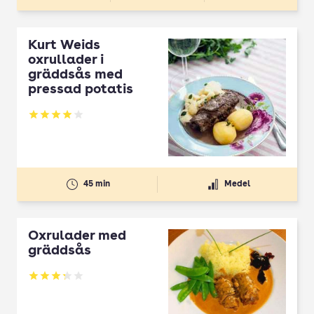
Kurt Weids
oxrullader i
gräddsås med
pressad potatis
Betyg: 4 av 5
45 min
Medel
Oxrulader med
gräddsås
Betyg: 3.25 av 5