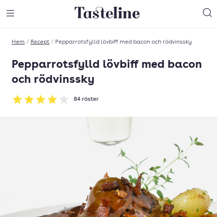
Till Tastelines startsida
äng meny
Öppna meny
Sö
Hem
/
Recept
/
Pepparrotsfylld lövbiff med bacon och rödvinssky
Pepparrotsfylld lövbiff med bacon
och rödvinssky
84
röster
Betyg: 4.04 av 5