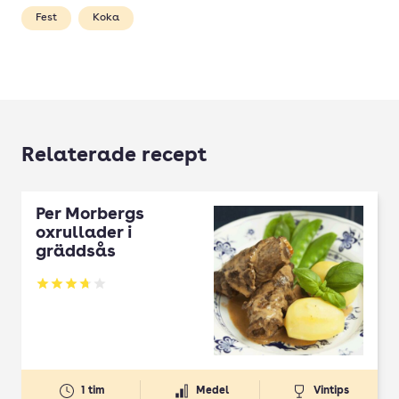
Fest
Koka
Relaterade recept
Per Morbergs
oxrullader i
gräddsås
Betyg: 3.74 av 5
1 tim
Medel
Vintips