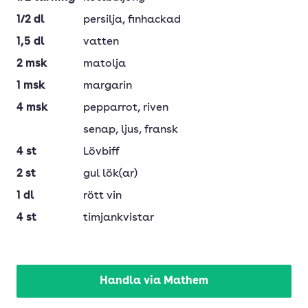
1/2
dl
persilja
, finhackad
1,5
dl
vatten
2
msk
matolja
1
msk
margarin
4
msk
pepparrot
, riven
senap
, ljus, fransk
4
st
Lövbiff
2
st
gul lök(ar)
1
dl
rött vin
4
st
timjankvistar
Handla via Mathem