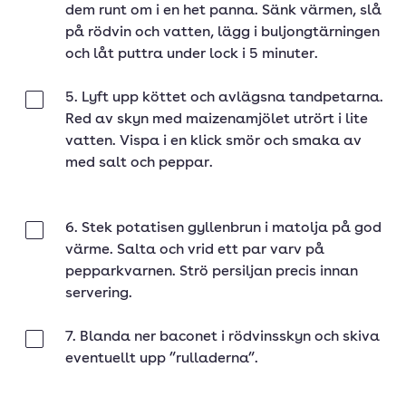
dem runt om i en het panna. Sänk värmen, slå
på rödvin och vatten, lägg i buljongtärningen
och låt puttra under lock i 5 minuter.
5. Lyft upp köttet och avlägsna tandpetarna.
Klar
Red av skyn med maizenamjölet utrört i lite
vatten. Vispa i en klick smör och smaka av
med salt och peppar.
6. Stek potatisen gyllenbrun i matolja på god
Klar
värme. Salta och vrid ett par varv på
pepparkvarnen. Strö persiljan precis innan
servering.
7. Blanda ner baconet i rödvinsskyn och skiva
Klar
eventuellt upp ”rulladerna”.