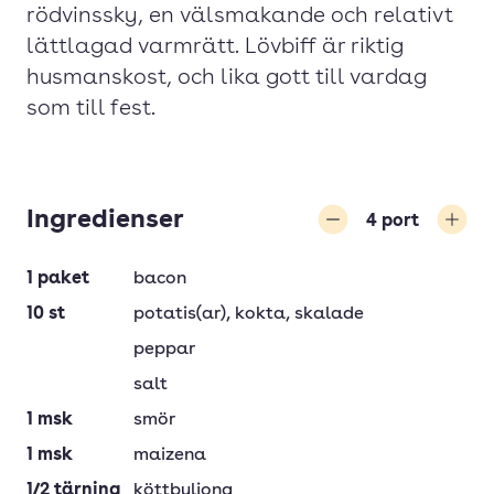
rödvinssky, en välsmakande och relativt
lättlagad varmrätt. Lövbiff är riktig
husmanskost, och lika gott till vardag
som till fest.
Ingredienser
4
port
Minska
Öka
1
paket
bacon
10
st
potatis(ar)
, kokta, skalade
peppar
salt
1
msk
smör
1
msk
maizena
1/2
tärning
köttbuljong