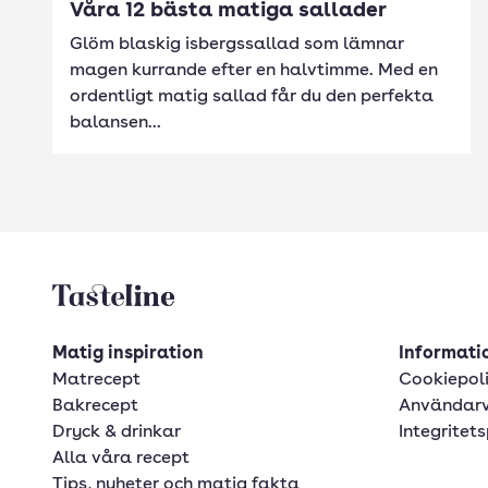
Våra 12 bästa matiga sallader
Glöm blaskig isbergssallad som lämnar
magen kurrande efter en halvtimme. Med en
ordentligt matig sallad får du den perfekta
balansen...
Tasteline startsida
Matig inspiration
Informatio
Matrecept
Cookiepol
Bakrecept
Användarv
Dryck & drinkar
Integritets
Alla våra recept
Tips, nyheter och matig fakta