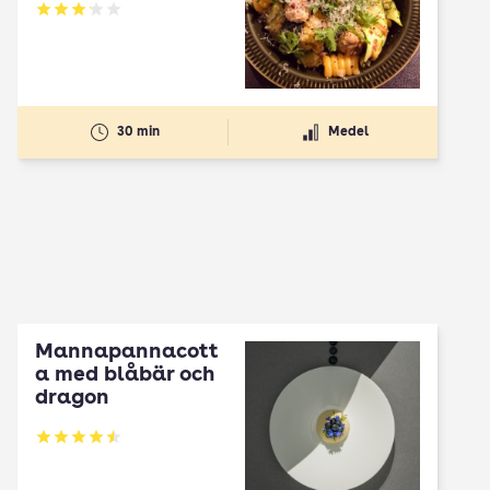
Betyg: 3.1 av 5
30 min
Medel
Mannapannacott
a med blåbär och
dragon
Betyg: 4.5 av 5