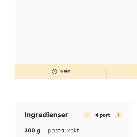
15 min
Ingredienser
4
port
Minska
Öka
300
g
pasta
, kokt