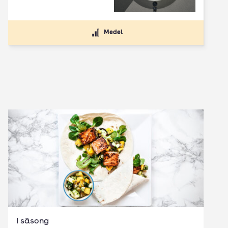
Medel
I säsong