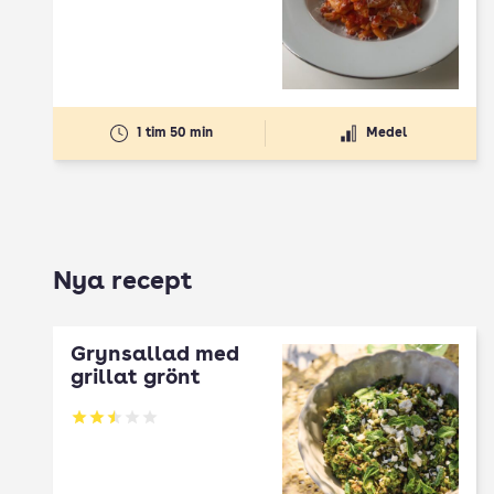
1 tim 50 min
Medel
Nya recept
Grynsallad med
grillat grönt
Betyg: 2.5 av 5