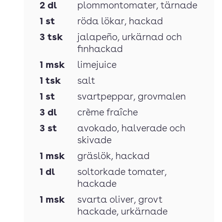
2
dl
plommontomater
, tärnade
1
st
röda lökar
, hackad
3
tsk
jalapeño
, urkärnad och
finhackad
1
msk
limejuice
1
tsk
salt
1
st
svartpeppar
, grovmalen
3
dl
crème fraîche
3
st
avokado
, halverade och
skivade
1
msk
gräslök
, hackad
1
dl
soltorkade tomater
,
hackade
1
msk
svarta oliver
, grovt
hackade, urkärnade