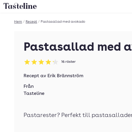
Till Tastelines startsida
Hem
/
Recept
/
Pastasallad med avokado
Pastasallad med 
16
röster
Betyg: 4.19 av 5
Recept av
Erik Brännström
Från
Tasteline
Pastarester? Perfekt till pastasallade