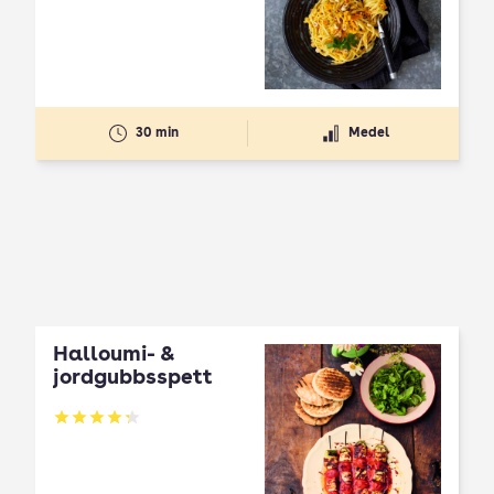
30 min
Medel
Halloumi- &
jordgubbsspett
Betyg: 4.3 av 5