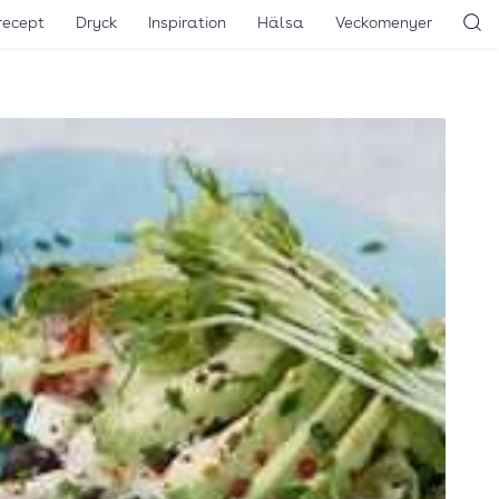
recept
Dryck
Inspiration
Hälsa
Veckomenyer
Sö