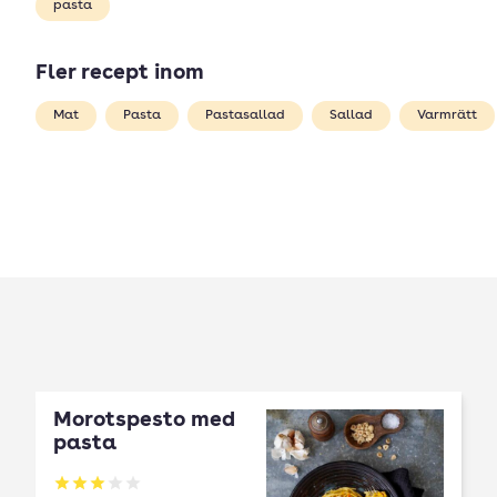
pasta
Fler recept inom
Mat
Pasta
Pastasallad
Sallad
Varmrätt
Morotspesto med
pasta
Betyg: 3 av 5