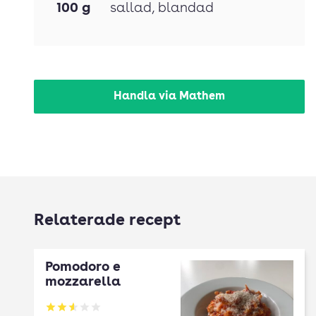
100
g
sallad
, blandad
Handla via Mathem
Relaterade recept
Pomodoro e
mozzarella
Betyg: 2.57 av 5