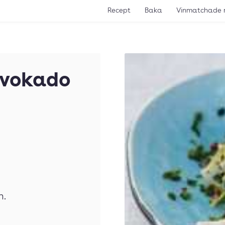
Recept
Baka
Vinmatchade 
avokado
n.