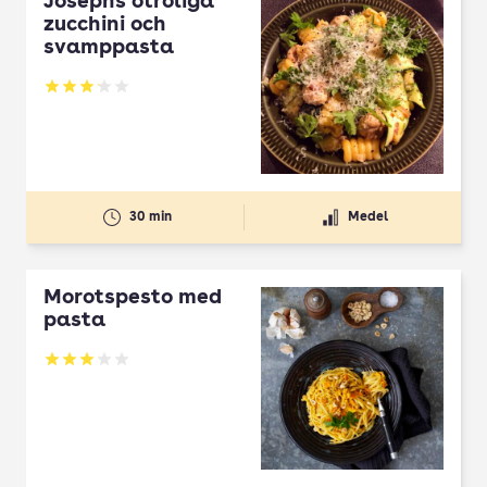
Josephs otroliga
zucchini och
svamppasta
Betyg: 3.1 av 5
30 min
Medel
Morotspesto med
pasta
Betyg: 3 av 5