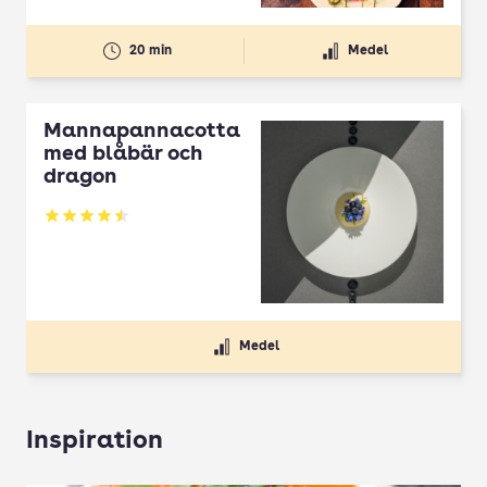
20 min
Medel
Mannapannacotta
med blåbär och
dragon
Betyg: 4.5 av 5
Medel
Inspiration