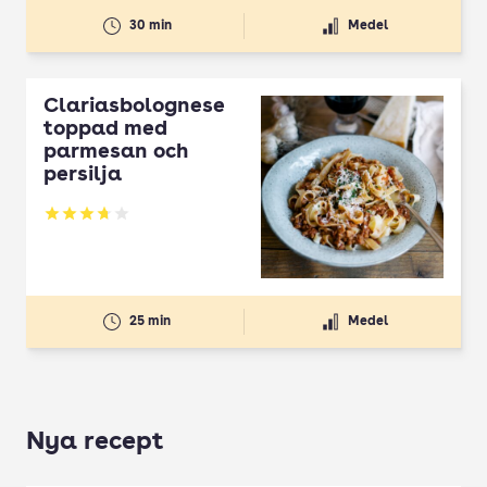
30 min
Medel
Clariasbolognese
toppad med
parmesan och
persilja
Betyg: 3.71 av 5
25 min
Medel
Nya recept