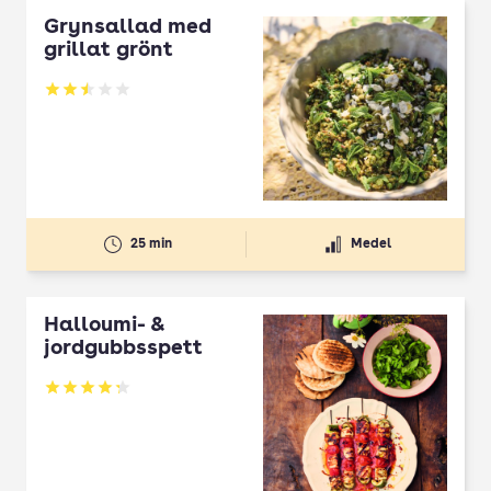
Grynsallad med
grillat grönt
Betyg: 2.5 av 5
25 min
Medel
Halloumi- &
jordgubbsspett
Betyg: 4.3 av 5