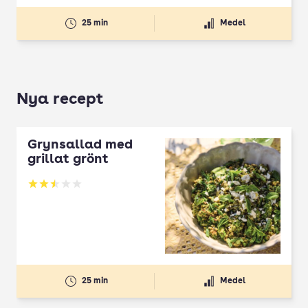
25 min
Medel
Nya recept
Grynsallad med
grillat grönt
Betyg: 2.5 av 5
25 min
Medel