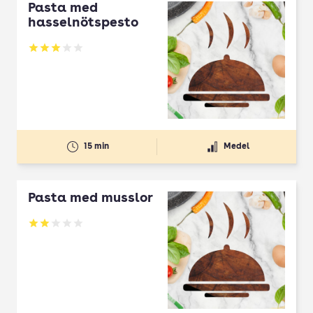
Pasta med
hasselnötspesto
Betyg: 3 av 5
15 min
Medel
Pasta med musslor
Betyg: 2 av 5