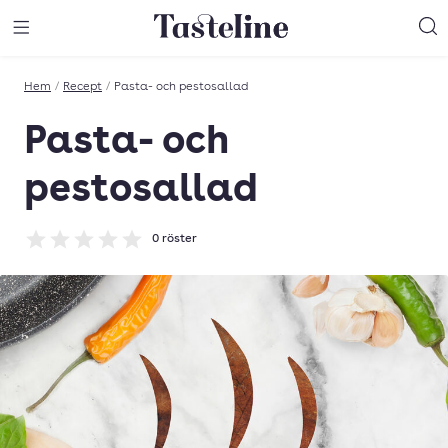
Till Tastelines startsida
äng meny
Öppna meny
Sö
Hem
/
Recept
/
Pasta- och pestosallad
Pasta- och
pestosallad
0
röster
Betyg: 0 av 5