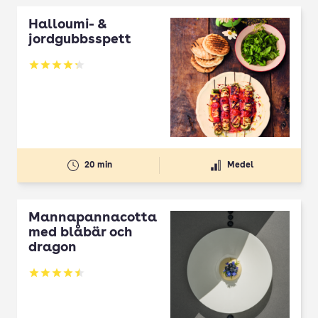
Halloumi- &
jordgubbsspett
Betyg: 4.3 av 5
20 min
Medel
Mannapannacotta
med blåbär och
dragon
Betyg: 4.5 av 5