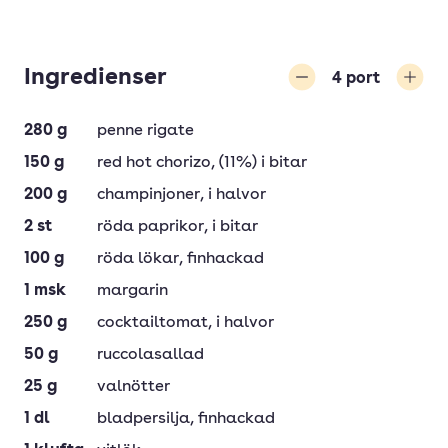
Ingredienser
4
port
Minska
Öka
280
g
penne rigate
150
g
red hot chorizo
, (11%) i bitar
200
g
champinjoner
, i halvor
2
st
röda paprikor
, i bitar
100
g
röda lökar
, finhackad
1
msk
margarin
250
g
cocktailtomat
, i halvor
50
g
ruccolasallad
25
g
valnötter
1
dl
bladpersilja
, finhackad