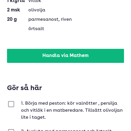
1
klyfta
vitlök
2
msk
olivolja
20
g
parmesanost
, riven
örtsalt
Handla via Mathem
Gör så här
1. Börja med peston: kör valnötter , persilja
Klar
och vitlök i en matberedare. Tillsätt olivoljan
lite i taget.