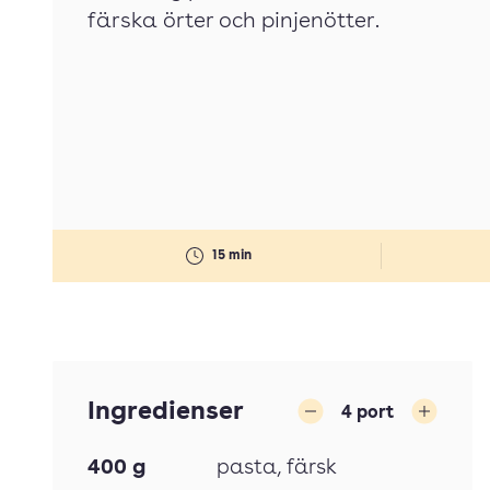
färska örter och pinjenötter.
15 min
Ingredienser
4
port
Minska
Öka
400
g
pasta
, färsk