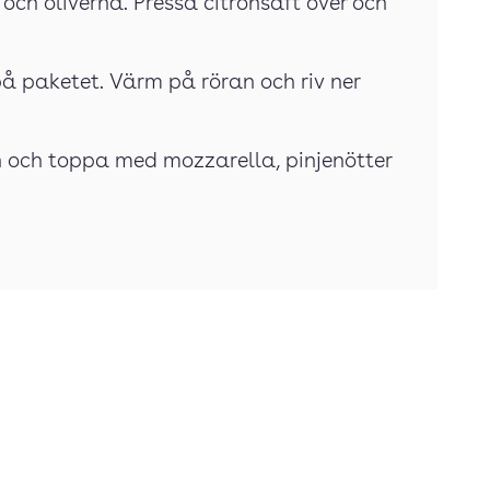
ch oliverna. Pressa citronsaft över och
på paketet. Värm på röran och riv ner
 och toppa med mozzarella, pinjenötter