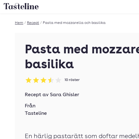
Till Tastelines startsida
Hem
/
Recept
/
Pasta med mozzarella och basilika
Pasta med mozzare
basilika
10
röster
Betyg: 3.5 av 5
Recept av
Sara Ghisler
Från
Tasteline
En härlig pastarätt som doftar mede