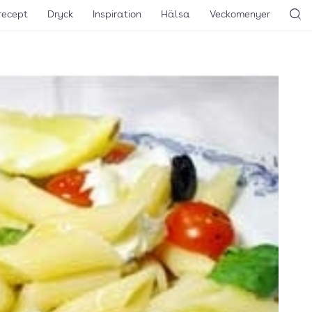
recept
Dryck
Inspiration
Hälsa
Veckomenyer
Sö