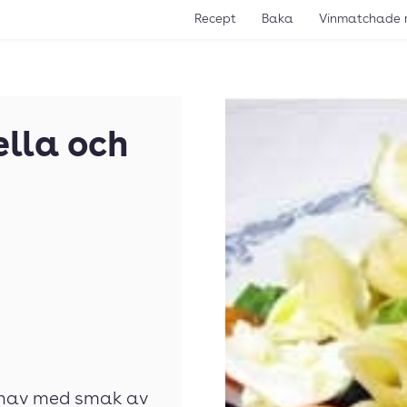
Recept
Baka
Vinmatchade 
lla och
lhav med smak av