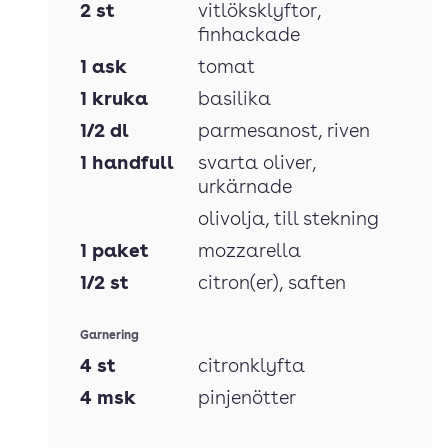
2
st
vitlöksklyftor
,
finhackade
1
ask
tomat
1
kruka
basilika
1/2
dl
parmesanost
, riven
1
handfull
svarta oliver
,
urkärnade
olivolja
, till stekning
1
paket
mozzarella
1/2
st
citron(er)
, saften
Garnering
4
st
citronklyfta
4
msk
pinjenötter