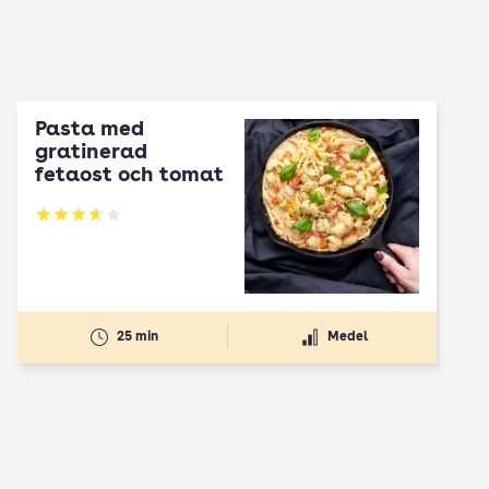
Pasta med
gratinerad
fetaost och tomat
Betyg: 3.66 av 5
25 min
Medel