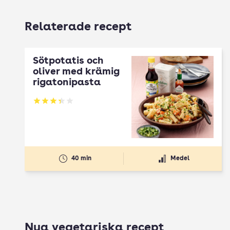
Relaterade recept
Sötpotatis och
oliver med krämig
rigatonipasta
Betyg: 3.33 av 5
40 min
Medel
Nya vegetariska recept