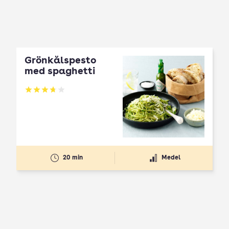
Grönkålspesto
med spaghetti
Betyg: 3.73 av 5
20 min
Medel