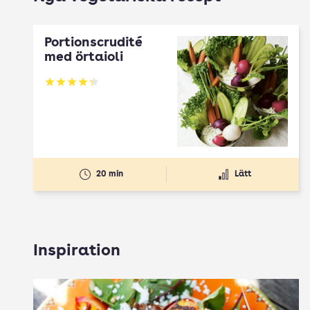
Portionscrudité
med örtaioli
Betyg: 4.27 av 5
20 min
Lätt
Inspiration