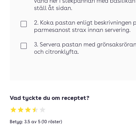
vänd ner i stekpannan med basilikan o
ställ åt sidan.
2. Koka pastan enligt beskrivningen 
Klar
parmesanost strax innan servering.
3. Servera pastan med grönsaksröran
Klar
och citronklyfta.
Vad tyckte du om receptet?
Betyg: 3.5 av 5 (10 röster)