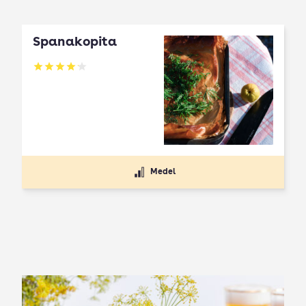
Spanakopita
Betyg: 4.1 av 5
Medel