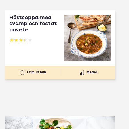
Höstsoppa med
svamp och rostat
bovete
Betyg: 3.33 av 5
1 tim 10 min
Medel