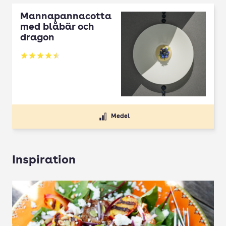
Mannapannacotta
med blåbär och
dragon
Betyg: 4.5 av 5
Medel
Inspiration