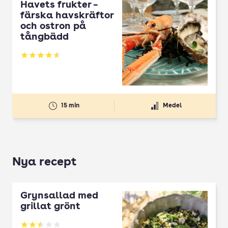
Havets frukter –
färska havskräftor
och ostron på
tångbädd
Betyg: 4.6 av 5
15 min
Medel
Nya recept
Grynsallad med
grillat grönt