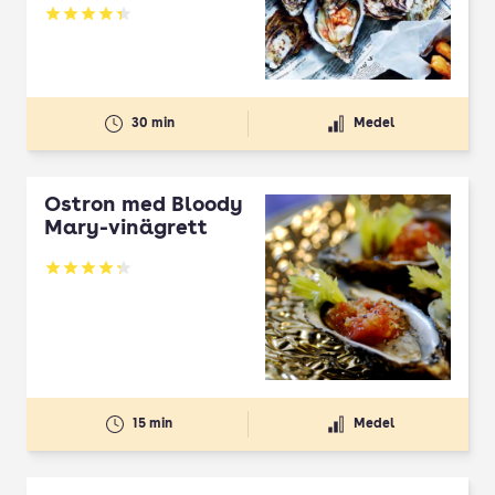
Betyg: 4.33 av 5
30 min
Medel
Ostron med Bloody
Mary-vinägrett
Betyg: 4.29 av 5
15 min
Medel