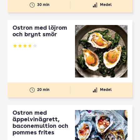
30 min
Medel
Ostron med löjrom
och brynt smör
Betyg: 3.67 av 5
20 min
Medel
Ostron med
äppelvinägrett,
baconemultion och
pommes frites