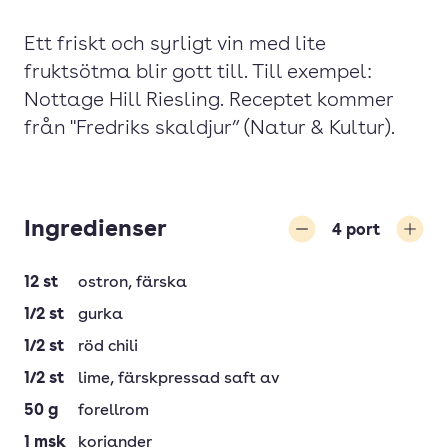
Ett friskt och syrligt vin med lite
fruktsötma blir gott till. Till exempel:
Nottage Hill Riesling. Receptet kommer
från "Fredriks skaldjur” (Natur & Kultur).
Ingredienser
4
port
Minska
Öka
12
st
ostron
, färska
1/2
st
gurka
1/2
st
röd chili
1/2
st
lime
, färskpressad saft av
50
g
forellrom
1
msk
koriander