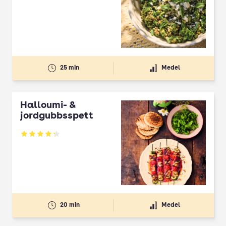
Betyg: 2.5 av 5
25 min
Medel
Halloumi- &
jordgubbsspett
Betyg: 4.3 av 5
20 min
Medel