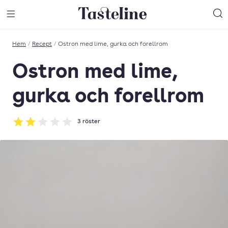
Till Tastelines startsida
äng meny
Öppna meny
Sö
Hem
/
Recept
/
Ostron med lime, gurka och forellrom
Ostron med lime,
gurka och forellrom
3
röster
Betyg: 2 av 5