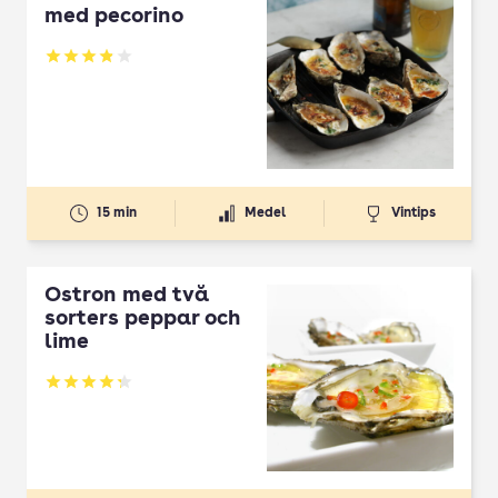
med pecorino
Betyg: 3.88 av 5
15 min
Medel
Vintips
Ostron med två
sorters peppar och
lime
Betyg: 4.31 av 5