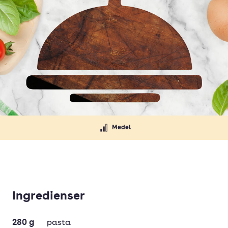
Medel
Ingredienser
280
g
pasta