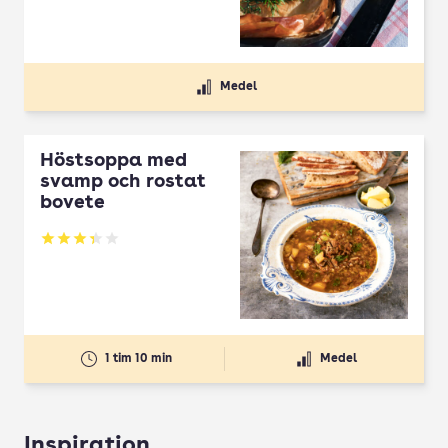
Medel
Höstsoppa med
svamp och rostat
bovete
Betyg: 3.33 av 5
1 tim 10 min
Medel
Inspiration