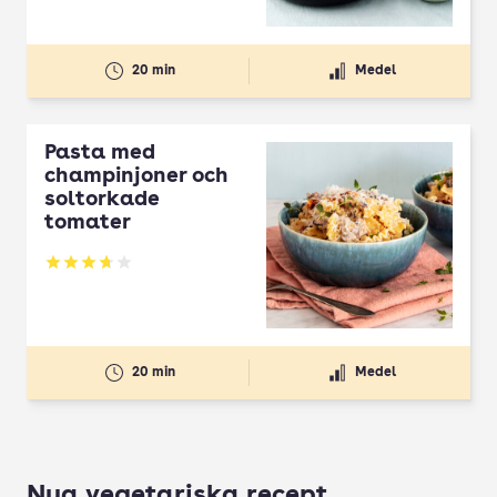
20 min
Medel
Pasta med
champinjoner och
soltorkade
tomater
Betyg: 3.7 av 5
20 min
Medel
Nya vegetariska recept