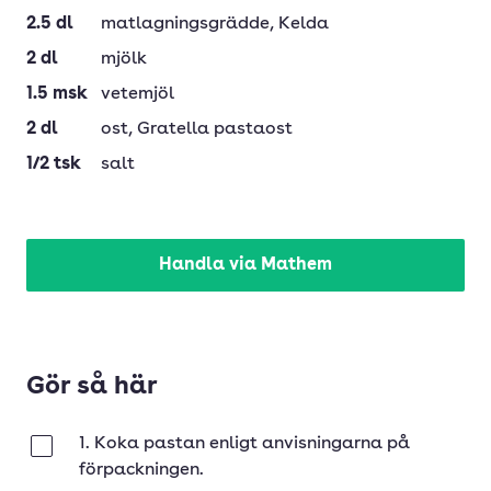
2.5
dl
matlagningsgrädde
, Kelda
2
dl
mjölk
1.5
msk
vetemjöl
2
dl
ost
, Gratella pastaost
1/2
tsk
salt
Handla via Mathem
Gör så här
1. Koka pastan enligt anvisningarna på
Klar
förpackningen.