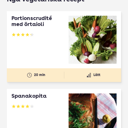
Portionscrudité
med örtaioli
Betyg: 4.27 av 5
20 min
Lätt
Spanakopita
Betyg: 4.1 av 5