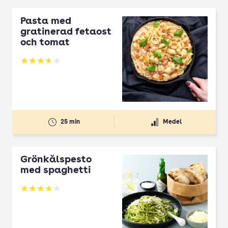
Pasta med
gratinerad fetaost
och tomat
Betyg: 3.66 av 5
25 min
Medel
Grönkålspesto
med spaghetti
Betyg: 3.73 av 5