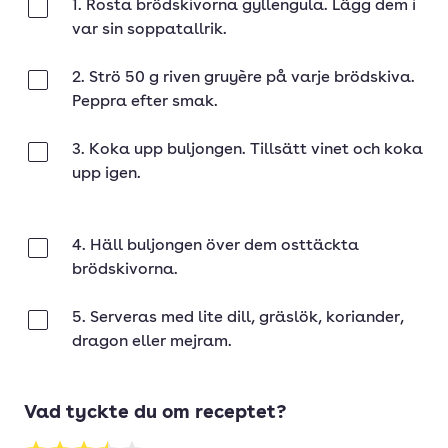
1. Rosta brödskivorna gyllengula. Lägg dem i
Klar
var sin soppatallrik.
2. Strö 50 g riven gruyère på varje brödskiva.
Klar
Peppra efter smak.
3. Koka upp buljongen. Tillsätt vinet och koka
Klar
upp igen.
4. Häll buljongen över dem osttäckta
Klar
brödskivorna.
5. Serveras med lite dill, gräslök, koriander,
Klar
dragon eller mejram.
Vad tyckte du om receptet?