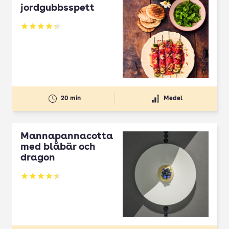
jordgubbsspett
Betyg: 4.3 av 5
20 min
Medel
Mannapannacotta
med blåbär och
dragon
Betyg: 4.5 av 5