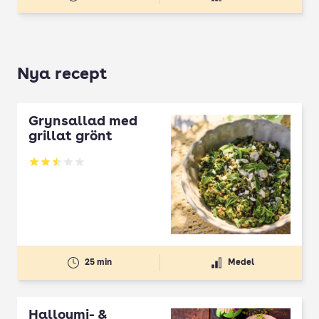
Nya recept
Grynsallad med
grillat grönt
Betyg: 2.5 av 5
25 min
Medel
Halloumi- &