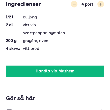
Ingredienser
4
port
Minska
Öka
1/2
l
buljong
2
dl
vitt vin
svartpeppar
, nymalen
200
g
gruyère
, riven
4
skiva
vitt bröd
Handla via Mathem
Gör så här