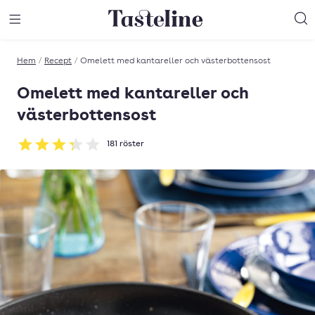
Till Tastelines startsida
äng meny
Öppna meny
Sö
Hem
/
Recept
/
Omelett med kantareller och västerbottensost
Omelett med kantareller och
västerbottensost
181
röster
Betyg: 3.3 av 5