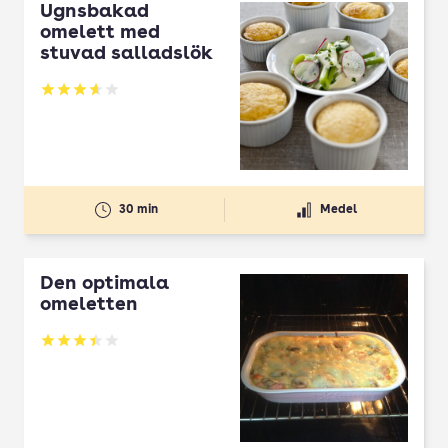
Ugnsbakad
omelett med
stuvad salladslök
Betyg: 3.67 av 5
30 min
Medel
Den optimala
omeletten
Betyg: 3.41 av 5