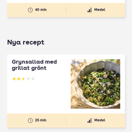
40 min
Medel
Nya recept
Grynsallad med
grillat grönt
Betyg: 2.5 av 5
25 min
Medel