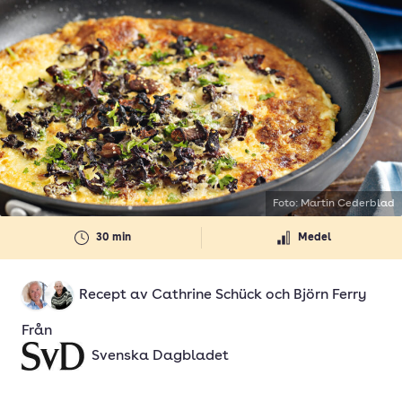
Foto: Martin Cederblad
30 min
Medel
Recept av
Cathrine Schück
och
Björn Ferry
Från
Svenska Dagbladet