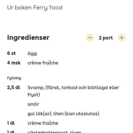
Ur boken Ferry food
Ingredienser
2
port
Minska
Öka
6
st
ägg
4
msk
crème fraîche
Fyllning
2,5
dl
Svamp
, (färsk, torkad och blötlagd eller
fryst)
smör
gul lök(ar)
, liten (kan uteslutas)
1
dl
crème fraîche