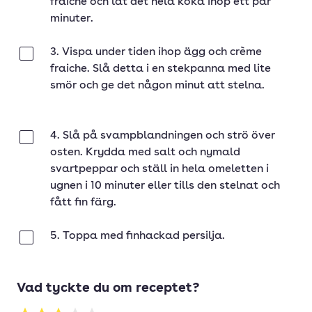
fraiche och låt det hela koka ihop ett par
minuter.
3. Vispa under tiden ihop ägg och crème
Klar
fraiche. Slå detta i en stekpanna med lite
smör och ge det någon minut att stelna.
4. Slå på svampblandningen och strö över
Klar
osten. Krydda med salt och nymald
svartpeppar och ställ in hela omeletten i
ugnen i 10 minuter eller tills den stelnat och
fått fin färg.
5. Toppa med finhackad persilja.
Klar
Vad tyckte du om receptet?