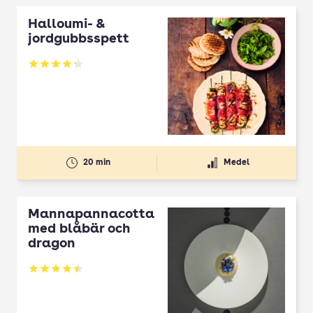
Halloumi- &
jordgubbsspett
Betyg: 4.3 av 5
20 min
Medel
Mannapannacotta
med blåbär och
dragon
Betyg: 4.5 av 5