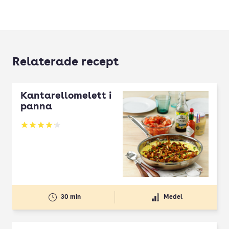
Relaterade recept
Kantarellomelett i
panna
Betyg: 4.13 av 5
30 min
Medel