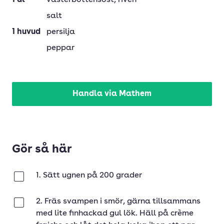
1
dl
västerbottensost
, riven
salt
1
huvud
persilja
peppar
Handla via Mathem
Gör så här
1. Sätt ugnen på 200 grader
Klar
2. Fräs svampen i smör, gärna tillsammans
Klar
med lite finhackad gul lök. Häll på crème