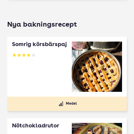
Nya bakningsrecept
Somrig körsbärspaj
Betyg: 4 av 5
Medel
Nötchokladrutor