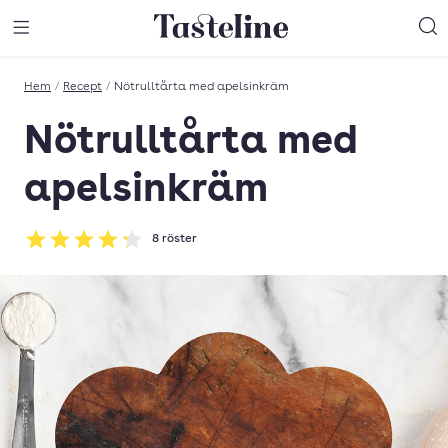
Till Tastelines startsida
äng meny
Öppna meny
Sö
Hem
/
Recept
/
Nötrulltårta med apelsinkräm
Nötrulltårta med
apelsinkräm
8
röster
Betyg: 4.25 av 5