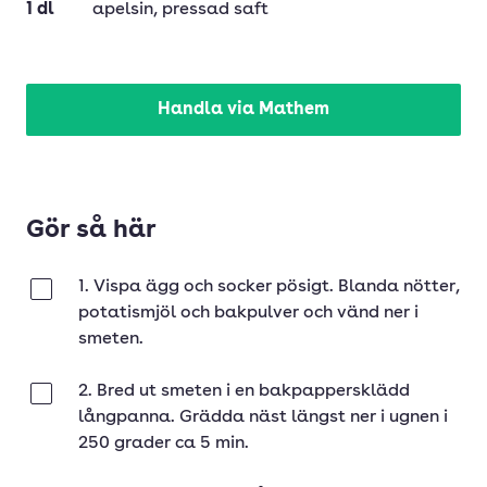
1
dl
apelsin
, pressad saft
Handla via Mathem
Gör så här
1. Vispa ägg och socker pösigt. Blanda nötter,
Klar
potatismjöl och bakpulver och vänd ner i
smeten.
2. Bred ut smeten i en bakpappersklädd
Klar
långpanna. Grädda näst längst ner i ugnen i
250 grader ca 5 min.