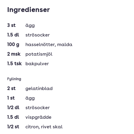
Ingredienser
3
st
ägg
1.5
dl
strösocker
100
g
hasselnötter
, malda
2
msk
potatismjöl
1.5
tsk
bakpulver
Fyllning
2
st
gelatinblad
1
st
ägg
1/2
dl
strösocker
1.5
dl
vispgrädde
1/2
st
citron
, rivet skal