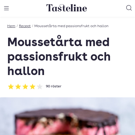
Till Tastelines startsida
äng meny
Öppna meny
Sö
Hem
/
Recept
/
Moussetårta med passionsfrukt och hallon
Moussetårta med
passionsfrukt och
hallon
90
röster
Betyg: 4.1 av 5