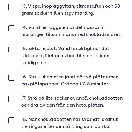
13. Vispa ihop äggvitan, citronsaften och 50
Klar
gram socker till en styv maräng.
14. Vänd ner äggulemandelmassan i
Klar
marängen tillsammans med chokladsmöret.
15. Sikta mjölet. Vänd försiktigt ner det
Klar
siktade mjölet och vänd tills det blir en
smidig smet.
16. Stryk ut smeten jämt på två plåtar med
Klar
bakplåtspapper. Grädda i 7-8 minuter.
17. Strö på lite socker ovanpå chokladbotten
Klar
och dra av den från den heta plåten.
18. När chokladbotten har svalnat: skär ut
Klar
tre ringar efter den tårtring som du ska