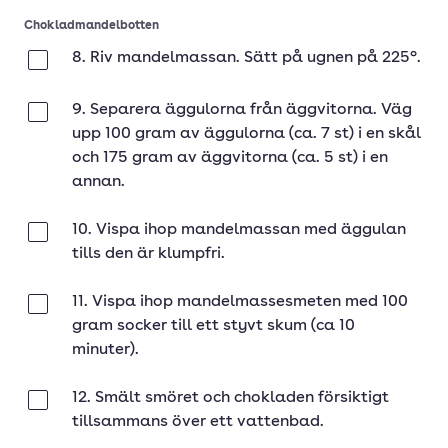
Chokladmandelbotten
8. Riv mandelmassan. Sätt på ugnen på 225°.
Klar
9. Separera äggulorna från äggvitorna. Väg
Klar
upp 100 gram av äggulorna (ca. 7 st) i en skål
och 175 gram av äggvitorna (ca. 5 st) i en
annan.
10. Vispa ihop mandelmassan med äggulan
Klar
tills den är klumpfri.
11. Vispa ihop mandelmassesmeten med 100
Klar
gram socker till ett styvt skum (ca 10
minuter).
12. Smält smöret och chokladen försiktigt
Klar
tillsammans över ett vattenbad.