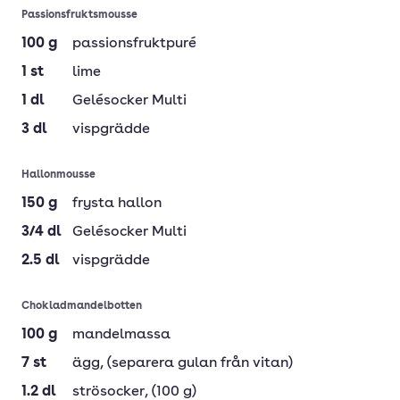
Passionsfruktsmousse
100
g
passionsfruktpuré
1
st
lime
1
dl
Gelésocker Multi
3
dl
vispgrädde
Hallonmousse
150
g
frysta hallon
3/4
dl
Gelésocker Multi
2.5
dl
vispgrädde
Chokladmandelbotten
100
g
mandelmassa
7
st
ägg
, (separera gulan från vitan)
1.2
dl
strösocker
, (100 g)