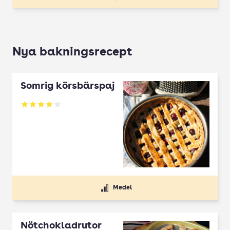
Nya bakningsrecept
Somrig körsbärspaj
Betyg: 4 av 5
Medel
Nötchokladrutor