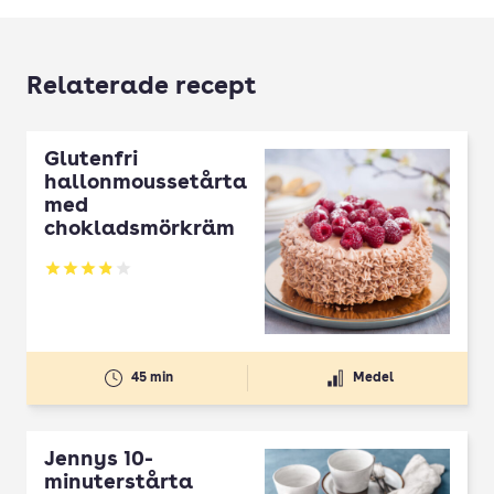
Relaterade recept
Glutenfri
hallonmoussetårta
med
chokladsmörkräm
Betyg: 3.9 av 5
45 min
Medel
Jennys 10-
minuterstårta