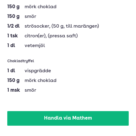
150
g
mörk choklad
150
g
smör
1/2
dl
strösocker
, (50 g, till marängen)
1
tsk
citron(er)
, (pressa saft)
1
dl
vetemjöl
Chokladtryffel
1
dl
vispgrädde
150
g
mörk choklad
1
msk
smör
Handla via Mathem