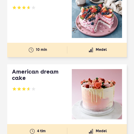
Betyg: 3.63 av 5
10 min
Medel
American dream
cake
Betyg: 3.56 av 5
4 tim
Medel