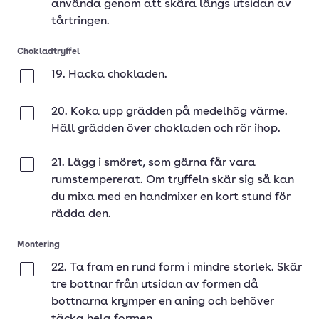
använda genom att skära längs utsidan av
tårtringen.
Chokladtryffel
19. Hacka chokladen.
Klar
20. Koka upp grädden på medelhög värme.
Klar
Häll grädden över chokladen och rör ihop.
21. Lägg i smöret, som gärna får vara
Klar
rumstempererat. Om tryffeln skär sig så kan
du mixa med en handmixer en kort stund för
rädda den.
Montering
22. Ta fram en rund form i mindre storlek. Skär
Klar
tre bottnar från utsidan av formen då
bottnarna krymper en aning och behöver