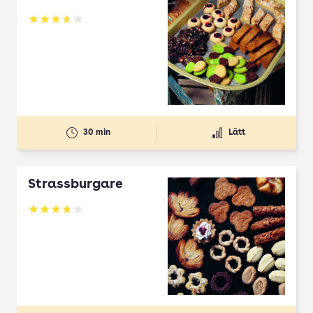
Betyg: 3.65 av 5
30 min
Lätt
Strassburgare
Betyg: 3.78 av 5