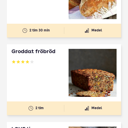
2 tim 30 min
Medel
Groddat fröbröd
Betyg: 3.9 av 5
2 tim
Medel