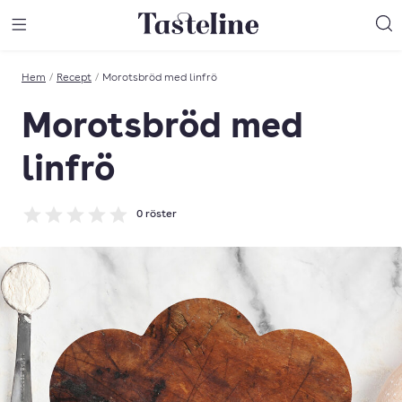
Till Tastelines startsida
äng meny
Öppna meny
Sö
Hem
/
Recept
/
Morotsbröd med linfrö
Morotsbröd med
linfrö
0
röster
Betyg: 0 av 5