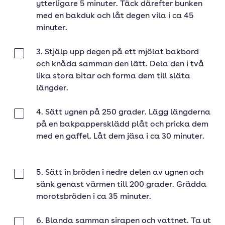
ytterligare 5 minuter. Täck därefter bunken
med en bakduk och låt degen vila i ca 45
minuter.
3. Stjälp upp degen på ett mjölat bakbord
Klar
och knåda samman den lätt. Dela den i två
lika stora bitar och forma dem till släta
längder.
4. Sätt ugnen på 250 grader. Lägg längderna
Klar
på en bakpappersklädd plåt och pricka dem
med en gaffel. Låt dem jäsa i ca 30 minuter.
5. Sätt in bröden i nedre delen av ugnen och
Klar
sänk genast värmen till 200 grader. Grädda
morotsbröden i ca 35 minuter.
6. Blanda samman sirapen och vattnet. Ta ut
Klar