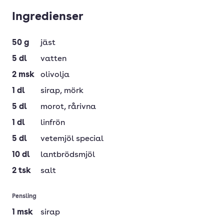
Ingredienser
50
g
jäst
5
dl
vatten
2
msk
olivolja
1
dl
sirap
, mörk
5
dl
morot
, rårivna
1
dl
linfrön
5
dl
vetemjöl special
10
dl
lantbrödsmjöl
2
tsk
salt
Pensling
1
msk
sirap