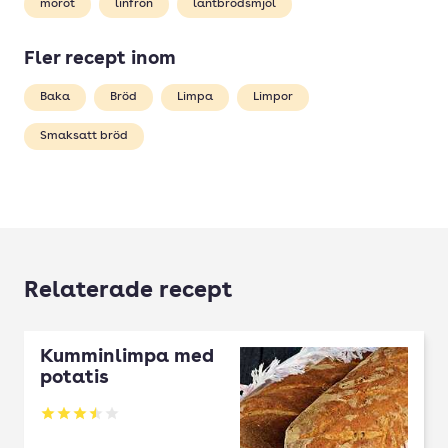
morot
linfrön
lantbrödsmjöl
Fler recept inom
Baka
Bröd
Limpa
Limpor
Smaksatt bröd
Relaterade recept
Kumminlimpa med
potatis
Betyg: 3.5 av 5