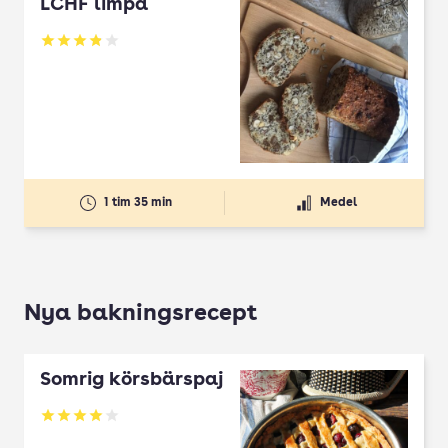
LCHF limpa
Betyg: 3.89 av 5
1 tim 35 min
Medel
Nya bakningsrecept
Somrig körsbärspaj
Betyg: 4 av 5