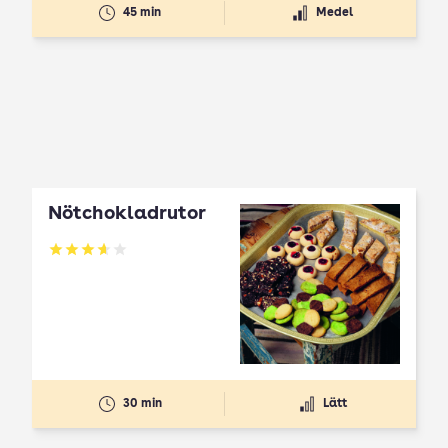
45 min
Medel
Nötchokladrutor
Betyg: 3.65 av 5
30 min
Lätt