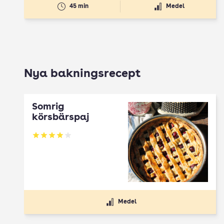
45 min
Medel
Nya bakningsrecept
Somrig
körsbärspaj
Betyg: 4 av 5
Medel