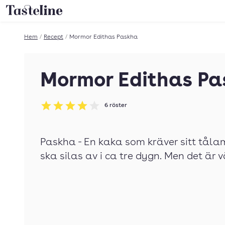
Till Tastelines startsida
Hem
/
Recept
/
Mormor Edithas Paskha
Mormor Edithas P
6
röster
Betyg: 4 av 5
Paskha - En kaka som kräver sitt tåla
ska silas av i ca tre dygn. Men det är 