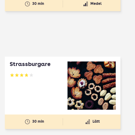
30 min
Medel
Strassburgare
Betyg: 3.78 av 5
30 min
Lätt