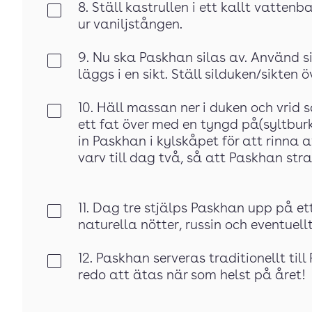
8. Ställ kastrullen i ett kallt vattenb
Klar
ur vaniljstången.
9. Nu ska Paskhan silas av. Använd 
Klar
läggs i en sikt. Ställ silduken/sikten 
10. Häll massan ner i duken och vri
Klar
ett fat över med en tyngd på(syltburk
in Paskhan i kylskåpet för att rinna a
varv till dag två, så att Paskhan str
11. Dag tre stjälps Paskhan upp på e
Klar
naturella nötter, russin och eventuell
12. Paskhan serveras traditionellt till
Klar
redo att ätas när som helst på året!