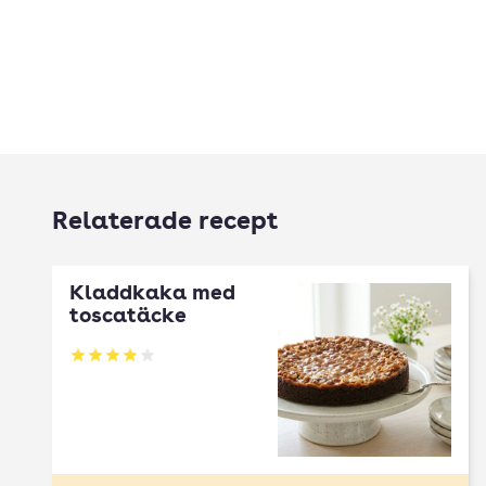
Relaterade recept
Kladdkaka med
toscatäcke
Betyg: 3.87 av 5