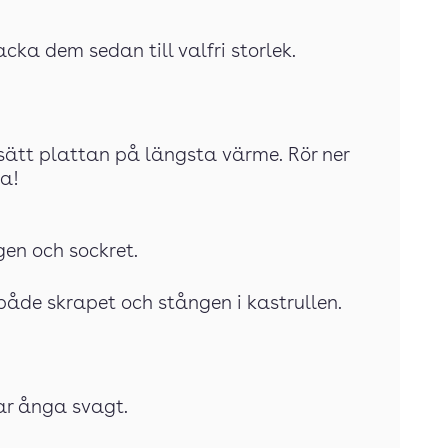
cka dem sedan till valfri storlek.
h sätt plattan på längsta värme. Rör ner
ka!
ggen och sockret.
både skrapet och stången i kastrullen.
jar ånga svagt.