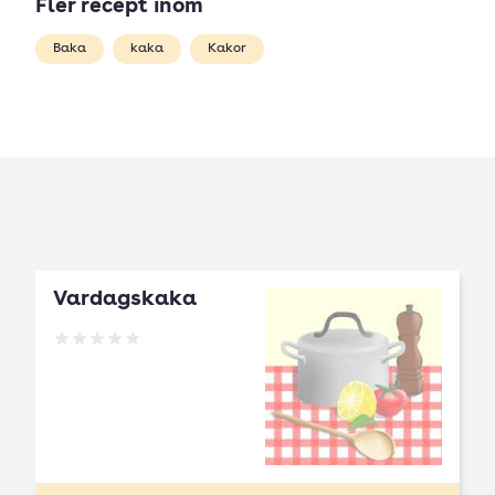
Fler recept inom
Baka
kaka
Kakor
Vardagskaka
Betyg: 0 av 5