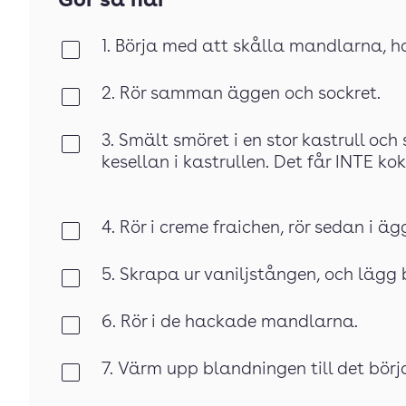
Gör så här
1. Börja med att skålla mandlarna, ha
Klar
2. Rör samman äggen och sockret.
Klar
3. Smält smöret i en stor kastrull oc
Klar
kesellan i kastrullen. Det får INTE ko
4. Rör i creme fraichen, rör sedan i ä
Klar
5. Skrapa ur vaniljstången, och lägg 
Klar
6. Rör i de hackade mandlarna.
Klar
7. Värm upp blandningen till det bör
Klar