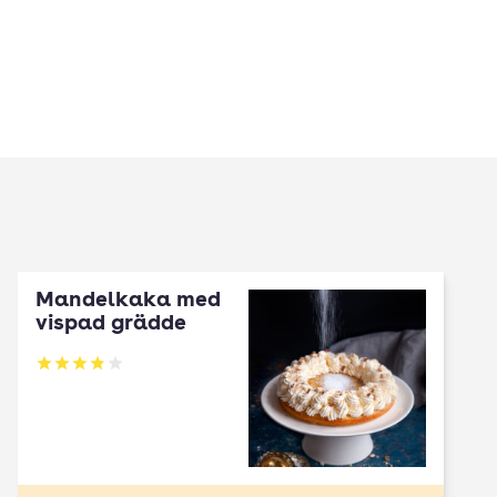
Mandelkaka med
vispad grädde
Betyg: 3.87 av 5