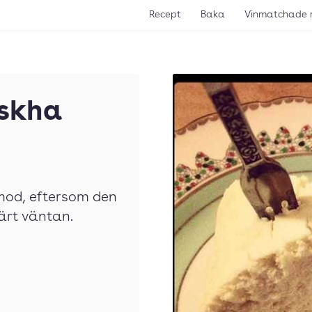
Recept
Baka
Vinmatchade 
askha
mod, eftersom den
värt väntan.