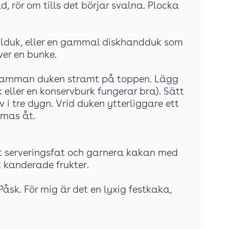
ad, rör om tills det börjar svalna. Plocka
silduk, eller en gammal diskhandduk som
över en bunke.
d samman duken stramt på toppen. Lägg
 eller en konservburk fungerar bra). Sätt
v i tre dygn. Vrid duken ytterliggare ett
amas åt.
tt serveringsfat och garnera kakan med
t kanderade frukter.
 Påsk. För mig är det en lyxig festkaka,