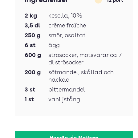
Ingredienser
12
port
Minska
2
kg
kesella
, 10%
3,5
dl
crème fraîche
250
g
smör
, osaltat
6
st
ägg
600
g
strösocker
, motsvarar ca 7
dl strösocker
200
g
sötmandel
, skållad och
hackad
3
st
bittermandel
1
st
vaniljstång