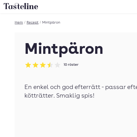
Till Tastelines startsida
Hem
/
Recept
/
Mintpäron
Mintpäron
10
röster
Betyg: 3.5 av 5
En enkel och god efterrätt - passar eft
kötträtter. Smaklig spis!