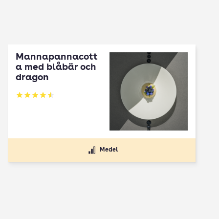
Mannapannacott
a med blåbär och
dragon
Betyg: 4.5 av 5
Medel