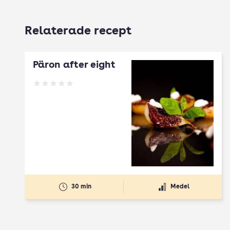
Relaterade recept
Päron after eight
Betyg: 0 av 5
30 min
Medel