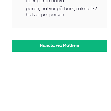
1 per päron halva
päron
, halvor på burk, räkna 1-2
halvor per person
Handla via Mathem