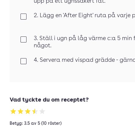
upp på ett ugnssäkert fat.
2. Lägg en 'After Eight' ruta på varje
Klar
3. Ställ i ugn på låg värme c:a 5 min 
Klar
något.
4. Servera med vispad grädde - gärna 
Klar
Vad tyckte du om receptet?
Betyg: 3.5 av 5 (10 röster)