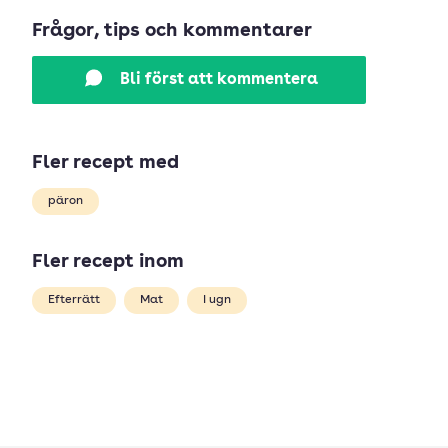
Frågor, tips och kommentarer
Bli först att kommentera
Fler recept med
päron
Fler recept inom
Efterrätt
Mat
I ugn