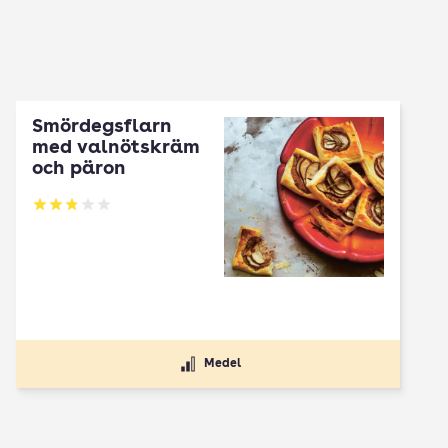
Smördegsflarn
med valnötskräm
och päron
Betyg: 2.83 av 5
Medel