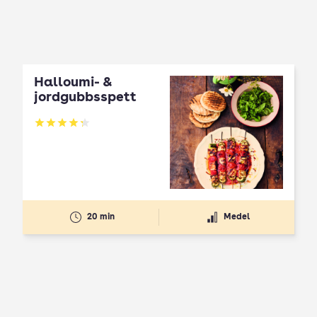
Halloumi- &
jordgubbsspett
Betyg: 4.3 av 5
20 min
Medel