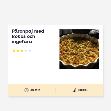
Päronpaj med
kokos och
ingefära
Betyg: 3.1 av 5
30 min
Medel