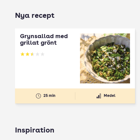
Nya recept
Grynsallad med
grillat grönt
Betyg: 2.5 av 5
25 min
Medel
Inspiration